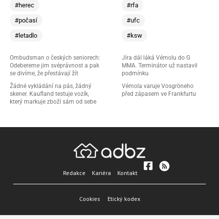
#herec
#rfa
#počasí
#ufc
#letadlo
#ksw
Ombudsman o českých seniorech:
Jíra dál láká Vémolu do G
Odebereme jim svéprávnost a pak
MMA. Terminátor už nastavil
se divíme, že přestávají žít
podmínku
Žádné vykládání na pás, žádný
Vémola varuje Vosgröneho
skener. Kaufland testuje vozík,
před zápasem ve Frankfurtu
který markuje zboží sám od sebe
Redakce
Kariéra
Kontakt
Cookies
Etický kodex