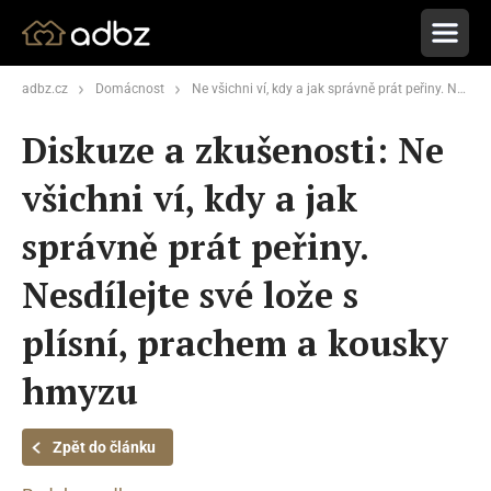
adbz.cz
Domácnost
Ne všichni ví, kdy a jak správně prát peřiny. Nesdílejte své lože s plísní, prachem a kousky hmyzu
Diskuze a zkušenosti: Ne
všichni ví, kdy a jak
správně prát peřiny.
Nesdílejte své lože s
plísní, prachem a kousky
hmyzu
Zpět do článku