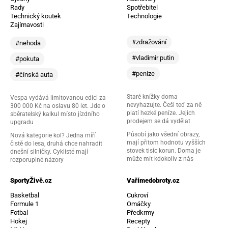
Rady
Spotřebitel
Technický koutek
Technologie
Zajímavosti
#zdražování
#nehoda
#vladimir putin
#pokuta
#peníze
#čínská auta
Staré knížky doma
Vespa vydává limitovanou edici za
nevyhazujte. Češi teď za ně
300 000 Kč na oslavu 80 let. Jde o
platí hezké peníze. Jejich
sběratelský kalkul místo jízdního
prodejem se dá vydělat
upgradu
Působí jako všední obrazy,
Nová kategorie kol? Jedna míří
mají přitom hodnotu vyšších
čistě do lesa, druhá chce nahradit
stovek tisíc korun. Doma je
dnešní silničky. Cyklisté mají
může mít kdokoliv z nás
rozporuplné názory
SportyŽivě.cz
Vařímedobroty.cz
Basketbal
Cukroví
Formule 1
Omáčky
Fotbal
Předkrmy
Hokej
Recepty