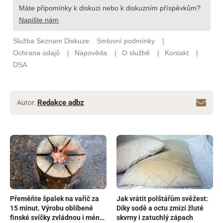
Redakce adbz
Autor:
Přeměňte špalek na vařič za
Jak vrátit polštářům svěžest:
15 minut. Výrobu oblíbené
Díky sodě a octu zmizí žluté
finské svíčky zvládnou i méně
skvrny i zatuchlý zápach