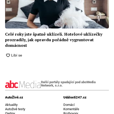
Celé roky jste špatně uklízeli. Hotelové uklízečky
prozradily, jak opravdu pořádně vygruntovat
domácnost
Další portály spadající pod abcMedia
Network, s.r.o.
AutoŽivě.cz
Události247.cz
Aktuality
Domácí
Autoživě testy
Komentáře
Ojetiny
Rozhovory