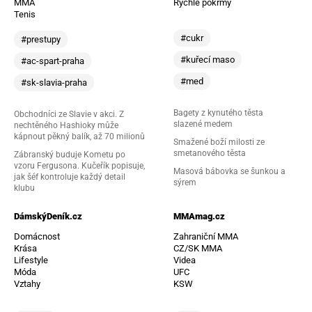
MMA
Rychlé pokrmy
Tenis
#cukr
#prestupy
#kuřecí maso
#ac-spart-praha
#med
#sk-slavia-praha
Bagety z kynutého těsta
Obchodníci ze Slavie v akci. Z
slazené medem
nechtěného Hashioky může
kápnout pěkný balík, až 70 milionů
Smažené boží milosti ze
smetanového těsta
Zábranský buduje Kometu po
vzoru Fergusona. Kučeřík popisuje,
Masová bábovka se šunkou a
jak šéf kontroluje každý detail
sýrem
klubu
DámskýDeník.cz
MMAmag.cz
Domácnost
Zahraniční MMA
Krása
CZ/SK MMA
Lifestyle
Videa
Móda
UFC
Vztahy
KSW