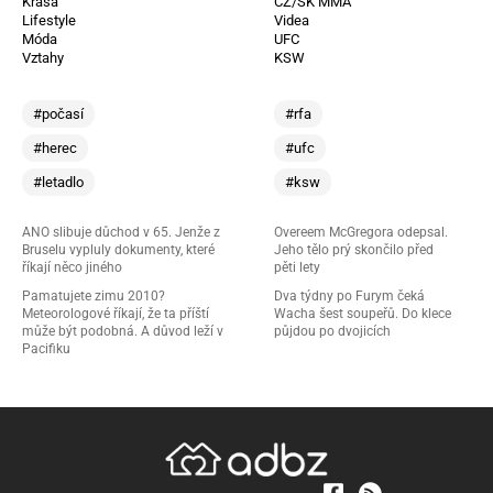
Krása
CZ/SK MMA
Lifestyle
Videa
Móda
UFC
Vztahy
KSW
#počasí
#rfa
#herec
#ufc
#letadlo
#ksw
ANO slibuje důchod v 65. Jenže z
Overeem McGregora odepsal.
Bruselu vypluly dokumenty, které
Jeho tělo prý skončilo před
říkají něco jiného
pěti lety
Pamatujete zimu 2010?
Dva týdny po Furym čeká
Meteorologové říkají, že ta příští
Wacha šest soupeřů. Do klece
může být podobná. A důvod leží v
půjdou po dvojicích
Pacifiku