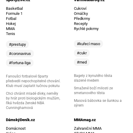
Basketbal
Cukroví
Formule 1
Omáčky
Fotbal
Předkrmy
Hokej
Recepty
MMA
Rychlé pokrmy
Tenis
#kuřecí maso
#prestupy
#cukr
#coronavirus
#med
#fortuna-liga
Bagety z kynutého těsta
Fanoušci fotbalové Sparty
slazené medem
předvedli nepochopitelné chování.
Klub musí zaplatit tučnou pokutu
Smažené boží milosti ze
smetanového těsta
Chci chránit mladé dívky, neměly
by hrát proti biologickým mužům,
Masová bábovka se šunkou a
říká hvězda ženské NBA
sýrem
Cunninghamová
DámskýDeník.cz
MMAmag.cz
Domácnost
Zahraniční MMA