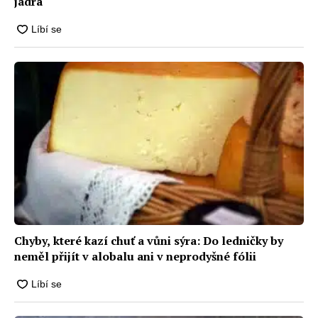
jádra
Chyby, které kazí chuť a vůni sýra: Do ledničky by
neměl přijít v alobalu ani v neprodyšné fólii