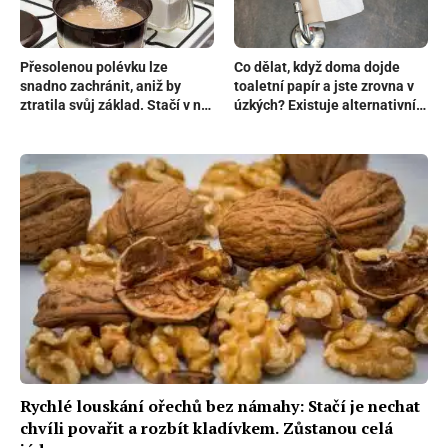
Přesolenou polévku lze
Co dělat, když doma dojde
snadno zachránit, aniž by
toaletní papír a jste zrovna v
ztratila svůj základ. Stačí v ní
úzkých? Existuje alternativní
povařit jablko
řešení, které má běžně každý
doma
Rychlé louskání ořechů bez námahy: Stačí je nechat
chvíli povařit a rozbít kladívkem. Zůstanou celá