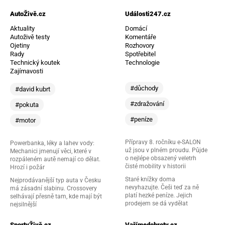
AutoŽivě.cz
Události247.cz
Aktuality
Domácí
Autoživě testy
Komentáře
Ojetiny
Rozhovory
Rady
Spotřebitel
Technický koutek
Technologie
Zajímavosti
#důchody
#david kubrt
#zdražování
#pokuta
#peníze
#motor
Přípravy 8. ročníku e-SALON
Powerbanka, léky a lahev vody:
už jsou v plném proudu. Půjde
Mechanici jmenují věci, které v
o nejlépe obsazený veletrh
rozpáleném autě nemají co dělat.
čisté mobility v historii
Hrozí i požár
Staré knížky doma
Nejprodávanější typ auta v Česku
nevyhazujte. Češi teď za ně
má zásadní slabinu. Crossovery
platí hezké peníze. Jejich
selhávají přesně tam, kde mají být
prodejem se dá vydělat
nejsilnější
SportyŽivě.cz
Vařímedobroty.cz