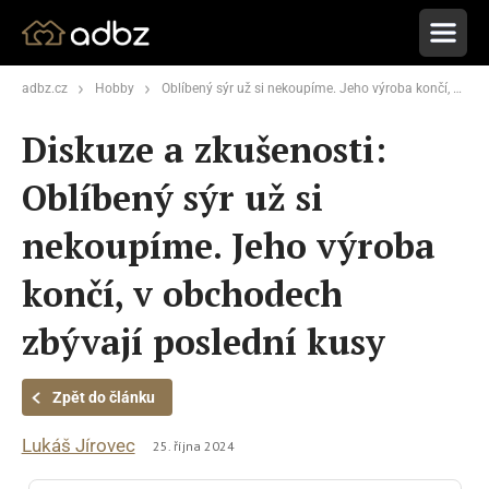
adbz.cz
Hobby
Oblíbený sýr už si nekoupíme. Jeho výroba končí, v obchodech zbývají poslední kusy
Diskuze a zkušenosti:
Oblíbený sýr už si
nekoupíme. Jeho výroba
končí, v obchodech
zbývají poslední kusy
Zpět do článku
Lukáš Jírovec
25. října 2024