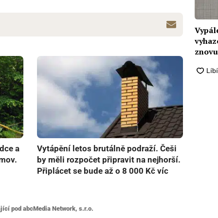
Vypál
vyhaz
znovu
ádce a
Vytápění letos brutálně podraží. Češi
omov.
by měli rozpočet připravit na nejhorší.
Připlácet se bude až o 8 000 Kč víc
jící pod abcMedia Network, s.r.o.