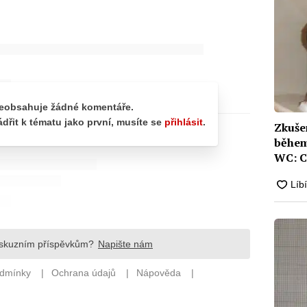
Zkušen
během
WC: Ch