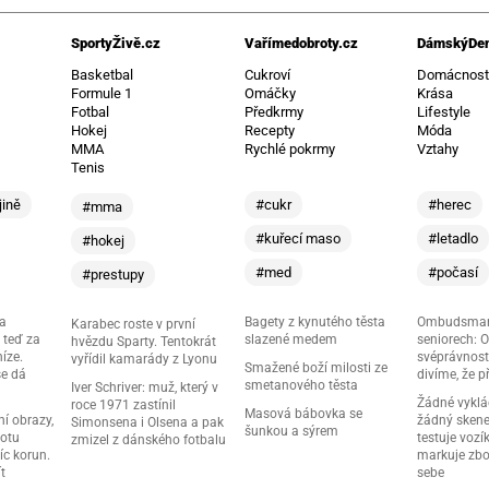
SportyŽivě.cz
Vařímedobroty.cz
DámskýDen
Basketbal
Cukroví
Domácnos
Formule 1
Omáčky
Krása
Fotbal
Předkrmy
Lifestyle
Hokej
Recepty
Móda
MMA
Rychlé pokrmy
Vztahy
Tenis
jině
#cukr
#herec
#mma
#kuřecí maso
#letadlo
#hokej
#med
#počasí
#prestupy
ma
Bagety z kynutého těsta
Ombudsman
Karabec roste v první
 teď za
slazené medem
seniorech: 
hvězdu Sparty. Tentokrát
níze.
svéprávnost
vyřídil kamarády z Lyonu
Smažené boží milosti ze
se dá
divíme, že př
smetanového těsta
Iver Schriver: muž, který v
Žádné vyklá
roce 1971 zastínil
Masová bábovka se
í obrazy,
žádný skene
Simonsena i Olsena a pak
šunkou a sýrem
notu
testuje vozík
zmizel z dánského fotbalu
íc korun.
markuje zb
t
sebe