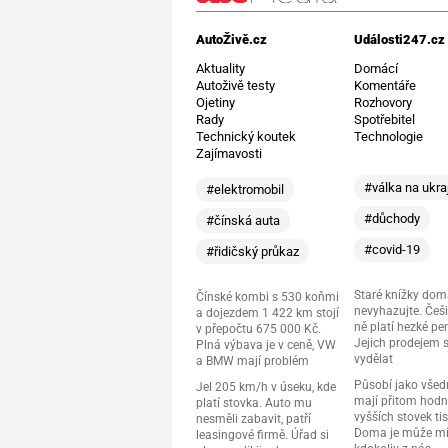
AutoŽivě.cz
Události247.cz
Aktuality
Domácí
Autoživě testy
Komentáře
Ojetiny
Rozhovory
Rady
Spotřebitel
Technický koutek
Technologie
Zajímavosti
#válka na ukra
#elektromobil
#důchody
#čínská auta
#covid-19
#řidičský průkaz
Staré knížky do
Čínské kombi s 530 koňmi
nevyhazujte. Češi
a dojezdem 1 422 km stojí
ně platí hezké pe
v přepočtu 675 000 Kč.
Jejich prodejem 
Plná výbava je v ceně, VW
vydělat
a BMW mají problém
Působí jako všedn
Jel 205 km/h v úseku, kde
mají přitom hod
platí stovka. Auto mu
vyšších stovek tis
nesměli zabavit, patří
Doma je může mí
leasingové firmě. Úřad si