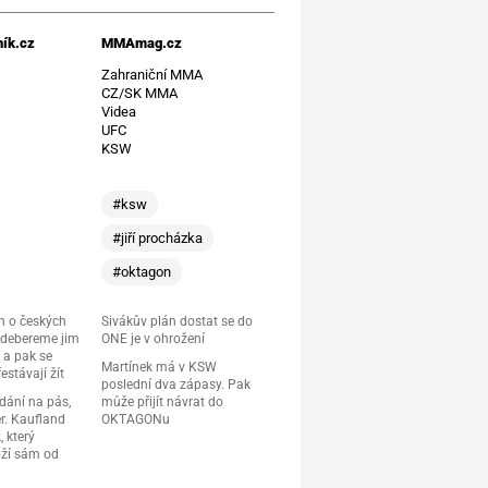
ík.cz
MMAmag.cz
t
Zahraniční MMA
CZ/SK MMA
Videa
UFC
KSW
#ksw
#jiří procházka
#oktagon
 o českých
Sivákův plán dostat se do
Odebereme jim
ONE je v ohrožení
 a pak se
Martínek má v KSW
estávají žít
poslední dva zápasy. Pak
dání na pás,
může přijít návrat do
r. Kaufland
OKTAGONu
, který
oží sám od