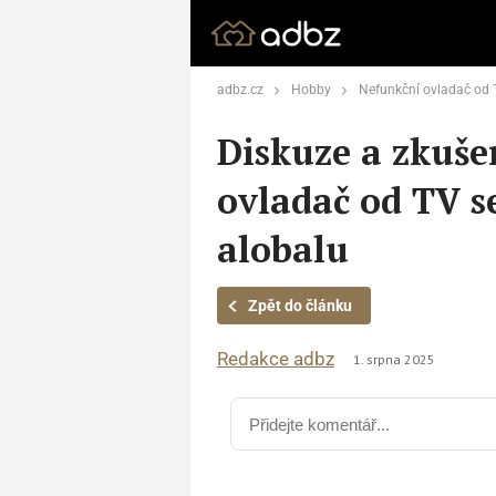
adbz.cz
Hobby
Nefunkční ovladač od TV 
Diskuze a zkuše
ovladač od TV s
alobalu
Zpět do článku
Redakce adbz
1. srpna 2025