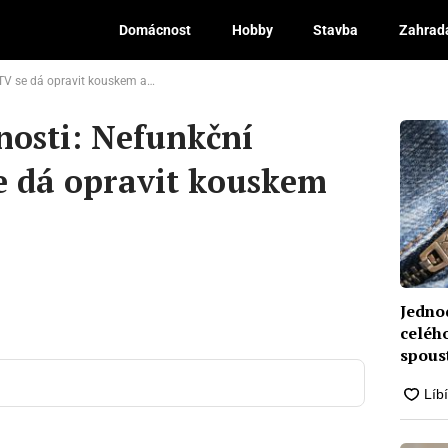
Domácnost
Hobby
Stavba
Zahrad
se dá opravit kouskem alobalu
Diskuze
nosti: Nefunkční
e dá opravit kouskem
Jedno
celého
spous