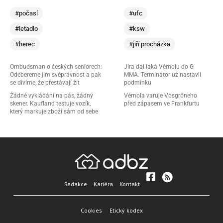
#počasí
#ufc
#letadlo
#ksw
#herec
#jiří procházka
Ombudsman o českých seniorech:
Jíra dál láká Vémolu do G
Odebereme jim svéprávnost a pak
MMA. Terminátor už nastavil
se divíme, že přestávají žít
podmínku
Žádné vykládání na pás, žádný
Vémola varuje Vosgröneho
skener. Kaufland testuje vozík,
před zápasem ve Frankfurtu
který markuje zboží sám od sebe
Redakce
Kariéra
Kontakt
Cookies
Etický kodex