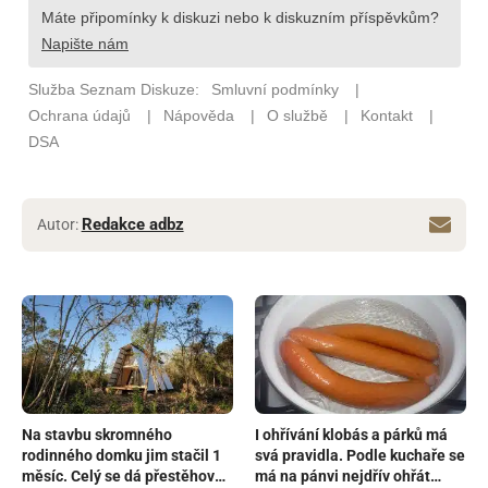
Redakce adbz
Autor:
Na stavbu skromného
I ohřívání klobás a párků má
rodinného domku jim stačil 1
svá pravidla. Podle kuchaře se
měsíc. Celý se dá přestěhovat
má na pánvi nejdřív ohřát