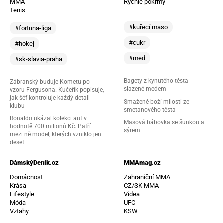
MMA
Rychlé pokrmy
Tenis
#kuřecí maso
#fortuna-liga
#cukr
#hokej
#med
#sk-slavia-praha
Bagety z kynutého těsta
Zábranský buduje Kometu po
slazené medem
vzoru Fergusona. Kučeřík popisuje,
jak šéf kontroluje každý detail
Smažené boží milosti ze
klubu
smetanového těsta
Ronaldo ukázal kolekci aut v
Masová bábovka se šunkou a
hodnotě 700 milionů Kč. Patří
sýrem
mezi ně model, kterých vzniklo jen
deset
DámskýDeník.cz
MMAmag.cz
Domácnost
Zahraniční MMA
Krása
CZ/SK MMA
Lifestyle
Videa
Móda
UFC
Vztahy
KSW