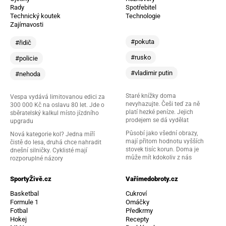
Rady
Spotřebitel
Technický koutek
Technologie
Zajímavosti
#pokuta
#řidič
#rusko
#policie
#vladimir putin
#nehoda
Staré knížky doma
Vespa vydává limitovanou edici za
nevyhazujte. Češi teď za ně
300 000 Kč na oslavu 80 let. Jde o
platí hezké peníze. Jejich
sběratelský kalkul místo jízdního
prodejem se dá vydělat
upgradu
Působí jako všední obrazy,
Nová kategorie kol? Jedna míří
mají přitom hodnotu vyšších
čistě do lesa, druhá chce nahradit
stovek tisíc korun. Doma je
dnešní silničky. Cyklisté mají
může mít kdokoliv z nás
rozporuplné názory
SportyŽivě.cz
Vařímedobroty.cz
Basketbal
Cukroví
Formule 1
Omáčky
Fotbal
Předkrmy
Hokej
Recepty