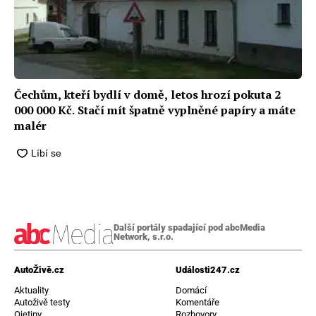
Čechům, kteří bydlí v domě, letos hrozí pokuta 2
000 000 Kč. Stačí mít špatně vyplněné papíry a máte
malér
Další portály spadající pod abcMedia
Network, s.r.o.
AutoŽivě.cz
Události247.cz
Aktuality
Domácí
Autoživě testy
Komentáře
Ojetiny
Rozhovory