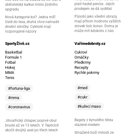
platí hezké peníze. Jejich
sběratelský kalkul místo jízdního
prodejem se dá vydělat
upgradu
Působí jako všední obrazy,
Nová kategorie kol? Jedna míří
mají přitom hodnotu vyšších
čistě do lesa, druhá chce nahradit
stovek tisíc korun. Doma je
dnešní silničky. Cyklisté mají
může mít kdokoliv z nás
rozporuplné názory
SportyŽivě.cz
Vařímedobroty.cz
Basketbal
Cukroví
Formule 1
Omáčky
Fotbal
Předkrmy
Hokej
Recepty
MMA
Rychlé pokrmy
Tenis
#med
#fortuna-liga
#cukr
#mma
#kuřecí maso
#coronavirus
Bagety z kynutého těsta
Jihoafrický chlapec poprvé obul
slazené medem
brusle až ve 13 letech. V Teplicích
skočil dvojitý axel po třech letech
Smažené boží milosti ze