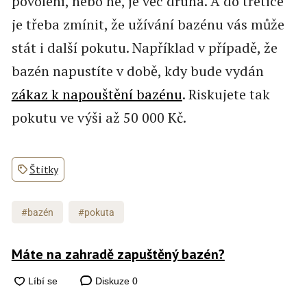
povolení, nebo ne, je věc druhá. A do třetice
je třeba zmínit, že užívání bazénu vás může
stát i další pokutu. Například v případě, že
bazén napustíte v době, kdy bude vydán
zákaz k napouštění bazénu
. Riskujete tak
pokutu ve výši až 50 000 Kč.
Štítky
#bazén
#pokuta
Máte na zahradě zapuštěný bazén?
Diskuze
0