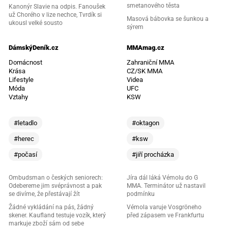
smetanového těsta
Kanonýr Slavie na odpis. Fanoušek
už Chorého v lize nechce, Tvrdík si
Masová bábovka se šunkou a
ukousl velké sousto
sýrem
DámskýDeník.cz
MMAmag.cz
Domácnost
Zahraniční MMA
Krása
CZ/SK MMA
Lifestyle
Videa
Móda
UFC
Vztahy
KSW
#letadlo
#oktagon
#herec
#ksw
#počasí
#jiří procházka
Ombudsman o českých seniorech:
Jíra dál láká Vémolu do G
Odebereme jim svéprávnost a pak
MMA. Terminátor už nastavil
se divíme, že přestávají žít
podmínku
Žádné vykládání na pás, žádný
Vémola varuje Vosgröneho
skener. Kaufland testuje vozík, který
před zápasem ve Frankfurtu
markuje zboží sám od sebe