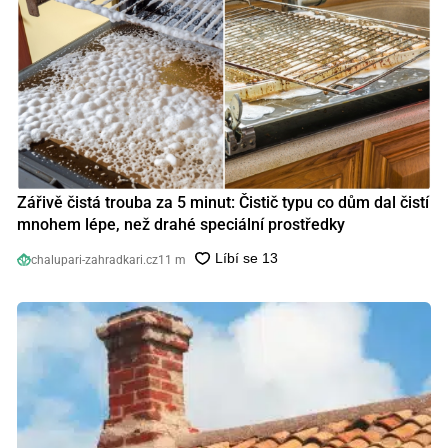
Zářivě čistá trouba za 5 minut: Čistič typu co dům dal čistí
mnohem lépe, než drahé speciální prostředky
chalupari-zahradkari.cz
11 m