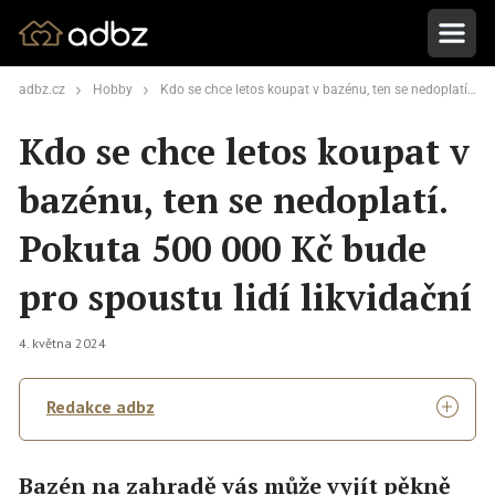
adbz.cz
Hobby
Kdo se chce letos koupat v bazénu, ten se nedoplatí. Pokuta 500 000 Kč bude pro spoustu lidí likvidační
Kdo se chce letos koupat v
bazénu, ten se nedoplatí.
Pokuta 500 000 Kč bude
pro spoustu lidí likvidační
4. května 2024
Redakce adbz
Bazén na zahradě vás může vyjít pěkně