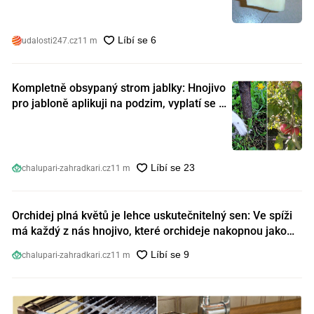
udalosti247.cz
11 m
Kompletně obsypaný strom jablky: Hnojivo
pro jabloně aplikuji na podzim, vyplatí se s
ním nešetřit
chalupari-zahradkari.cz
11 m
Orchidej plná květů je lehce uskutečnitelný sen: Ve spíži
má každý z nás hnojivo, které orchideje nakopnou jako
nic předtím
chalupari-zahradkari.cz
11 m