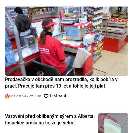
Prodavačka v obchodě nám prozradila, kolik pobírá v
práci. Pracuje tam přes 10 let a tohle je její plat
udalosti247.cz
11 m
Varování před oblíbeným sýrem z Alberta.
Inspekce přišla na to, že je velmi
nebezpečný. Koupili jste si ho také?