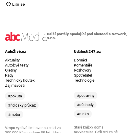
Další portály spadající pod abcMedia Network,
s.r.o.
AutoŽivě.cz
Události247.cz
Aktuality
Domácí
Autoživě testy
Komentáře
Ojetiny
Rozhovory
Rady
Spotřebitel
Technický koutek
Technologie
Zajímavosti
#potraviny
#pokuta
#důchody
#řidičský průkaz
#rusko
#motor
Staré knížky doma
Vespa vydává limitovanou edici za
nevyhazujte. Češi teď za ně
300 000 Kč na oslavu 80 let. Jde o