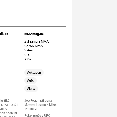
ík.cz
MMAmag.cz
t
Zahraniční MMA
CZ/SK MMA
Videa
UFC
KSW
#oktagon
#ufc
#ksw
lu, říká
Joe Rogan přirovnal
šová. Leoš jí
Mosese Itaumu k Mikeu
vod v
Tysonovi
 pak podle ní
Polák může v UFC