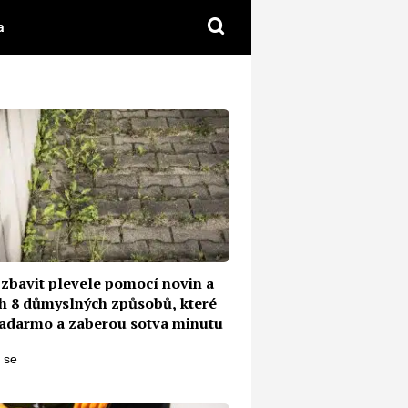
a
 zbavit plevele pomocí novin a
ch 8 důmyslných způsobů, které
zadarmo a zaberou sotva minutu