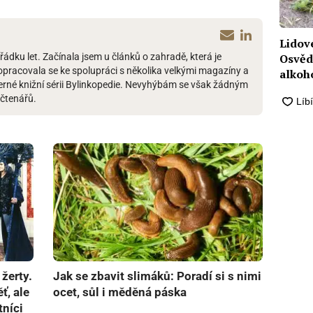
Lidové
ádku let. Začínala jsem u článků o zahradě, která je
Osvěd
pracovala se ke spolupráci s několika velkými magazíny a
alkoh
erné knižní sérii Bylinkopedie. Nevyhýbám se však žádným
čtenářů.
 žerty.
Jak se zbavit slimáků: Poradí si s nimi
, ale
ocet, sůl i měděná páska
tníci