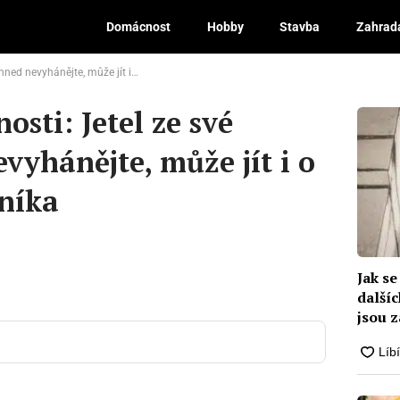
Domácnost
Hobby
Stavba
Zahrad
hánějte, může jít i o skvělého pomocníka
Diskuze
osti: Jetel ze své
vyhánějte, může jít i o
níka
Jak se
další
jsou 