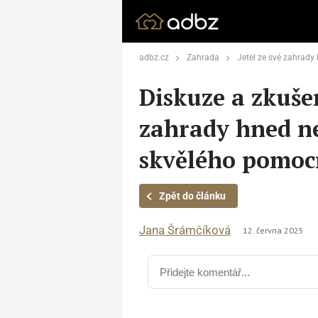
adbz.cz
Zahrada
Jetel ze své zahrady hned nevy
Diskuze a zkušen
zahrady hned ne
skvělého pomoc
Zpět do článku
Jana Šrámčíková
12. června 2025