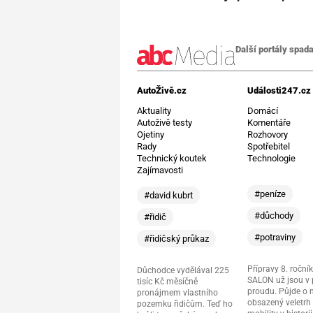
Další portály spada
AutoŽivě.cz
Události247.cz
Aktuality
Domácí
Autoživě testy
Komentáře
Ojetiny
Rozhovory
Rady
Spotřebitel
Technický koutek
Technologie
Zajímavosti
#peníze
#david kubrt
#důchody
#řidič
#potraviny
#řidičský průkaz
Přípravy 8. ročník
Důchodce vydělával 225
SALON už jsou v
tisíc Kč měsíčně
proudu. Půjde o 
pronájmem vlastního
obsazený veletrh 
pozemku řidičům. Teď ho