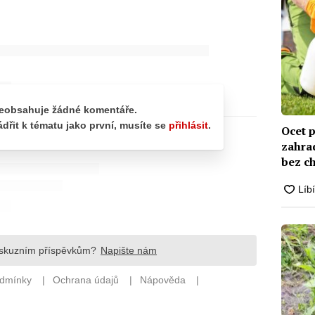
Ocet p
zahra
bez c