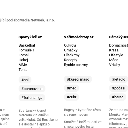
jící pod abcMedia Network, s.r.o.
SportyŽivě.cz
Vařímedobroty.cz
DámskýDen
Basketbal
Cukroví
Domácnos
Formule 1
Omáčky
Krása
Fotbal
Předkrmy
Lifestyle
Hokej
Recepty
Móda
MMA
Rychlé pokrmy
Vztahy
Tenis
#kuřecí maso
#letadlo
#nhl
#med
#počasí
#coronavirus
#cukr
#herec
#fortuna-liga
u e-
Bagety z kynutého těsta
Ze sta na nu
Sparťanský klenot
 plném
slazené medem
Monika Mare
Mercado v hledáčku
nejlépe
oznámil roz
velkoklubů. Od Rosického
Smažené boží milosti ze
čisté
těhotenství,
ale dostal nálepku o
smetanového těsta