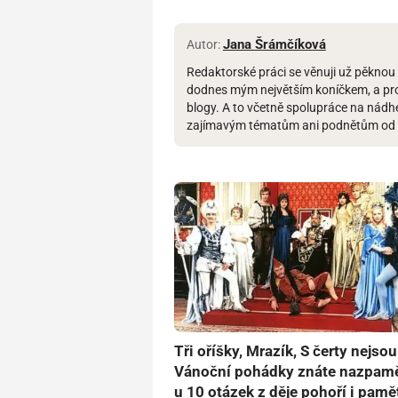
Jana Šrámčíková
Autor:
Redaktorské práci se věnuji už pěknou ř
dodnes mým největším koníčkem, a pro
blogy. A to včetně spolupráce na nádh
zajímavým tématům ani podnětům od 
Tři oříšky, Mrazík, S čerty nejsou
Vánoční pohádky znáte nazpaměť
u 10 otázek z děje pohoří i pamě