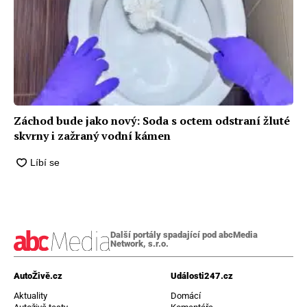
Záchod bude jako nový: Soda s octem odstraní žluté
skvrny i zažraný vodní kámen
Další portály spadající pod abcMedia
Network, s.r.o.
AutoŽivě.cz
Události247.cz
Aktuality
Domácí