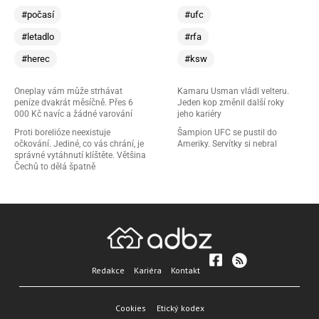
#počasí
#ufc
#letadlo
#rfa
#herec
#ksw
Oneplay vám může strhávat
Kamaru Usman vládl velteru.
peníze dvakrát měsíčně. Přes 6
Jeden kop změnil další roky
000 Kč navíc a žádné varování
jeho kariéry
Proti borelióze neexistuje
Šampion UFC se pustil do
očkování. Jediné, co vás chrání, je
Ameriky. Servítky si nebral
správné vytáhnutí klíštěte. Většina
Čechů to dělá špatně
Redakce
Kariéra
Kontakt
Cookies
Etický kodex