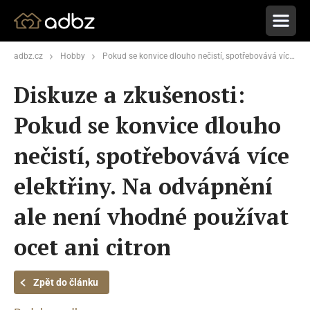
adbz.cz
Hobby
Pokud se konvice dlouho nečistí, spotřebovává více elektřiny. Na odvápnění ale není vhodné používat ocet ani citron
Diskuze a zkušenosti:
Pokud se konvice dlouho
nečistí, spotřebovává více
elektřiny. Na odvápnění
ale není vhodné používat
ocet ani citron
Zpět do článku