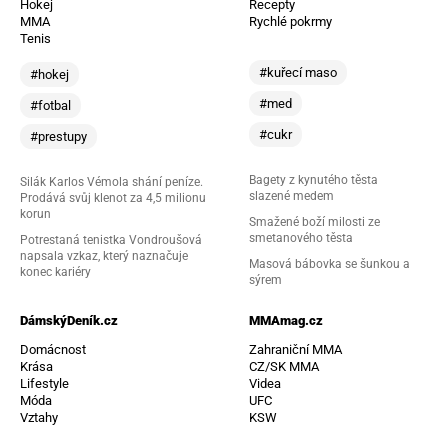
Hokej
Recepty
MMA
Rychlé pokrmy
Tenis
#kuřecí maso
#hokej
#med
#fotbal
#cukr
#prestupy
Bagety z kynutého těsta
Silák Karlos Vémola shání peníze.
slazené medem
Prodává svůj klenot za 4,5 milionu
korun
Smažené boží milosti ze
smetanového těsta
Potrestaná tenistka Vondroušová
napsala vzkaz, který naznačuje
Masová bábovka se šunkou a
konec kariéry
sýrem
DámskýDeník.cz
MMAmag.cz
Domácnost
Zahraniční MMA
Krása
CZ/SK MMA
Lifestyle
Videa
Móda
UFC
Vztahy
KSW