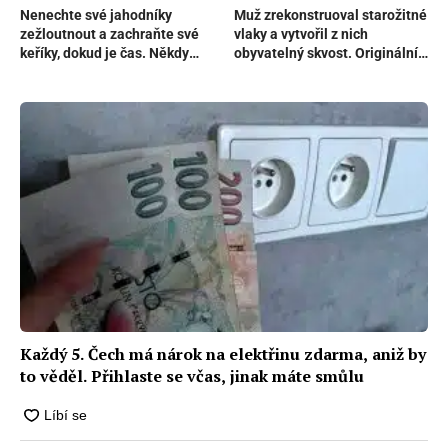
Nenechte své jahodníky
Muž zrekonstruoval starožitné
zežloutnout a zachraňte své
vlaky a vytvořil z nich
keříky, dokud je čas. Někdy
obyvatelný skvost. Originální
pomůže i kyselina citronová
bydlení láká návštěvníky z
celého okolí
Každý 5. Čech má nárok na elektřinu zdarma, aniž by
to věděl. Přihlaste se včas, jinak máte smůlu