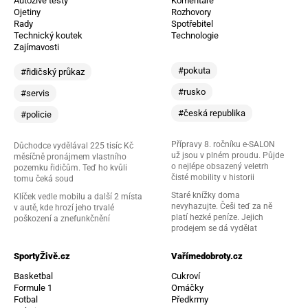
Autoživě testy
Komentáře
Ojetiny
Rozhovory
Rady
Spotřebitel
Technický koutek
Technologie
Zajímavosti
#pokuta
#řidičský průkaz
#rusko
#servis
#česká republika
#policie
Přípravy 8. ročníku e-SALON
Důchodce vydělával 225 tisíc Kč
už jsou v plném proudu. Půjde
měsíčně pronájmem vlastního
o nejlépe obsazený veletrh
pozemku řidičům. Teď ho kvůli
čisté mobility v historii
tomu čeká soud
Staré knížky doma
Klíček vedle mobilu a další 2 místa
nevyhazujte. Češi teď za ně
v autě, kde hrozí jeho trvalé
platí hezké peníze. Jejich
poškození a znefunkčnění
prodejem se dá vydělat
SportyŽivě.cz
Vařímedobroty.cz
Basketbal
Cukroví
Formule 1
Omáčky
Fotbal
Předkrmy