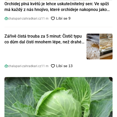
Orchidej plná květů je lehce uskutečnitelný sen: Ve spíži
má každý z nás hnojivo, které orchideje nakopnou jako
nic předtím
chalupari-zahradkari.cz
11 m
Zářivě čistá trouba za 5 minut: Čistič typu
co dům dal čistí mnohem lépe, než drahé
speciální prostředky
chalupari-zahradkari.cz
11 m