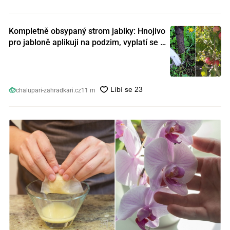
Kompletně obsypaný strom jablky: Hnojivo
pro jabloně aplikuji na podzim, vyplatí se s
ním nešetřit
chalupari-zahradkari.cz
11 m