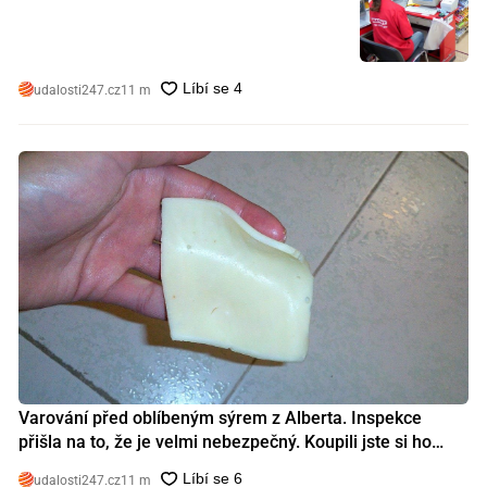
let a tohle je její plat
udalosti247.cz
11 m
Varování před oblíbeným sýrem z Alberta. Inspekce
přišla na to, že je velmi nebezpečný. Koupili jste si ho
také?
udalosti247.cz
11 m