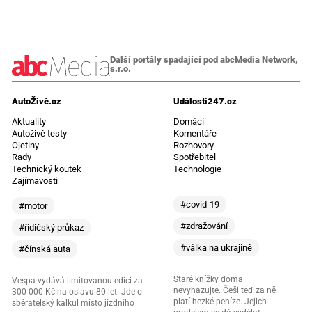
Další portály spadající pod abcMedia Network,
s.r.o.
AutoŽivě.cz
Události247.cz
Aktuality
Domácí
Autoživě testy
Komentáře
Ojetiny
Rozhovory
Rady
Spotřebitel
Technický koutek
Technologie
Zajímavosti
#covid-19
#motor
#zdražování
#řidičský průkaz
#válka na ukrajině
#čínská auta
Staré knížky doma
Vespa vydává limitovanou edici za
nevyhazujte. Češi teď za ně
300 000 Kč na oslavu 80 let. Jde o
platí hezké peníze. Jejich
sběratelský kalkul místo jízdního