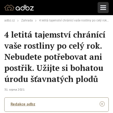
adbz.cz
Zahrada
4 letitá tajemství chránící vaše rostliny po celý rok. Nebudete potřebovat ani postřik. Užijte si bohatou úrodu šťavnatých plodů
4 letitá tajemství chránící
vaše rostliny po celý rok.
Nebudete potřebovat ani
postřik. Užijte si bohatou
úrodu šťavnatých plodů
31. srpna 2021
Redakce adbz