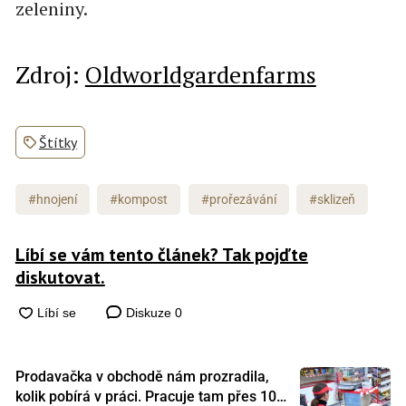
zeleniny.
Zdroj:
Oldworldgardenfarms
Štítky
#hnojení
#kompost
#prořezávání
#sklizeň
Líbí se vám tento článek? Tak pojďte
diskutovat.
Diskuze
0
Prodavačka v obchodě nám prozradila,
kolik pobírá v práci. Pracuje tam přes 10