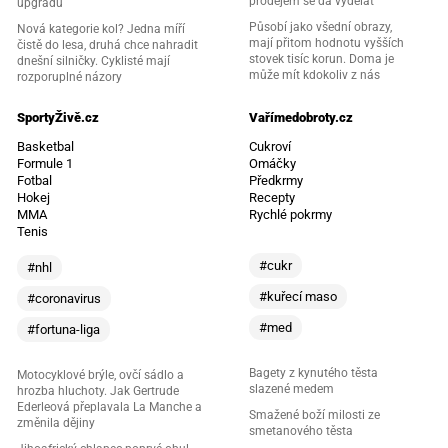
prodejem se dá vydělat
upgradu
Působí jako všední obrazy,
Nová kategorie kol? Jedna míří
mají přitom hodnotu vyšších
čistě do lesa, druhá chce nahradit
stovek tisíc korun. Doma je
dnešní silničky. Cyklisté mají
může mít kdokoliv z nás
rozporuplné názory
SportyŽivě.cz
Vařímedobroty.cz
Basketbal
Cukroví
Formule 1
Omáčky
Fotbal
Předkrmy
Hokej
Recepty
MMA
Rychlé pokrmy
Tenis
#cukr
#nhl
#kuřecí maso
#coronavirus
#med
#fortuna-liga
Bagety z kynutého těsta
Motocyklové brýle, ovčí sádlo a
slazené medem
hrozba hluchoty. Jak Gertrude
Ederleová přeplavala La Manche a
Smažené boží milosti ze
změnila dějiny
smetanového těsta