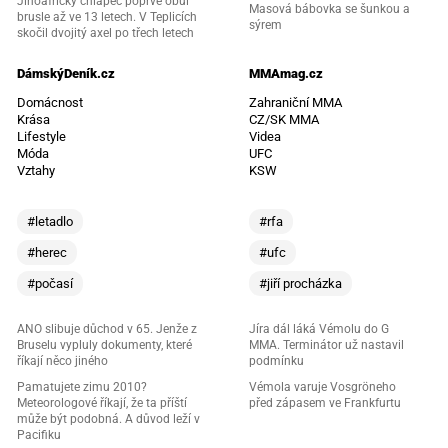
Jihoafrický chlapec poprvé obul
Masová bábovka se šunkou a
brusle až ve 13 letech. V Teplicích
sýrem
skočil dvojitý axel po třech letech
DámskýDeník.cz
MMAmag.cz
Domácnost
Zahraniční MMA
Krása
CZ/SK MMA
Lifestyle
Videa
Móda
UFC
Vztahy
KSW
#letadlo
#rfa
#herec
#ufc
#počasí
#jiří procházka
ANO slibuje důchod v 65. Jenže z
Jíra dál láká Vémolu do G
Bruselu vypluly dokumenty, které
MMA. Terminátor už nastavil
říkají něco jiného
podmínku
Pamatujete zimu 2010?
Vémola varuje Vosgröneho
Meteorologové říkají, že ta příští
před zápasem ve Frankfurtu
může být podobná. A důvod leží v
Pacifiku