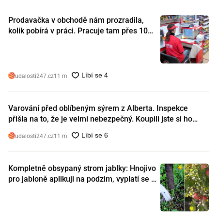
Prodavačka v obchodě nám prozradila,
kolik pobírá v práci. Pracuje tam přes 10
let a tohle je její plat
udalosti247.cz
11 m
Varování před oblíbeným sýrem z Alberta. Inspekce
přišla na to, že je velmi nebezpečný. Koupili jste si ho
také?
udalosti247.cz
11 m
Kompletně obsypaný strom jablky: Hnojivo
pro jabloně aplikuji na podzim, vyplatí se s
ním nešetřit