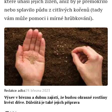
které uhasí jejich žízeň, aniž by je přemokřilo
nebo splavilo půdu z citlivých kořenů (tady
vám může pomoci i mírné hrůbkování).
29. března 2023
Redakce adbz
Výsev v březnu a dubnu zajistí, že budou okrasné rostliny
kvést dříve. Důležitá je také jejich příprava