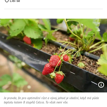
Je pravda, že pro optimální růst a vývoj jahod je ideální, když má půda
teplotu kolem 8 stupňů Celsia. To však není vše.