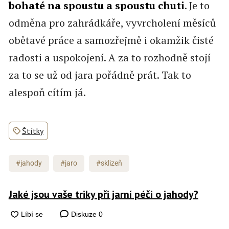
bohaté na spoustu a spoustu chuti
. Je to
odměna pro zahrádkáře, vyvrcholení měsíců
obětavé práce a samozřejmě i okamžik čisté
radosti a uspokojení. A za to rozhodně stojí
za to se už od jara pořádně prát. Tak to
alespoň cítím já.
Štítky
#jahody
#jaro
#sklizeň
Jaké jsou vaše triky při jarní péči o jahody?
Diskuze
0