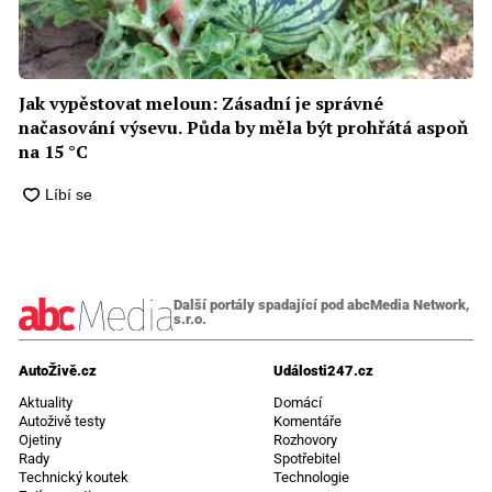
Jak vypěstovat meloun: Zásadní je správné
načasování výsevu. Půda by měla být prohřátá aspoň
na 15 °C
Další portály spadající pod abcMedia Network,
s.r.o.
AutoŽivě.cz
Události247.cz
Aktuality
Domácí
Autoživě testy
Komentáře
Ojetiny
Rozhovory
Rady
Spotřebitel
Technický koutek
Technologie