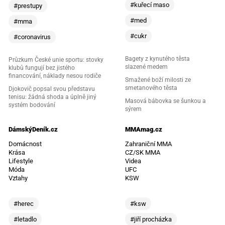
#kuřecí maso
#prestupy
#med
#mma
#cukr
#coronavirus
Bagety z kynutého těsta
Průzkum České unie sportu: stovky
slazené medem
klubů fungují bez jistého
financování, náklady nesou rodiče
Smažené boží milosti ze
smetanového těsta
Djokovič popsal svou představu
tenisu: žádná shoda a úplně jiný
Masová bábovka se šunkou a
systém bodování
sýrem
DámskýDeník.cz
MMAmag.cz
Domácnost
Zahraniční MMA
Krása
CZ/SK MMA
Lifestyle
Videa
Móda
UFC
Vztahy
KSW
#herec
#ksw
#letadlo
#jiří procházka