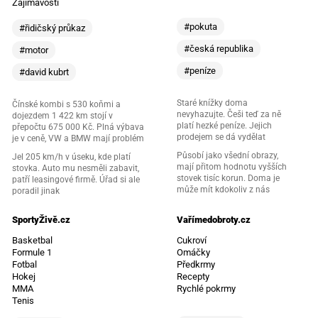
Zajímavosti
#pokuta
#řidičský průkaz
#česká republika
#motor
#peníze
#david kubrt
Staré knížky doma
Čínské kombi s 530 koňmi a
nevyhazujte. Češi teď za ně
dojezdem 1 422 km stojí v
platí hezké peníze. Jejich
přepočtu 675 000 Kč. Plná výbava
prodejem se dá vydělat
je v ceně, VW a BMW mají problém
Působí jako všední obrazy,
Jel 205 km/h v úseku, kde platí
mají přitom hodnotu vyšších
stovka. Auto mu nesměli zabavit,
stovek tisíc korun. Doma je
patří leasingové firmě. Úřad si ale
může mít kdokoliv z nás
poradil jinak
SportyŽivě.cz
Vařímedobroty.cz
Basketbal
Cukroví
Formule 1
Omáčky
Fotbal
Předkrmy
Hokej
Recepty
MMA
Rychlé pokrmy
Tenis