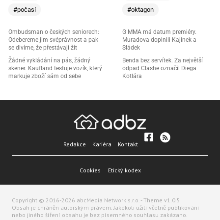
#počasí
#oktagon
Ombudsman o českých seniorech:
G MMA má datum premiéry.
Odebereme jim svéprávnost a pak
Muradova doplnili Kajínek a
se divíme, že přestávají žít
Sládek
Žádné vykládání na pás, žádný
Benda bez servítek. Za největší
skener. Kaufland testuje vozík, který
odpad Clashe označil Diega
markuje zboží sám od sebe
Kotlára
Redakce
Kariéra
Kontakt
Cookies
Etický kodex
Copyright © 2016-2026 abcMedia Network s.r.o. - Theme v1.0.5
Obsah je chráněn autorským právem. Jakékoli užití včetně publikování
nebo jiného šíření obsahu je bez písemného souhlasu zakázano.