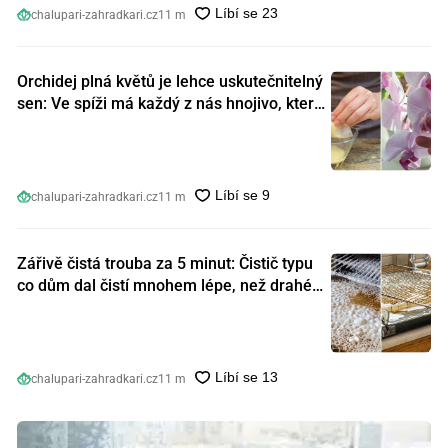
chalupari-zahradkari.cz
11 m
Orchidej plná květů je lehce uskutečnitelný
sen: Ve spíži má každý z nás hnojivo, které
orchideje nakopnou jako nic předtím
chalupari-zahradkari.cz
11 m
Zářivě čistá trouba za 5 minut: Čistič typu
co dům dal čistí mnohem lépe, než drahé
speciální prostředky
chalupari-zahradkari.cz
11 m