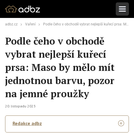
adbz.cz
Vaření
Podle čeho v obchodě vybrat nejlepší kuřecí prsa: Maso by mělo mít jednotnou barvu, pozor na jemné proužky
Podle čeho v obchodě
vybrat nejlepší kuřecí
prsa: Maso by mělo mít
jednotnou barvu, pozor
na jemné proužky
20. listopadu 2023
Redakce adbz