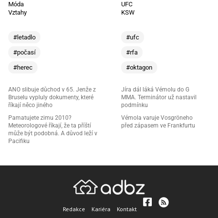
Móda
UFC
Vztahy
KSW
#letadlo
#ufc
#počasí
#rfa
#herec
#oktagon
ANO slibuje důchod v 65. Jenže z
Jíra dál láká Vémolu do G
Bruselu vypluly dokumenty, které
MMA. Terminátor už nastavil
říkají něco jiného
podmínku
Pamatujete zimu 2010?
Vémola varuje Vosgröneho
Meteorologové říkají, že ta příští
před zápasem ve Frankfurtu
může být podobná. A důvod leží v
Pacifiku
Redakce
Kariéra
Kontakt