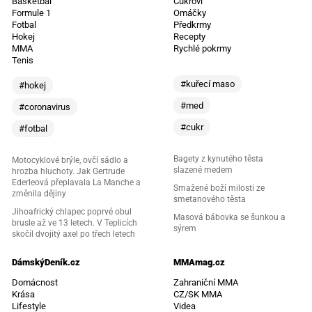
Basketbal
Cukroví
Formule 1
Omáčky
Fotbal
Předkrmy
Hokej
Recepty
MMA
Rychlé pokrmy
Tenis
#kuřecí maso
#hokej
#med
#coronavirus
#cukr
#fotbal
Bagety z kynutého těsta
Motocyklové brýle, ovčí sádlo a
slazené medem
hrozba hluchoty. Jak Gertrude
Ederleová přeplavala La Manche a
Smažené boží milosti ze
změnila dějiny
smetanového těsta
Jihoafrický chlapec poprvé obul
Masová bábovka se šunkou a
brusle až ve 13 letech. V Teplicích
sýrem
skočil dvojitý axel po třech letech
DámskýDeník.cz
MMAmag.cz
Domácnost
Zahraniční MMA
Krása
CZ/SK MMA
Lifestyle
Videa