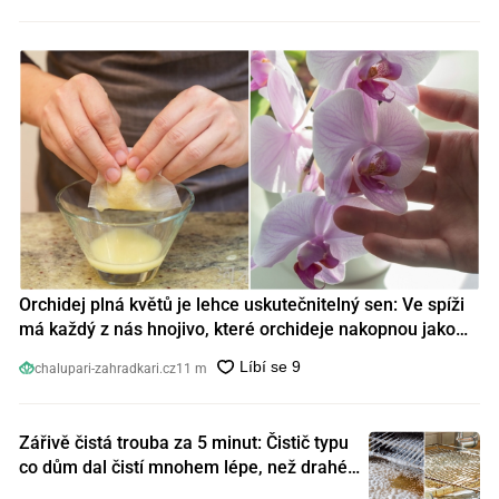
Orchidej plná květů je lehce uskutečnitelný sen: Ve spíži
má každý z nás hnojivo, které orchideje nakopnou jako
nic předtím
chalupari-zahradkari.cz
11 m
Zářivě čistá trouba za 5 minut: Čistič typu
co dům dal čistí mnohem lépe, než drahé
speciální prostředky