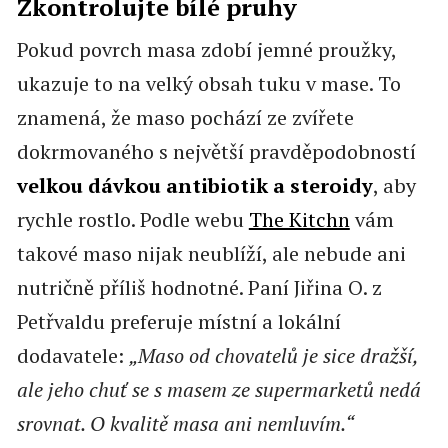
Zkontrolujte bílé pruhy
Pokud povrch masa zdobí jemné proužky,
ukazuje to na velký obsah tuku v mase. To
znamená, že maso pochází ze zvířete
dokrmovaného s největší pravděpodobností
velkou dávkou antibiotik a steroidy
, aby
rychle rostlo. Podle webu
The Kitchn
vám
takové maso nijak neublíží, ale nebude ani
nutričně příliš hodnotné. Paní Jiřina O. z
Petřvaldu preferuje místní a lokální
dodavatele:
„Maso od chovatelů je sice dražší,
ale jeho chuť se s masem ze supermarketů nedá
srovnat. O kvalitě masa ani nemluvím.“