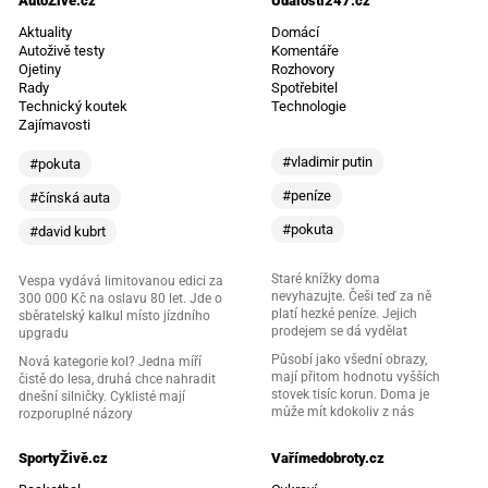
AutoŽivě.cz
Události247.cz
Aktuality
Domácí
Autoživě testy
Komentáře
Ojetiny
Rozhovory
Rady
Spotřebitel
Technický koutek
Technologie
Zajímavosti
#vladimir putin
#pokuta
#peníze
#čínská auta
#pokuta
#david kubrt
Staré knížky doma
Vespa vydává limitovanou edici za
nevyhazujte. Češi teď za ně
300 000 Kč na oslavu 80 let. Jde o
platí hezké peníze. Jejich
sběratelský kalkul místo jízdního
prodejem se dá vydělat
upgradu
Působí jako všední obrazy,
Nová kategorie kol? Jedna míří
mají přitom hodnotu vyšších
čistě do lesa, druhá chce nahradit
stovek tisíc korun. Doma je
dnešní silničky. Cyklisté mají
může mít kdokoliv z nás
rozporuplné názory
SportyŽivě.cz
Vařímedobroty.cz