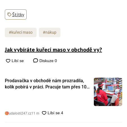
Štítky
#kuřecí maso
#nákup
Jak vybíráte kuřecí maso v obchodě vy?
Diskuze
0
Prodavačka v obchodě nám prozradila,
kolik pobírá v práci. Pracuje tam přes 10
let a tohle je její plat
udalosti247.cz
11 m