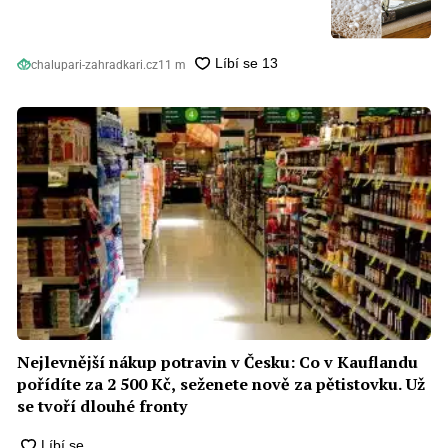
chalupari-zahradkari.cz
11 m
Nejlevnější nákup potravin v Česku: Co v Kauflandu
pořídíte za 2 500 Kč, seženete nově za pětistovku. Už
se tvoří dlouhé fronty