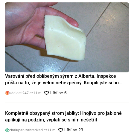
Varování před oblíbeným sýrem z Alberta. Inspekce
přišla na to, že je velmi nebezpečný. Koupili jste si ho
také?
udalosti247.cz
11 m
Kompletně obsypaný strom jablky: Hnojivo pro jabloně
aplikuji na podzim, vyplatí se s ním nešetřit
chalupari-zahradkari.cz
11 m