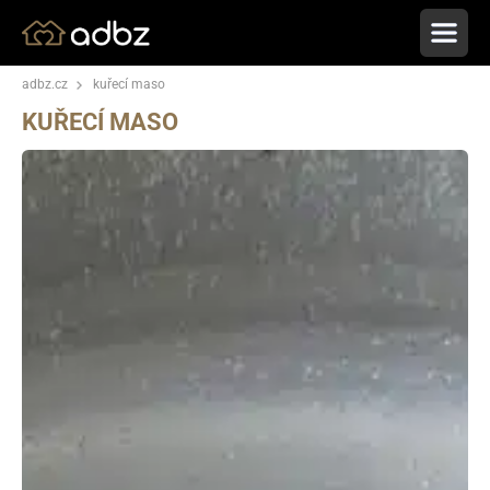
adbz.cz
kuřecí maso
KUŘECÍ MASO