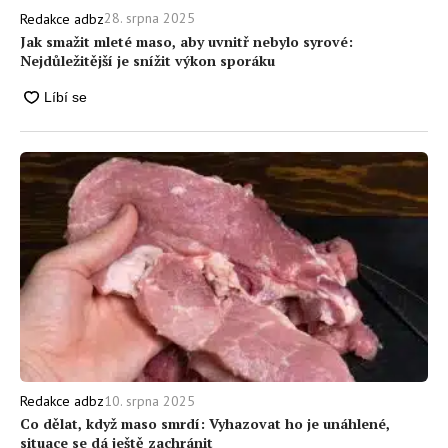
28. srpna 2025
Redakce adbz
Jak smažit mleté maso, aby uvnitř nebylo syrové:
Nejdůležitější je snížit výkon sporáku
10. srpna 2025
Redakce adbz
Co dělat, když maso smrdí: Vyhazovat ho je unáhlené,
situace se dá ještě zachránit