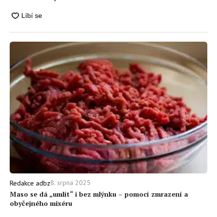
8. srpna 2025
Redakce adbz
Maso se dá „umlít“ i bez mlýnku –⁠ pomocí zmrazení a
obyčejného mixéru