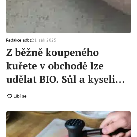
21. září 2025
Redakce adbz
Z běžně koupeného
kuřete v obchodě lze
udělat BIO. Sůl a kyselina
citronová z něj vyženou
chemikálie