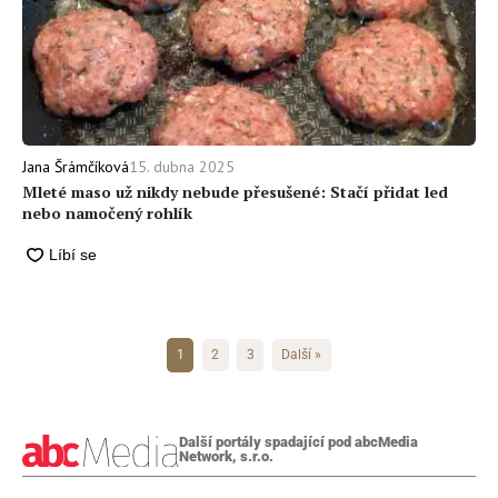
15. dubna 2025
Jana Šrámčíková
Mleté maso už nikdy nebude přesušené: Stačí přidat led
nebo namočený rohlík
1
2
3
Další »
Další portály spadající pod abcMedia
Network, s.r.o.