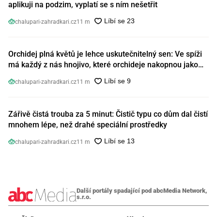
aplikuji na podzim, vyplatí se s ním nešetřit
chalupari-zahradkari.cz
11 m
Orchidej plná květů je lehce uskutečnitelný sen: Ve spíži
má každý z nás hnojivo, které orchideje nakopnou jako
nic předtím
chalupari-zahradkari.cz
11 m
Zářivě čistá trouba za 5 minut: Čistič typu co dům dal čistí
mnohem lépe, než drahé speciální prostředky
chalupari-zahradkari.cz
11 m
Další portály spadající pod abcMedia Network,
s.r.o.