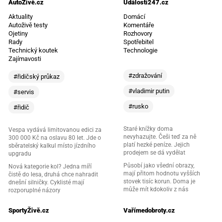
AutoŽivě.cz
Události247.cz
Aktuality
Domácí
Autoživě testy
Komentáře
Ojetiny
Rozhovory
Rady
Spotřebitel
Technický koutek
Technologie
Zajímavosti
#zdražování
#řidičský průkaz
#vladimir putin
#servis
#rusko
#řidič
Staré knížky doma
Vespa vydává limitovanou edici za
nevyhazujte. Češi teď za ně
300 000 Kč na oslavu 80 let. Jde o
platí hezké peníze. Jejich
sběratelský kalkul místo jízdního
prodejem se dá vydělat
upgradu
Působí jako všední obrazy,
Nová kategorie kol? Jedna míří
mají přitom hodnotu vyšších
čistě do lesa, druhá chce nahradit
stovek tisíc korun. Doma je
dnešní silničky. Cyklisté mají
může mít kdokoliv z nás
rozporuplné názory
SportyŽivě.cz
Vařímedobroty.cz