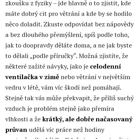
zkoušku z fyziky – jde hlavně o to zjistit, kde
máte dobrý cit pro větrání a kde by se hodilo
něco doladit. Zkuste odpovídat bez nápovědy
a bez dlouhého přemýšlení, spíš podle toho,
jak to doopravdy děláte doma, a ne jak byste
to dělali „podle příručky“. Možná zjistíte, že
některé zažité návyky, jako je
celodenní
ventilačka v zimě
nebo větrání v největším
vedru v létě, vám víc škodí než pomáhají.
Stejně tak vás může překvapit, že příliš suchý
vzduch je problém stejně jako přemíra
vlhkosti a že
krátký, ale dobře načasovaný
průvan
udělá víc práce než hodiny