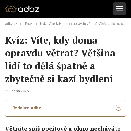
adbz.cz
Testy
Kvíz: Víte, kdy doma opravdu větrat? Většina lidí to dělá špatně a zbytečně si kazí bydlení
Kvíz: Víte, kdy doma
opravdu větrat? Většina
lidí to dělá špatně a
zbytečně si kazí bydlení
11. ledna 2026
Redakce adbz
Větráte spíš pocitově a okno necháváte