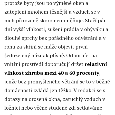
protože byty jsou po výměně oken a
zateplení mnohem těsnější a vzduch se v
nich přirozeně skoro neobměňuje. Stačí pár
dní vyšší vlhkosti, sušení prádla v obýváku a
dlouhé sprchy bez pořádného odvětrání a v
rohu za skříní se může objevit první
šedozelený náznak plísně. Odborníci na
vnitřní prostředí doporučují držet
relativní
vlhkost zhruba mezi 40 a 60 procenty
,
jenže bez promyšleného větrání se to v běžné
domácnosti zvládá jen těžko. V redakci se s
dotazy na orosená okna, zatuchlý vzduch v
ložnici nebo věčné studené zdi setkáváme