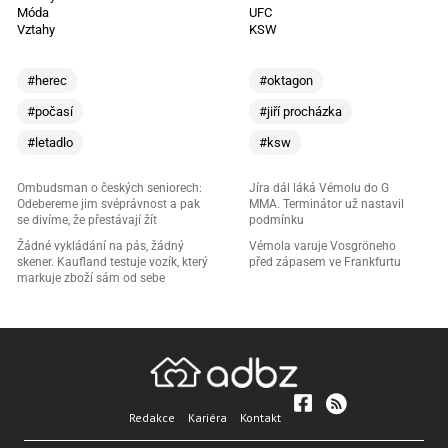
Móda
UFC
Vztahy
KSW
#herec
#oktagon
#počasí
#jiří procházka
#letadlo
#ksw
Ombudsman o českých seniorech:
Jíra dál láká Vémolu do G
Odebereme jim svéprávnost a pak
MMA. Terminátor už nastavil
se divíme, že přestávají žít
podmínku
Žádné vykládání na pás, žádný
Vémola varuje Vosgröneho
skener. Kaufland testuje vozík, který
před zápasem ve Frankfurtu
markuje zboží sám od sebe
Redakce
Kariéra
Kontakt