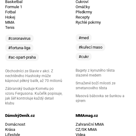
Basketbal
Cukroví
Formule 1
Omáčky
Fotbal
Předkrmy
Hokej
Recepty
MMA
Rychlé pokrmy
Tenis
#med
#coronavirus
#kuřecí maso
#fortuna-liga
#cukr
#ac-spart-praha
Bagety z kynutého těsta
Obchodníci ze Slavie v akci. Z
slazené medem
nechtěného Hashioky může
kápnout pěkný balík, až 70 milionů
Smažené boží milosti ze
smetanového těsta
Zábranský buduje Kometu po
vzoru Fergusona. Kučeřík popisuje,
Masová bábovka se šunkou a
jak šéf kontroluje každý detail
sýrem
klubu
DámskýDeník.cz
MMAmag.cz
Domácnost
Zahraniční MMA
Krása
CZ/SK MMA
Lifestyle
Videa