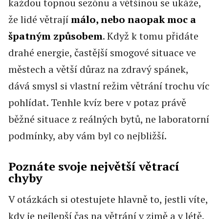
každou topnou sezónu a většinou se ukáže,
že lidé větrají
málo, nebo naopak moc a
špatným způsobem
. Když k tomu přidáte
drahé energie, častější smogové situace ve
městech a větší důraz na zdravý spánek,
dává smysl si vlastní režim větrání trochu víc
pohlídat. Tenhle kvíz bere v potaz právě
běžné situace z reálných bytů, ne laboratorní
podmínky, aby vám byl co nejbližší.
Poznáte svoje největší větrací
chyby
V otázkách si otestujete hlavně to, jestli víte,
kdy je nejlepší čas na větrání v zimě a v létě,