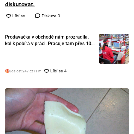
diskutovat.
Diskuze
0
Prodavačka v obchodě nám prozradila,
kolik pobírá v práci. Pracuje tam přes 10
let a tohle je její plat
udalosti247.cz
11 m