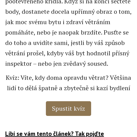
pootevřeného křídla. Když si na konci sečtete
body, dostanete docela upřímný obraz o tom,
jak moc svému bytu i zdraví větráním
pomáháte, nebo je naopak brzdíte. Pusťte se
do toho a uvidíte sami, jestli by váš způsob
větrání prošel, kdyby váš byt hodnotil přísný
inspektor – nebo jen zvědavý soused.
Kvíz: Víte, kdy doma opravdu větrat? Většina
lidí to dělá špatně a zbytečně si kazí bydlení
Spustit kvíz
Líbí se vám tento článek? Tak pojďte