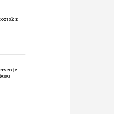
roztok z
erven je
mbusu