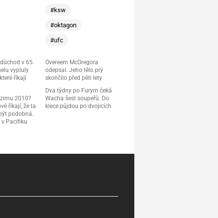
#ksw
#oktagon
#ufc
 důchod v 65.
Overeem McGregora
elu vypluly
odepsal. Jeho tělo prý
teré říkají
skončilo před pěti lety
Dva týdny po Furym čeká
 zimu 2010?
Wacha šest soupeřů. Do
é říkají, že ta
klece půjdou po dvojicích
 být podobná.
 v Pacifiku