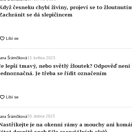
Když česneku chybí živiny, projeví se to žloutnutím
Zachránit se dá slepičincem
15. května 2025
Jana Šrámčíková
Je lepší tmavý, nebo světlý žloutek? Odpověď není
jednoznačná. Je třeba se řídit označením
30. dubna 2025
Jana Šrámčíková
Nastříkejte je na okenní rámy a mouchy ani komá
létat dovnitř aneb Síla esenciálních olejů