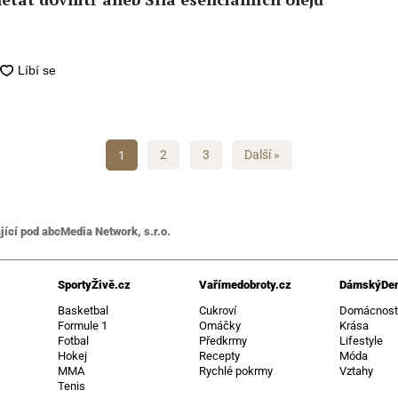
1
2
3
Další »
jící pod abcMedia Network, s.r.o.
SportyŽivě.cz
Vařímedobroty.cz
DámskýDen
Basketbal
Cukroví
Domácnos
Formule 1
Omáčky
Krása
Fotbal
Předkrmy
Lifestyle
Hokej
Recepty
Móda
MMA
Rychlé pokrmy
Vztahy
Tenis