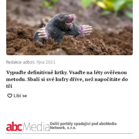
Redakce adbz
6. října 2021
Vypuďte definitivně krtky. Vsaďte na léty ověřenou
metodu. Sbalí si své kufry dříve, než napočítáte do
tří
Další portály spadající pod abcMedia
Network, s.r.o.