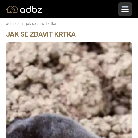
adbz.cz
jak se zbavit krtka
JAK SE ZBAVIT KRTKA