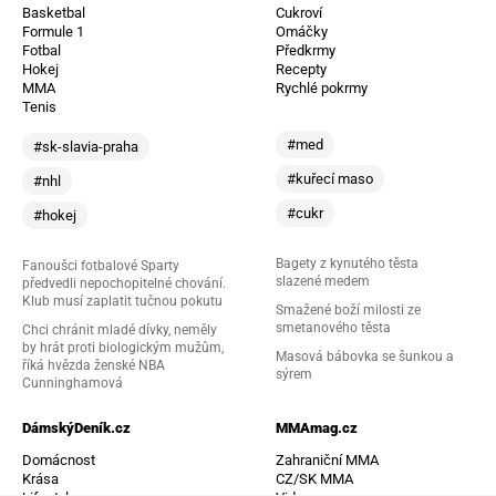
Basketbal
Cukroví
Formule 1
Omáčky
Fotbal
Předkrmy
Hokej
Recepty
MMA
Rychlé pokrmy
Tenis
#med
#sk-slavia-praha
#kuřecí maso
#nhl
#cukr
#hokej
Bagety z kynutého těsta
Fanoušci fotbalové Sparty
slazené medem
předvedli nepochopitelné chování.
Klub musí zaplatit tučnou pokutu
Smažené boží milosti ze
smetanového těsta
Chci chránit mladé dívky, neměly
by hrát proti biologickým mužům,
Masová bábovka se šunkou a
říká hvězda ženské NBA
sýrem
Cunninghamová
DámskýDeník.cz
MMAmag.cz
Domácnost
Zahraniční MMA
Krása
CZ/SK MMA