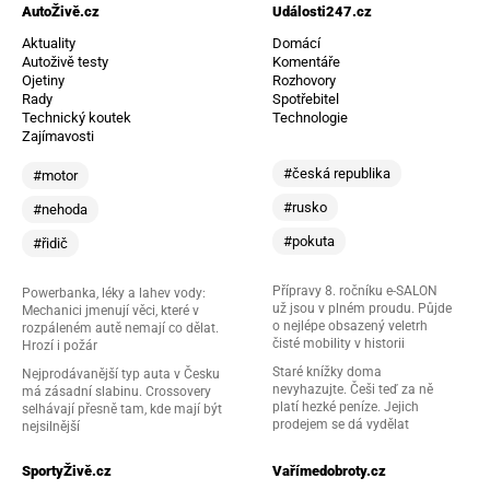
AutoŽivě.cz
Události247.cz
Aktuality
Domácí
Autoživě testy
Komentáře
Ojetiny
Rozhovory
Rady
Spotřebitel
Technický koutek
Technologie
Zajímavosti
#česká republika
#motor
#rusko
#nehoda
#pokuta
#řidič
Přípravy 8. ročníku e-SALON
Powerbanka, léky a lahev vody:
už jsou v plném proudu. Půjde
Mechanici jmenují věci, které v
o nejlépe obsazený veletrh
rozpáleném autě nemají co dělat.
čisté mobility v historii
Hrozí i požár
Staré knížky doma
Nejprodávanější typ auta v Česku
nevyhazujte. Češi teď za ně
má zásadní slabinu. Crossovery
platí hezké peníze. Jejich
selhávají přesně tam, kde mají být
prodejem se dá vydělat
nejsilnější
SportyŽivě.cz
Vařímedobroty.cz