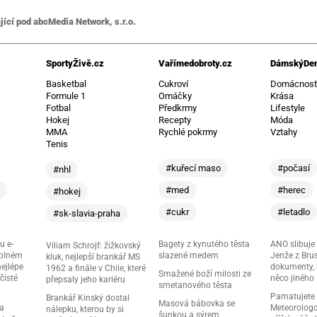
jící pod abcMedia Network, s.r.o.
SportyŽivě.cz
Vařímedobroty.cz
DámskýDen
Basketbal
Cukroví
Domácnos
Formule 1
Omáčky
Krása
Fotbal
Předkrmy
Lifestyle
Hokej
Recepty
Móda
MMA
Rychlé pokrmy
Vztahy
Tenis
#kuřecí maso
#počasí
#nhl
#med
#herec
#hokej
#cukr
#letadlo
#sk-slavia-praha
u e-
Bagety z kynutého těsta
ANO slibuje
Viliam Schrojf: žižkovský
 plném
slazené medem
Jenže z Brus
kluk, nejlepší brankář MS
nejlépe
dokumenty, k
1962 a finále v Chile, které
Smažené boží milosti ze
čisté
něco jiného
přepsaly jeho kariéru
smetanového těsta
Pamatujete
Brankář Kinský dostal
Masová bábovka se
ma
Meteorologov
nálepku, kterou by si
šunkou a sýrem