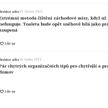
13. června 2021
Redakce adbz
Extrémní metoda čištění záchodové mísy, když už 
nefunguje. Toaleta bude opět sněhově bílá jako pr
koupená
16. ledna 2021
Redakce adbz
Pár chytrých organizačních tipů pro chytřejší a pra
domov