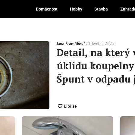
Domácnost
Hobby
Stavba
Zahrad
21. května 2025
Jana Šrámčíková
Detail, na který 
úklidu koupelny
Špunt v odpadu 
bakterie