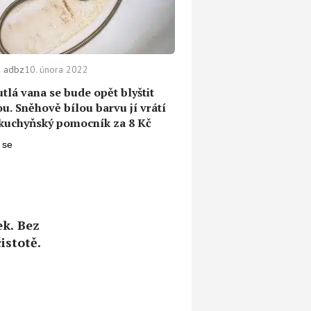
 adbz
10. února 2022
tlá vana se bude opět blyštit
ou. Sněhově bílou barvu jí vrátí
 kuchyňský pomocník za 8 Kč
k. Bez
istotě.