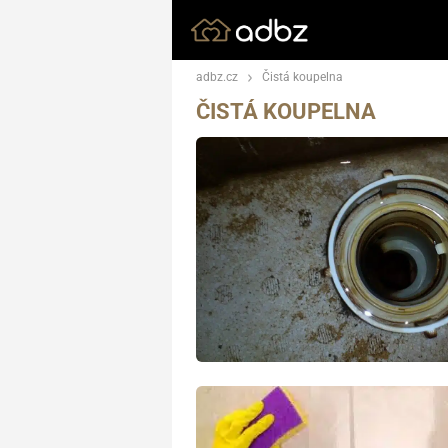
adbz.cz
Čistá koupelna
ČISTÁ KOUPELNA