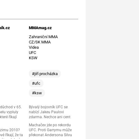
ík.cz
MMAmag.cz
t
Zahraniční MMA
CZ/SK MMA
Videa
UFC
KSW
#jiří procházka
#ufc
#ksw
 důchod v 65.
Bývalý bojovník UFC se
elu vypluly
nabízí Jakeu Paulovi
teré říkají
zdarma. Nechce ani cent
Machačev jde po rekordu
 zimu 2010?
UFC. Proti Garrymu může
é říkají, že ta
překonat Andersona Silvu