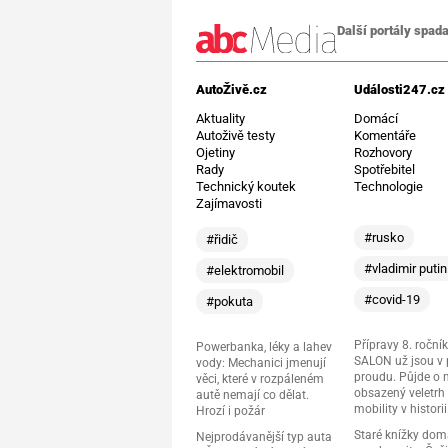
Další portály spada
AutoŽivě.cz
Události247.cz
Aktuality
Domácí
Autoživě testy
Komentáře
Ojetiny
Rozhovory
Rady
Spotřebitel
Technický koutek
Technologie
Zajímavosti
#rusko
#řidič
#vladimir putin
#elektromobil
#covid-19
#pokuta
Přípravy 8. ročník
Powerbanka, léky a lahev
SALON už jsou v
vody: Mechanici jmenují
proudu. Půjde o 
věci, které v rozpáleném
obsazený veletrh 
autě nemají co dělat.
mobility v historii
Hrozí i požár
Staré knížky do
Nejprodávanější typ auta