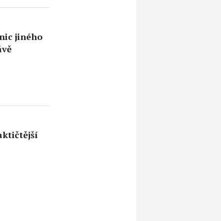
nic jiného
ávě
ktičtější