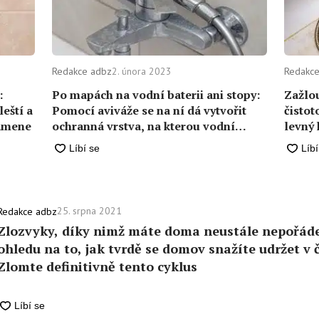
Redakce adbz
2. února 2023
Redakce
:
Po mapách na vodní baterii ani stopy:
Zažlou
eští a
Pomocí aviváže se na ní dá vytvořit
čistot
kamene
ochranná vrstva, na kterou vodní
levný
kámen nemůže
25. srpna 2021
Redakce adbz
Zlozvyky, díky nimž máte doma neustále nepořáde
ohledu na to, jak tvrdě se domov snažíte udržet v č
Zlomte definitivně tento cyklus