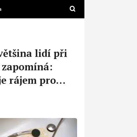
a
většina lidí při
 zapomíná:
je rájem pro