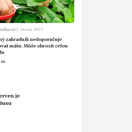
ámčíková
22. června 2025
ný zahradník nedoporučuje
vat mátu. Může ohrozit celou
du
erven je
mbusu