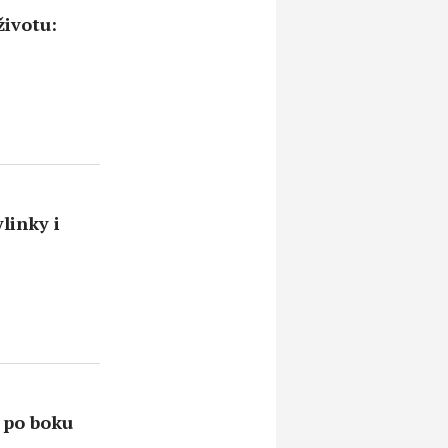
životu:
linky i
t po boku