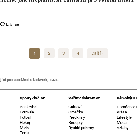
1
2
3
4
Další »
jící pod abcMedia Network, s.r.o.
SportyŽivě.cz
Vařímedobroty.cz
DámskýDen
Basketbal
Cukroví
Domácnos
Formule 1
Omáčky
Krása
Fotbal
Předkrmy
Lifestyle
Hokej
Recepty
Móda
MMA
Rychlé pokrmy
Vztahy
Tenis