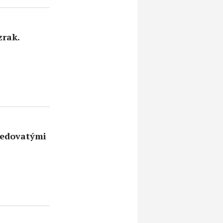
zrak.
 jedovatými