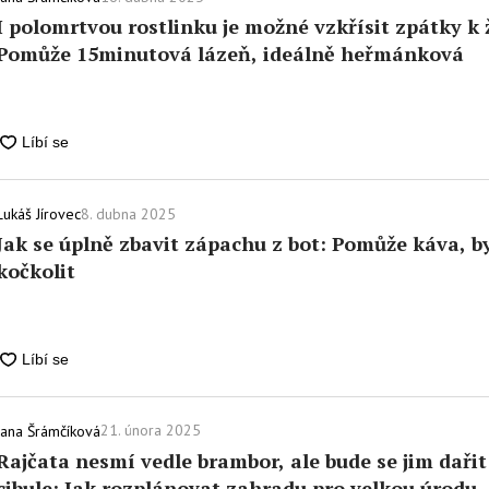
I polomrtvou rostlinku je možné vzkřísit zpátky k 
Pomůže 15minutová lázeň, ideálně heřmánková
8. dubna 2025
Lukáš Jírovec
Jak se úplně zbavit zápachu z bot: Pomůže káva, by
kočkolit
21. února 2025
Jana Šrámčíková
Rajčata nesmí vedle brambor, ale bude se jim daři
cibule: Jak rozplánovat zahradu pro velkou úrodu