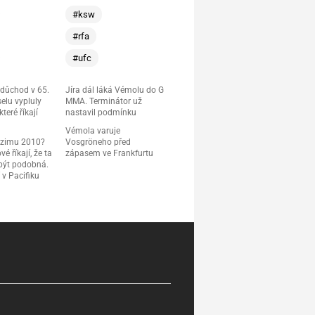
#ksw
#rfa
#ufc
 důchod v 65.
Jíra dál láká Vémolu do G
elu vypluly
MMA. Terminátor už
teré říkají
nastavil podmínku
Vémola varuje
 zimu 2010?
Vosgröneho před
é říkají, že ta
zápasem ve Frankfurtu
 být podobná.
 v Pacifiku