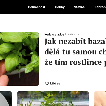
Domácnost
Hobby
Stavba
Zahrad
1. září 2025
Redakce adbz
Jak nezabít baza
dělá tu samou c
že tím rostlinc
je pravdou