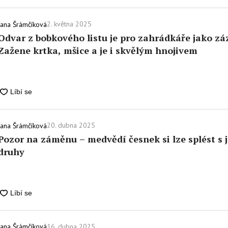
2. května 2025
Jana Šrámčíková
Odvar z bobkového listu je pro zahrádkáře jako zá
Zažene krtka, mšice a je i skvělým hnojivem
20. dubna 2025
Jana Šrámčíková
Pozor na záměnu – medvědí česnek si lze splést s
druhy
16. dubna 2025
Jana Šrámčíková