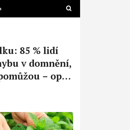
a
lku: 85 % lidí
hybu v domnění,
e pomůžou – opak