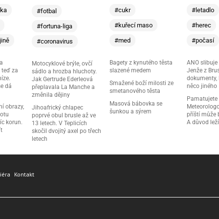
ika
#cukr
#letadlo
#fotbal
#kuřecí maso
#herec
#fortuna-liga
jině
#med
#počasí
#coronavirus
ma
Bagety z kynutého těsta
ANO slibuje
Motocyklové brýle, ovčí
 teď za
slazené medem
Jenže z Brus
sádlo a hrozba hluchoty.
níze.
dokumenty, k
Jak Gertrude Ederleová
Smažené boží milosti ze
se dá
něco jiného
přeplavala La Manche a
smetanového těsta
změnila dějiny
Pamatujete
Masová bábovka se
í obrazy,
Meteorologov
Jihoafrický chlapec
šunkou a sýrem
notu
příští může
poprvé obul brusle až ve
íc korun.
A důvod leží
13 letech. V Teplicích
t
skočil dvojitý axel po třech
letech
iéra
Kontakt