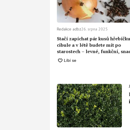
Redakce adbz
26. srpna 2025
Stačí zapíchat pár kusů hřebíčk
cibule a v létě budete mít po
starostech – levné, funkční, sn