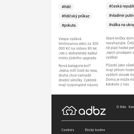
#česká republ
#řidič
#vladimir putin
#řidičský průkaz
#válka na ukra
#pokuta
Staré knížky do
Vespa vydává
nevyhazujte. Češi
limitovanou edici za 300
ně platí hezké pe
000 Kč na oslavu 80 let.
Jejich prodejem 
Jde o sběratelský kalkul
vydělat
místo jízdního upgradu
Působí jako všedn
Nová kategorie kol?
mají přitom hod
Jedna míří čistě do lesa,
vyšších stovek tis
druhá chce nahradit
Doma je může mí
dnešní silničky. Cyklisté
kdokoliv z nás
mají rozporuplné názory
O Nás
Kar
Cookies
Etický kodex