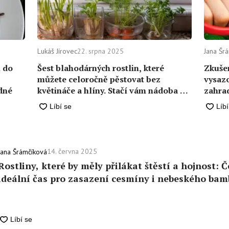
Lukáš Jírovec
22. srpna 2025
Jana Šr
u do
Šest blahodárných rostlin, které
Zkuše
můžete celoročně pěstovat bez
vysazo
adné
květináče a hlíny. Stačí vám nádoba s
zahra
vodou
14. června 2025
Jana Šrámčíková
Rostliny, které by měly přilákat štěstí a hojnost: Č
ideální čas pro zasazení cesmíny i nebeského ba