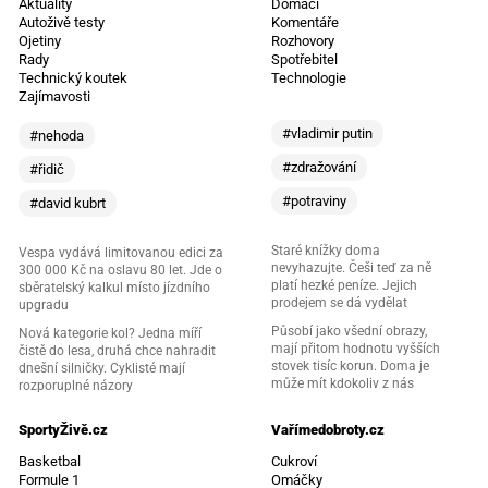
Aktuality
Domácí
Autoživě testy
Komentáře
Ojetiny
Rozhovory
Rady
Spotřebitel
Technický koutek
Technologie
Zajímavosti
#vladimir putin
#nehoda
#zdražování
#řidič
#potraviny
#david kubrt
Staré knížky doma
Vespa vydává limitovanou edici za
nevyhazujte. Češi teď za ně
300 000 Kč na oslavu 80 let. Jde o
platí hezké peníze. Jejich
sběratelský kalkul místo jízdního
prodejem se dá vydělat
upgradu
Působí jako všední obrazy,
Nová kategorie kol? Jedna míří
mají přitom hodnotu vyšších
čistě do lesa, druhá chce nahradit
stovek tisíc korun. Doma je
dnešní silničky. Cyklisté mají
může mít kdokoliv z nás
rozporuplné názory
SportyŽivě.cz
Vařímedobroty.cz
Basketbal
Cukroví
Formule 1
Omáčky