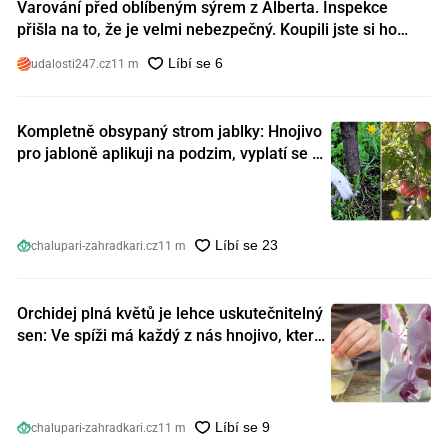
Varování před oblíbeným sýrem z Alberta. Inspekce
přišla na to, že je velmi nebezpečný. Koupili jste si ho
také?
udalosti247.cz
11 m
Kompletně obsypaný strom jablky: Hnojivo
pro jabloně aplikuji na podzim, vyplatí se s
ním nešetřit
chalupari-zahradkari.cz
11 m
Orchidej plná květů je lehce uskutečnitelný
sen: Ve spíži má každý z nás hnojivo, které
orchideje nakopnou jako nic předtím
chalupari-zahradkari.cz
11 m