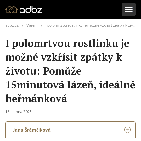
adbz.cz
Vaření
I polomrtvou rostlinku je možné vzkřísit zpátky k životu: Pomůže 15minutová lázeň, ideálně heřmánková
I polomrtvou rostlinku je
možné vzkřísit zpátky k
životu: Pomůže
15minutová lázeň, ideálně
heřmánková
16. dubna 2025
Jana Šrámčíková