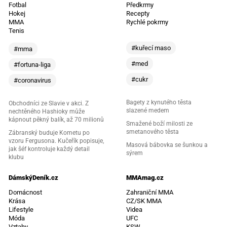
Fotbal
Předkrmy
Hokej
Recepty
MMA
Rychlé pokrmy
Tenis
#kuřecí maso
#mma
#med
#fortuna-liga
#cukr
#coronavirus
Bagety z kynutého těsta
Obchodníci ze Slavie v akci. Z
slazené medem
nechtěného Hashioky může
kápnout pěkný balík, až 70 milionů
Smažené boží milosti ze
smetanového těsta
Zábranský buduje Kometu po
vzoru Fergusona. Kučeřík popisuje,
Masová bábovka se šunkou a
jak šéf kontroluje každý detail
sýrem
klubu
DámskýDeník.cz
MMAmag.cz
Domácnost
Zahraniční MMA
Krása
CZ/SK MMA
Lifestyle
Videa
Móda
UFC
Vztahy
KSW