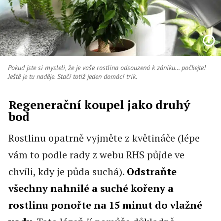
Pokud jste si mysleli, že je vaše rostlina odsouzená k zániku… počkejte!
Ještě je tu naděje. Stačí totiž jeden domácí trik.
Regenerační koupel jako druhý
bod
Rostlinu opatrně vyjměte z květináče (lépe
vám to podle rady z webu RHS půjde ve
chvíli, kdy je půda suchá).
Odstraňte
všechny nahnilé a suché kořeny a
rostlinu ponořte na 15 minut do vlažné