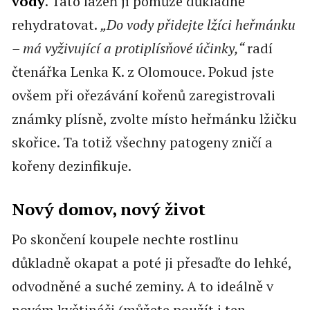
vody
. Tato lázeň jí pomůže důkladně
rehydratovat.
„Do vody přidejte lžíci heřmánku
– má vyživující a protiplísňové účinky,“
radí
čtenářka Lenka K. z Olomouce. Pokud jste
ovšem při ořezávání kořenů zaregistrovali
známky plísně, zvolte místo heřmánku lžičku
skořice. Ta totiž všechny patogeny zničí a
kořeny dezinfikuje.
Nový domov, nový život
Po skončení koupele nechte rostlinu
důkladně okapat a poté ji přesaďte do lehké,
odvodněné a suché zeminy. A to ideálně v
novém květináči (můžete použít i ten