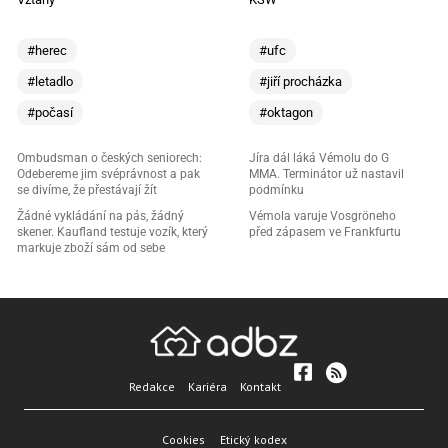
#herec
#ufc
#letadlo
#jiří procházka
#počasí
#oktagon
Ombudsman o českých seniorech:
Jíra dál láká Vémolu do G
Odebereme jim svéprávnost a pak
MMA. Terminátor už nastavil
se divíme, že přestávají žít
podmínku
Žádné vykládání na pás, žádný
Vémola varuje Vosgröneho
skener. Kaufland testuje vozík, který
před zápasem ve Frankfurtu
markuje zboží sám od sebe
Redakce
Kariéra
Kontakt
Cookies
Etický kodex