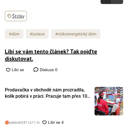
Štítky
#dům
#izolace
#nízkoenergetický dům
Líbí se vám tento článek? Tak pojďte
diskutovat.
Diskuze
0
Prodavačka v obchodě nám prozradila,
kolik pobírá v práci. Pracuje tam přes 10
let a tohle je její plat
udalosti247.cz
11 m