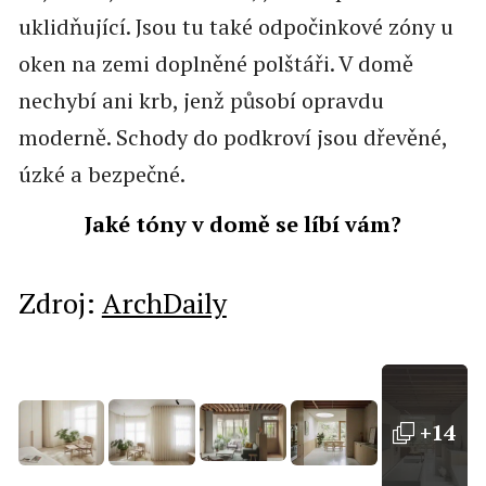
uklidňující. Jsou tu také odpočinkové zóny u
oken na zemi doplněné polštáři. V domě
nechybí ani krb, jenž působí opravdu
moderně. Schody do podkroví jsou dřevěné,
úzké a bezpečné.
Jaké tóny v domě se líbí vám?
Zdroj:
ArchDaily
+14