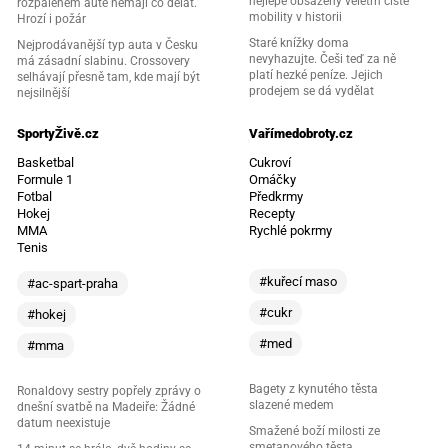
nejlépe obsazený veletrh čisté
rozpáleném autě nemají co dělat.
mobility v historii
Hrozí i požár
Staré knížky doma
Nejprodávanější typ auta v Česku
nevyhazujte. Češi teď za ně
má zásadní slabinu. Crossovery
platí hezké peníze. Jejich
selhávají přesně tam, kde mají být
prodejem se dá vydělat
nejsilnější
SportyŽivě.cz
Vařímedobroty.cz
Basketbal
Cukroví
Formule 1
Omáčky
Fotbal
Předkrmy
Hokej
Recepty
MMA
Rychlé pokrmy
Tenis
#kuřecí maso
#ac-spart-praha
#cukr
#hokej
#med
#mma
Bagety z kynutého těsta
Ronaldovy sestry popřely zprávy o
slazené medem
dnešní svatbě na Madeiře: Žádné
datum neexistuje
Smažené boží milosti ze
smetanového těsta