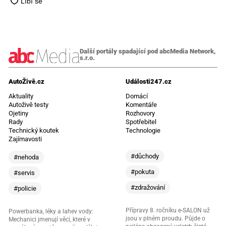
Další portály spadající pod abcMedia Network,
s.r.o.
AutoŽivě.cz
Události247.cz
Aktuality
Domácí
Autoživě testy
Komentáře
Ojetiny
Rozhovory
Rady
Spotřebitel
Technický koutek
Technologie
Zajímavosti
#důchody
#nehoda
#pokuta
#servis
#zdražování
#policie
Přípravy 8. ročníku e-SALON už
Powerbanka, léky a lahev vody:
jsou v plném proudu. Půjde o
Mechanici jmenují věci, které v