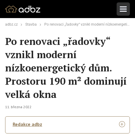
adbz.cz
Stavba
Po renovaci „řadovky“ vznikl moderní nízkoenergetický dům. Prostoru 190 m² dominují velká okna
Po renovaci „řadovky“
vznikl moderní
nízkoenergetický dům.
Prostoru 190 m² dominují
velká okna
11. března 2022
Redakce adbz