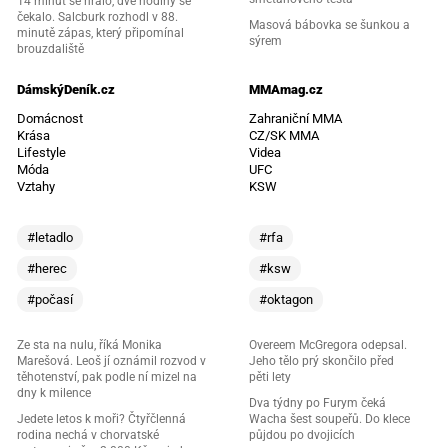
14 minut se hrálo, dvě hodiny se
čekalo. Salcburk rozhodl v 88.
Masová bábovka se šunkou a
minutě zápas, který připomínal
sýrem
brouzdaliště
DámskýDeník.cz
MMAmag.cz
Domácnost
Zahraniční MMA
Krása
CZ/SK MMA
Lifestyle
Videa
Móda
UFC
Vztahy
KSW
#letadlo
#rfa
#herec
#ksw
#počasí
#oktagon
Ze sta na nulu, říká Monika
Overeem McGregora odepsal.
Marešová. Leoš jí oznámil rozvod v
Jeho tělo prý skončilo před
těhotenství, pak podle ní mizel na
pěti lety
dny k milence
Dva týdny po Furym čeká
Jedete letos k moři? Čtyřčlenná
Wacha šest soupeřů. Do klece
rodina nechá v chorvatské
půjdou po dvojicích