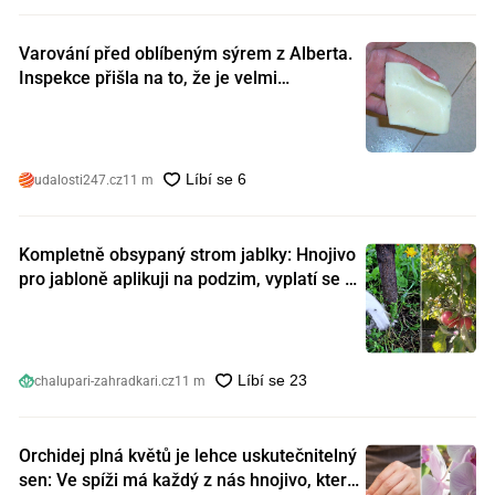
Varování před oblíbeným sýrem z Alberta.
Inspekce přišla na to, že je velmi
nebezpečný. Koupili jste si ho také?
udalosti247.cz
11 m
Kompletně obsypaný strom jablky: Hnojivo
pro jabloně aplikuji na podzim, vyplatí se s
ním nešetřit
chalupari-zahradkari.cz
11 m
Orchidej plná květů je lehce uskutečnitelný
sen: Ve spíži má každý z nás hnojivo, které