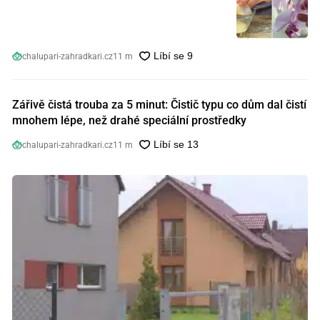
orchideje nakopnou jako nic předtím
chalupari-zahradkari.cz
11 m
Zářivě čistá trouba za 5 minut: Čistič typu co dům dal čistí
mnohem lépe, než drahé speciální prostředky
chalupari-zahradkari.cz
11 m