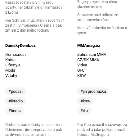
Bagety z kynutého těsta
Karabec roste v první hvězdu
slazené medem
Sparty. Tentokrát vyřídil kamarády
z Lyonu
Smažené boží milosti ze
smetanového těsta
Iver Schriver: muž, který v roce 1971
zastínil Simonsena i Olsena a pak
Masová bábovka se šunkou a
zmizel z dánského fotbalu
sýrem
DámskýDeník.cz
MMAmag.cz
Domácnost
Zahraniční MMA
Krása
CZ/SK MMA
Lifestyle
Videa
Móda
UFC
Vztahy
KSW
#počasí
#jiří procházka
#letadlo
#ksw
#herec
#rfa
Ombudsman o českých seniorech:
Cro Cop označil shazování za
Odebereme jim svéprávnost a pak
podvod a jako příklad použil
se divíme, že přestávají žít
Conora McGregora