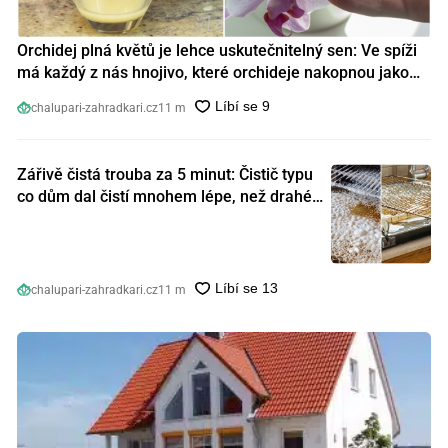
Orchidej plná květů je lehce uskutečnitelný sen: Ve spíži
má každý z nás hnojivo, které orchideje nakopnou jako
nic předtím
chalupari-zahradkari.cz
11 m
Zářivě čistá trouba za 5 minut: Čistič typu
co dům dal čistí mnohem lépe, než drahé
speciální prostředky
chalupari-zahradkari.cz
11 m