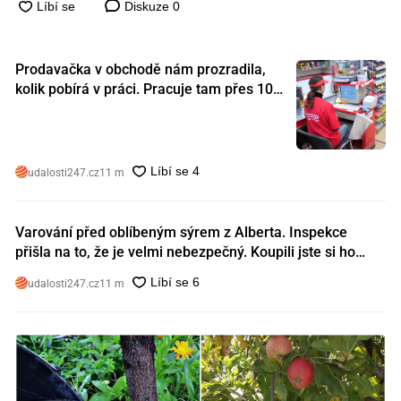
Diskuze
0
Prodavačka v obchodě nám prozradila,
kolik pobírá v práci. Pracuje tam přes 10
let a tohle je její plat
udalosti247.cz
11 m
Varování před oblíbeným sýrem z Alberta. Inspekce
přišla na to, že je velmi nebezpečný. Koupili jste si ho
také?
udalosti247.cz
11 m