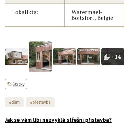
Lokalikta:
Watermael-
Boitsfort, Belgie
+14
Štítky
#dům
#přestavba
Jak se vám líbí nezvyklá střešní přístavba?