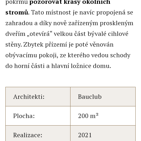
pokrmů
pozorovat krásy okolních
stromů
. Tato místnost je navíc propojená se
zahradou a díky nově zařízeným proskleným
dveřím „otevírá“ velkou část bývalé cihlové
stěny. Zbytek přízemí je poté věnován
obývacímu pokoji, ze kterého vedou schody
do horní části a hlavní ložnice domu.
Architekti:
Bauclub
Plocha:
200 m²
Realizace:
2021