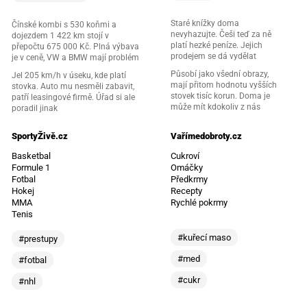
Staré knížky doma
Čínské kombi s 530 koňmi a
nevyhazujte. Češi teď za ně
dojezdem 1 422 km stojí v
platí hezké peníze. Jejich
přepočtu 675 000 Kč. Plná výbava
prodejem se dá vydělat
je v ceně, VW a BMW mají problém
Působí jako všední obrazy,
Jel 205 km/h v úseku, kde platí
mají přitom hodnotu vyšších
stovka. Auto mu nesměli zabavit,
stovek tisíc korun. Doma je
patří leasingové firmě. Úřad si ale
může mít kdokoliv z nás
poradil jinak
SportyŽivě.cz
Vařímedobroty.cz
Basketbal
Cukroví
Formule 1
Omáčky
Fotbal
Předkrmy
Hokej
Recepty
MMA
Rychlé pokrmy
Tenis
#kuřecí maso
#prestupy
#med
#fotbal
#cukr
#nhl