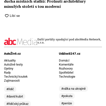
ducha místních statků: Prolnutí architektury
minulých století s tou moderní
Další portály spadající pod abcMedia Network,
s.r.o.
AutoŽivě.cz
Události247.cz
Aktuality
Domácí
Autoživě testy
Komentáře
Ojetiny
Rozhovory
Rady
Spotřebitel
Technický koutek
Technologie
Zajímavosti
#válka na ukrajině
#řidič
#pokuta
#david kubrt
#peníze
#řidičský průkaz