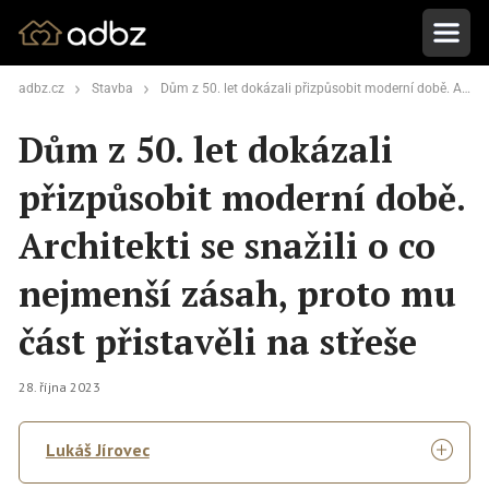
adbz.cz
Stavba
Dům z 50. let dokázali přizpůsobit moderní době. Architekti se snažili o co nejmenší zásah, proto mu část přistavěli na střeše
Dům z 50. let dokázali
přizpůsobit moderní době.
Architekti se snažili o co
nejmenší zásah, proto mu
část přistavěli na střeše
28. října 2023
Lukáš Jírovec