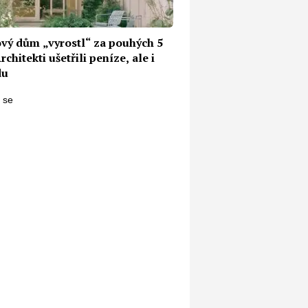
vý dům „vyrostl“ za pouhých 5
rchitekti ušetřili peníze, ale i
du