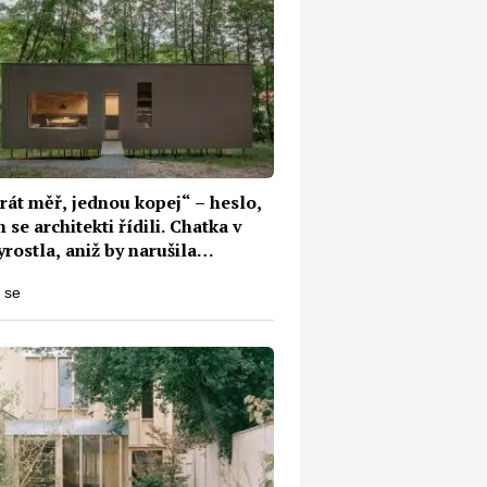
át měř, jednou kopej“ –⁠ heslo,
 se architekti řídili. Chatka v
yrostla, aniž by narušila
turu kořenů