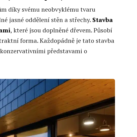
 dům díky svému neobvyklému tvaru
né jasné oddělení stěn a střechy.
Stavba
kami
, které jsou doplněné dřevem. Působí
straktní forma. Každopádně je tato stavba
 konzervativními představami o