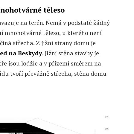
mnohotvárné těleso
vazuje na terén. Nemá v podstatě žádný
tní mnohotvárné těleso, u kterého není
číná střecha. Z jižní strany domu je
ed na Beskydy
. Jižní stěna stavby je
tře jsou lodžie a v přízemí směrem na
sádu tvoří převážně střecha, stěna domu