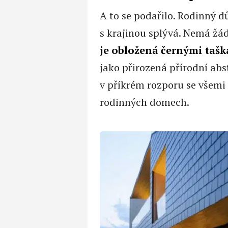
A to se podařilo. Rodinný
s krajinou splývá. Nemá žád
je obložená černými taš
jako přirozená přírodní ab
v příkrém rozporu se všemi
rodinných domech.