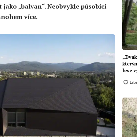
t jako „balvan“. Neobvykle působící
mnohem více.
„Dvakr
kterým
lese v
struk