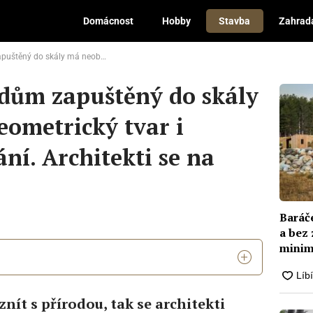
Domácnost
Hobby
Stavba
Zahrad
etrický tvar i vnitřní uspořádání. Architekti se na něm vyřádili
dům zapuštěný do skály
ometrický tvar i
ní. Architekti se na
Baráč
a bez
minim
ít s přírodou, tak se architekti