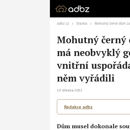
adbz.cz
Stavba
Mohutný černý dům zapuštěný do skály má neobvyklý geom
Mohutný černý 
má neobvyklý ge
vnitřní uspořádá
něm vyřádili
13. března 2022
Redakce adbz
Dům musel dokonale souzn