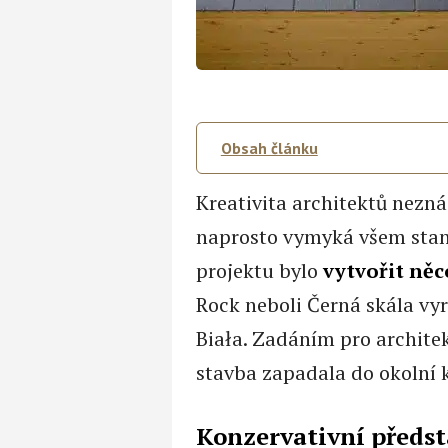
Obsah článku
Kreativita architektů nezná 
naprosto vymyká všem stan
projektu bylo
vytvořit něc
Rock neboli Černá skála vyr
Biała. Zadáním pro archite
stavba zapadala do okolní k
Konzervativní předs