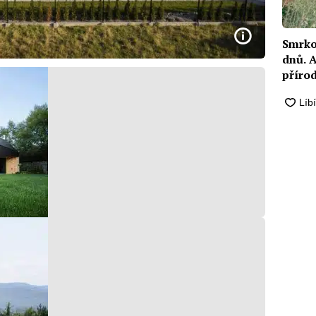
Smrko
dnů. A
příro