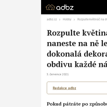
adbz.cz
Hobby
Rozpulte květináč na dvě části a naneste na ně lepidlo.
Rozpulte květiná
naneste na ně l
dokonalá dekora
obdivu každé n
5. července 2021
Redakce adbz
Pokud pátráte po způsobu