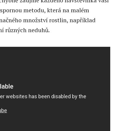
ochybně zaujme každého návštěvníka vaší
 úspornou metodu, která na malém
načného množství rostlin, například
ení různých neduhů.