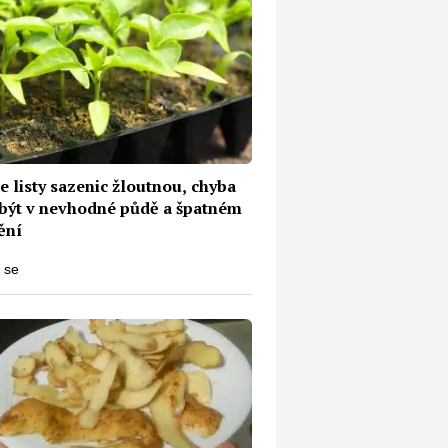
že listy sazenic žloutnou, chyba
být v nevhodné půdě a špatném
ění