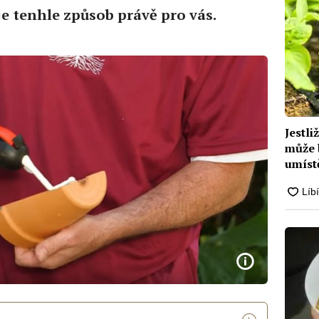
je tenhle způsob právě pro vás.
Jestli
může 
umíst