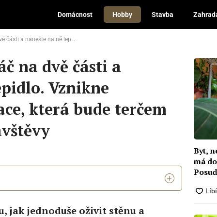
Domácnost
Hobby
Stavba
Zahrad
 Vznikne dokonalá dekorace, která bude terčem obdivu každé návštěvy
č na dvě části a
epidlo. Vznikne
ce, která bude terčem
ávštěvy
Byt, 
má do
Posuďt
, jak jednoduše oživit stěnu a