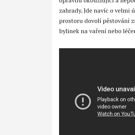
opravdu okouzlující a nep
zahrady. Jde navíc o velmi
prostoru dovolí pěstování z
bylinek na vaření nebo léč