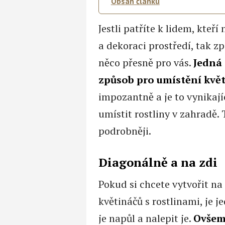
Obsah článku
Jestli patříte k lidem, kteř
a dekoraci prostředí, tak z
něco přesně pro vás.
Jedná 
způsob pro umístění kvě
impozantně a je to vynikají
umístit rostliny v zahradě.
podrobněji.
Diagonálně a na zdi
Pokud si chcete vytvořit n
květináčů s rostlinami, je 
je napůl a nalepit je.
Ovšem 