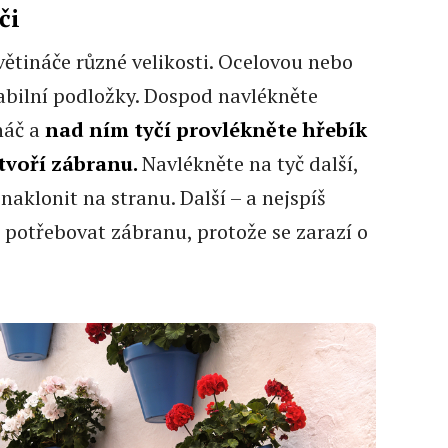
či
květináče různé velikosti. Ocelovou nebo
tabilní podložky. Dospod navlékněte
náč a
nad ním tyčí provlékněte hřebík
ytvoří zábranu.
Navlékněte na tyč další,
naklonit na stranu. Další – a nejspíš
potřebovat zábranu, protože se zarazí o