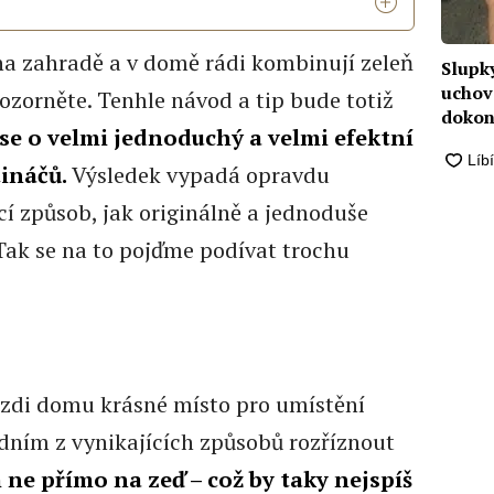
í na zahradě a v domě rádi kombinují zeleň
Slupk
uchov
pozorněte. Tenhle návod a tip bude totiž
dokon
se o velmi jednoduchý a velmi efektní
hnoji
tináčů.
Výsledek vypadá opravdu
cí způsob, jak originálně a jednoduše
 Tak se na to pojďme podívat trochu
a zdi domu krásné místo pro umístění
jedním z vynikajících způsobů rozříznout
ne přímo na zeď – což by taky nejspíš