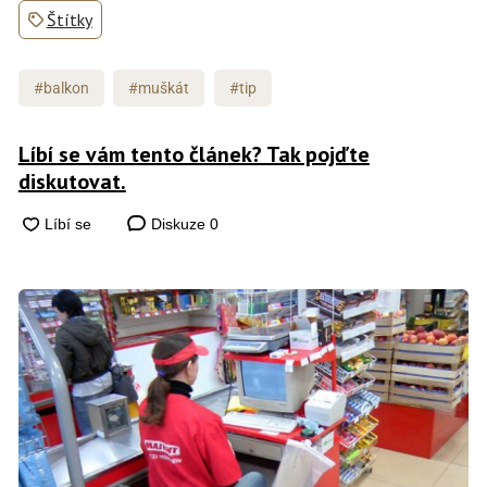
Štítky
#balkon
#muškát
#tip
Líbí se vám tento článek? Tak pojďte
diskutovat.
Diskuze
0