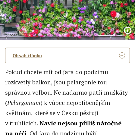
Obsah článku
Pokud chcete mít od jara do podzimu
rozkvetlý balkon, jsou pelargonie tou
správnou volbou. Ne nadarmo patří muškáty
(
Pelargonium
) k vůbec nejoblíbenějším
květinám, které se v Česku pěstují
v truhlících.
Navíc nejsou příliš náročné
na péči
. Od jara do podzimu hýří