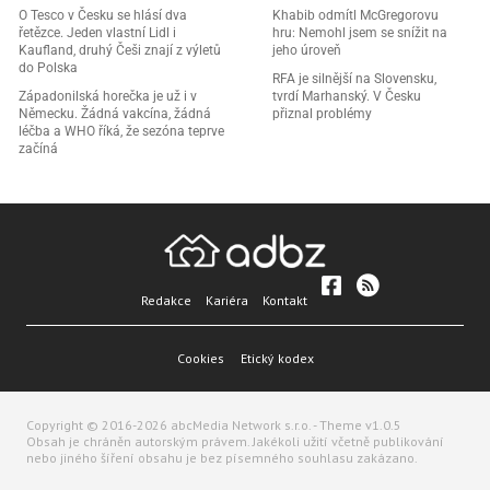
O Tesco v Česku se hlásí dva
Khabib odmítl McGregorovu
řetězce. Jeden vlastní Lidl i
hru: Nemohl jsem se snížit na
Kaufland, druhý Češi znají z výletů
jeho úroveň
do Polska
RFA je silnější na Slovensku,
Západonilská horečka je už i v
tvrdí Marhanský. V Česku
Německu. Žádná vakcína, žádná
přiznal problémy
léčba a WHO říká, že sezóna teprve
začíná
Redakce
Kariéra
Kontakt
Cookies
Etický kodex
Copyright © 2016-2026 abcMedia Network s.r.o. - Theme v1.0.5
Obsah je chráněn autorským právem. Jakékoli užití včetně publikování
nebo jiného šíření obsahu je bez písemného souhlasu zakázano.