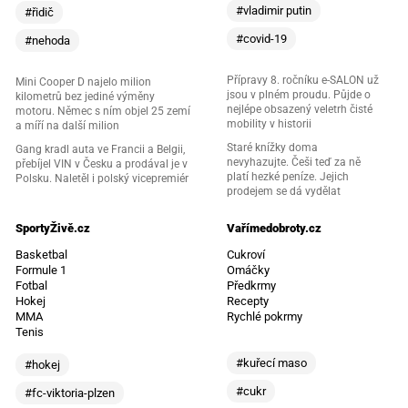
#vladimir putin
#řidič
#covid-19
#nehoda
Přípravy 8. ročníku e-SALON už
Mini Cooper D najelo milion
jsou v plném proudu. Půjde o
kilometrů bez jediné výměny
nejlépe obsazený veletrh čisté
motoru. Němec s ním objel 25 zemí
mobility v historii
a míří na další milion
Staré knížky doma
Gang kradl auta ve Francii a Belgii,
nevyhazujte. Češi teď za ně
přebíjel VIN v Česku a prodával je v
platí hezké peníze. Jejich
Polsku. Naletěl i polský vicepremiér
prodejem se dá vydělat
SportyŽivě.cz
Vařímedobroty.cz
Basketbal
Cukroví
Formule 1
Omáčky
Fotbal
Předkrmy
Hokej
Recepty
MMA
Rychlé pokrmy
Tenis
#kuřecí maso
#hokej
#cukr
#fc-viktoria-plzen