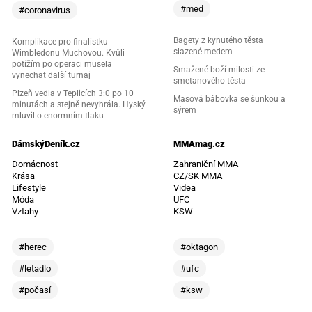
#med
#coronavirus
Bagety z kynutého těsta
Komplikace pro finalistku
slazené medem
Wimbledonu Muchovou. Kvůli
potížím po operaci musela
Smažené boží milosti ze
vynechat další turnaj
smetanového těsta
Plzeň vedla v Teplicích 3:0 po 10
Masová bábovka se šunkou a
minutách a stejně nevyhrála. Hyský
sýrem
mluvil o enormním tlaku
DámskýDeník.cz
MMAmag.cz
Domácnost
Zahraniční MMA
Krása
CZ/SK MMA
Lifestyle
Videa
Móda
UFC
Vztahy
KSW
#herec
#oktagon
#letadlo
#ufc
#počasí
#ksw