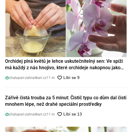
Orchidej plná květů je lehce uskutečnitelný sen: Ve spíži
má každý z nás hnojivo, které orchideje nakopnou jako
nic předtím
chalupari-zahradkari.cz
11 m
Zářivě čistá trouba za 5 minut: Čistič typu co dům dal čistí
mnohem lépe, než drahé speciální prostředky
chalupari-zahradkari.cz
11 m