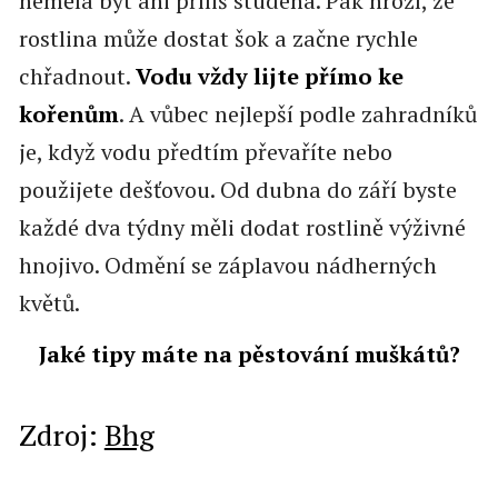
neměla být ani příliš studená. Pak hrozí, že
rostlina může dostat šok a začne rychle
chřadnout.
Vodu vždy lijte přímo ke
kořenům
. A vůbec nejlepší podle zahradníků
je, když vodu předtím převaříte nebo
použijete dešťovou. Od dubna do září byste
každé dva týdny měli dodat rostlině výživné
hnojivo. Odmění se záplavou nádherných
květů.
Jaké tipy máte na pěstování muškátů?
Zdroj:
Bhg