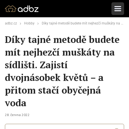
adbz.cz
Hobby
Díky tajné metodě budete mít nejhezčí muškáty na sídlišti. Zajistí dvojnásobek květů – a přitom stačí obyčejná voda
Díky tajné metodě budete
mít nejhezčí muškáty na
sídlišti. Zajistí
dvojnásobek květů – a
přitom stačí obyčejná
voda
28. června 2022