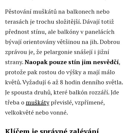
Pěstování muškátů na balkonech nebo
terasách je trochu složitější. Dávají totiž
přednost stínu, ale balkóny v panelácích
bývají orientovány většinou na jih. Dobrou
zprávou je, že pelargonie snášejí i jižní
strany.
Naopak pouze stín jim nesvědčí
,
protože pak rostou do výšky a mají málo
květů. Vyžadují 6 až 8 hodin denního světla.
Je spousta druhů, které balkón rozzáří. Jde
třeba o
muškáty
převislé, vzpřímené,
velkokvěté nebo vonné.
Klíčem je správné zalévání