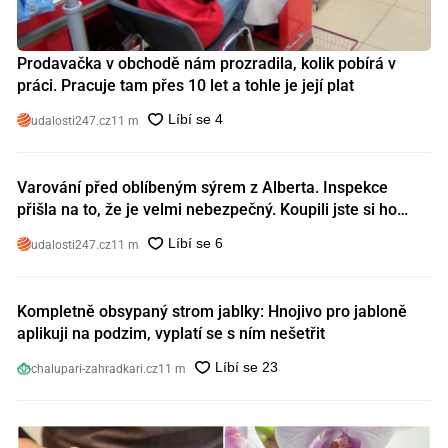
Prodavačka v obchodě nám prozradila, kolik pobírá v
práci. Pracuje tam přes 10 let a tohle je její plat
udalosti247.cz
11 m
Varování před oblíbeným sýrem z Alberta. Inspekce
přišla na to, že je velmi nebezpečný. Koupili jste si ho
také?
udalosti247.cz
11 m
Kompletně obsypaný strom jablky: Hnojivo pro jabloně
aplikuji na podzim, vyplatí se s ním nešetřit
chalupari-zahradkari.cz
11 m