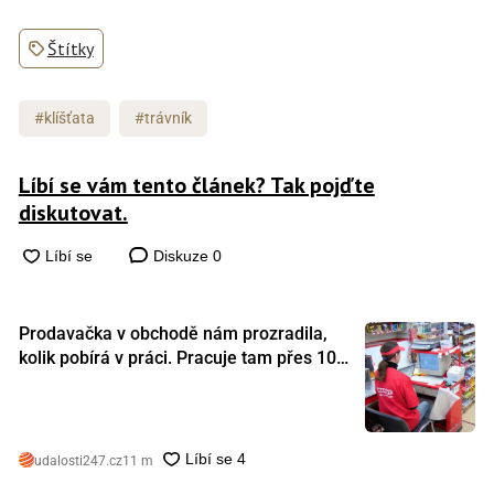
Štítky
#klíšťata
#trávník
Líbí se vám tento článek? Tak pojďte
diskutovat.
Diskuze
0
Prodavačka v obchodě nám prozradila,
kolik pobírá v práci. Pracuje tam přes 10
let a tohle je její plat
udalosti247.cz
11 m