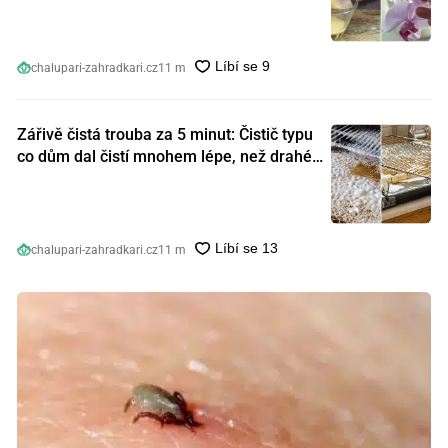
chalupari-zahradkari.cz
11 m
Zářivě čistá trouba za 5 minut: Čistič typu
co dům dal čistí mnohem lépe, než drahé
speciální prostředky
chalupari-zahradkari.cz
11 m