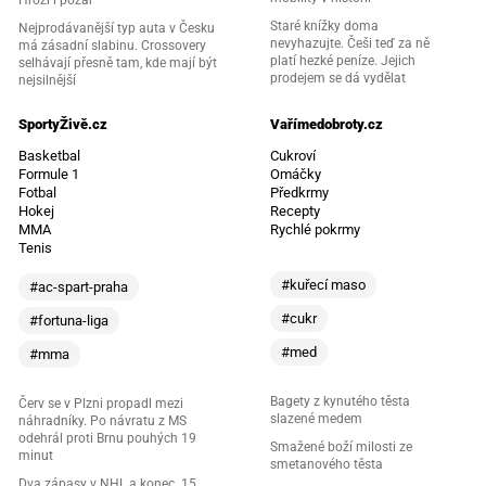
Staré knížky doma
Nejprodávanější typ auta v Česku
nevyhazujte. Češi teď za ně
má zásadní slabinu. Crossovery
platí hezké peníze. Jejich
selhávají přesně tam, kde mají být
prodejem se dá vydělat
nejsilnější
SportyŽivě.cz
Vařímedobroty.cz
Basketbal
Cukroví
Formule 1
Omáčky
Fotbal
Předkrmy
Hokej
Recepty
MMA
Rychlé pokrmy
Tenis
#kuřecí maso
#ac-spart-praha
#cukr
#fortuna-liga
#med
#mma
Bagety z kynutého těsta
Červ se v Plzni propadl mezi
slazené medem
náhradníky. Po návratu z MS
odehrál proti Brnu pouhých 19
Smažené boží milosti ze
minut
smetanového těsta
Dva zápasy v NHL a konec. 15