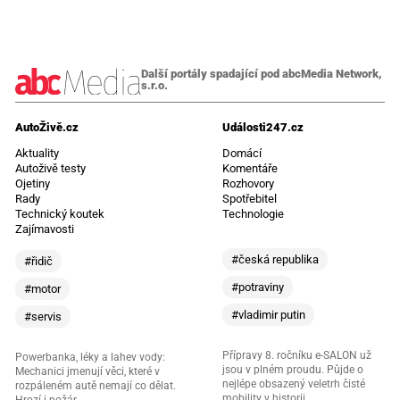
Další portály spadající pod abcMedia Network,
s.r.o.
AutoŽivě.cz
Události247.cz
Aktuality
Domácí
Autoživě testy
Komentáře
Ojetiny
Rozhovory
Rady
Spotřebitel
Technický koutek
Technologie
Zajímavosti
#česká republika
#řidič
#potraviny
#motor
#vladimir putin
#servis
Přípravy 8. ročníku e-SALON už
Powerbanka, léky a lahev vody:
jsou v plném proudu. Půjde o
Mechanici jmenují věci, které v
nejlépe obsazený veletrh čisté
rozpáleném autě nemají co dělat.
mobility v historii
Hrozí i požár