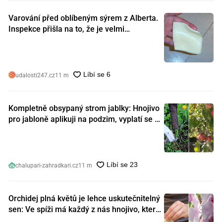
Varování před oblíbeným sýrem z Alberta.
Inspekce přišla na to, že je velmi
nebezpečný. Koupili jste si ho také?
udalosti247.cz
11 m
Kompletně obsypaný strom jablky: Hnojivo
pro jabloně aplikuji na podzim, vyplatí se s
ním nešetřit
chalupari-zahradkari.cz
11 m
Orchidej plná květů je lehce uskutečnitelný
sen: Ve spíži má každý z nás hnojivo, které
orchideje nakopnou jako nic předtím