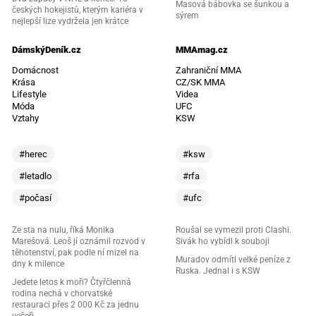
Masová bábovka se šunkou a
českých hokejistů, kterým kariéra v
sýrem
nejlepší lize vydržela jen krátce
DámskýDeník.cz
MMAmag.cz
Domácnost
Zahraniční MMA
Krása
CZ/SK MMA
Lifestyle
Videa
Móda
UFC
Vztahy
KSW
#herec
#ksw
#letadlo
#rfa
#počasí
#ufc
Ze sta na nulu, říká Monika
Roušal se vymezil proti Clashi.
Marešová. Leoš jí oznámil rozvod v
Sivák ho vybídl k souboji
těhotenství, pak podle ní mizel na
Muradov odmítl velké peníze z
dny k milence
Ruska. Jednal i s KSW
Jedete letos k moři? Čtyřčlenná
rodina nechá v chorvatské
restauraci přes 2 000 Kč za jednu
večeři