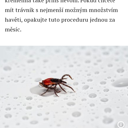
křemelina také příliš nevoní. Pokud chcete
mít trávník s nejmenší možným množstvím
havěti, opakujte tuto proceduru jednou za
měsíc.