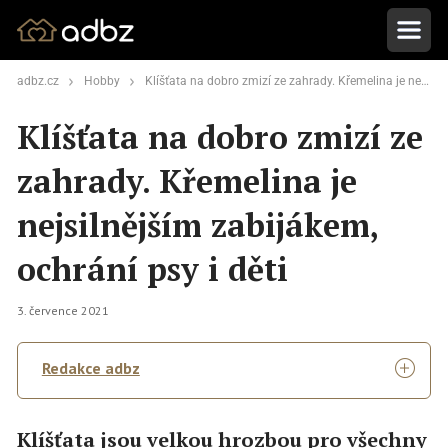
adbz.cz
Hobby
Klíšťata na dobro zmizí ze zahrady. Křemelina je nejsilnějším zabijákem, ochrání psy i děti
Klíšťata na dobro zmizí ze
zahrady. Křemelina je
nejsilnějším zabijákem,
ochrání psy i děti
3. července 2021
Redakce adbz
Klíšťata jsou velkou hrozbou pro všechny