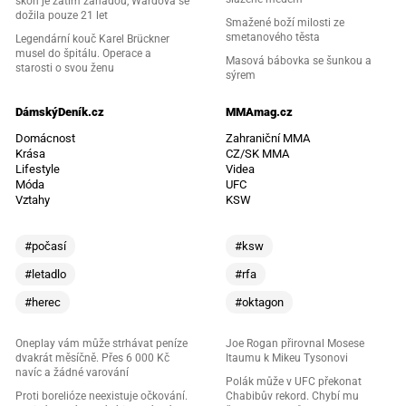
skon je zatím záhadou, Wardová se
dožila pouze 21 let
Smažené boží milosti ze
smetanového těsta
Legendární kouč Karel Brückner
musel do špitálu. Operace a
Masová bábovka se šunkou a
starosti o svou ženu
sýrem
DámskýDeník.cz
MMAmag.cz
Domácnost
Zahraniční MMA
Krása
CZ/SK MMA
Lifestyle
Videa
Móda
UFC
Vztahy
KSW
#počasí
#ksw
#letadlo
#rfa
#herec
#oktagon
Oneplay vám může strhávat peníze
Joe Rogan přirovnal Mosese
dvakrát měsíčně. Přes 6 000 Kč
Itaumu k Mikeu Tysonovi
navíc a žádné varování
Polák může v UFC překonat
Proti borelióze neexistuje očkování.
Chabibův rekord. Chybí mu