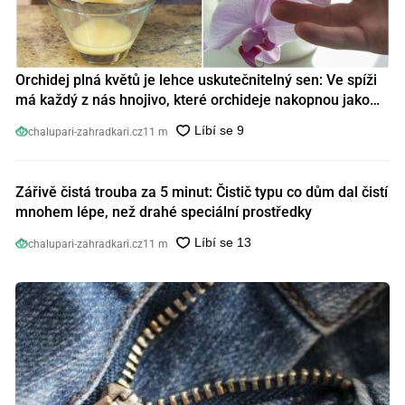
Orchidej plná květů je lehce uskutečnitelný sen: Ve spíži
má každý z nás hnojivo, které orchideje nakopnou jako
nic předtím
chalupari-zahradkari.cz
11 m
Zářivě čistá trouba za 5 minut: Čistič typu co dům dal čistí
mnohem lépe, než drahé speciální prostředky
chalupari-zahradkari.cz
11 m