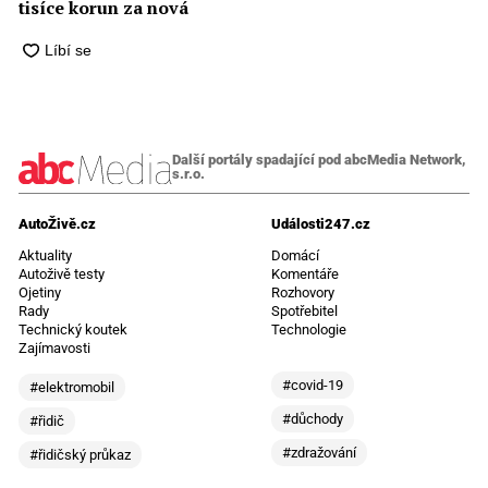
tisíce korun za nová
Další portály spadající pod abcMedia Network,
s.r.o.
AutoŽivě.cz
Události247.cz
Aktuality
Domácí
Autoživě testy
Komentáře
Ojetiny
Rozhovory
Rady
Spotřebitel
Technický koutek
Technologie
Zajímavosti
#covid-19
#elektromobil
#důchody
#řidič
#zdražování
#řidičský průkaz