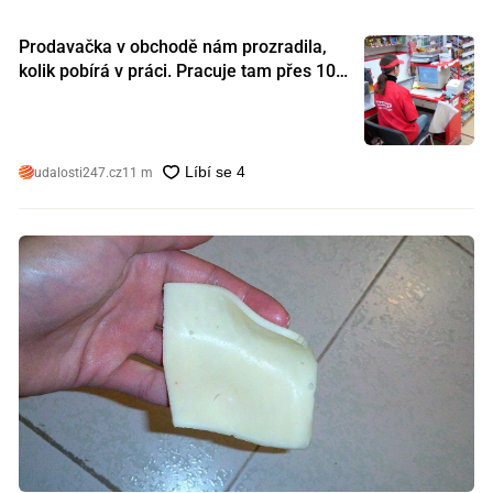
Prodavačka v obchodě nám prozradila,
kolik pobírá v práci. Pracuje tam přes 10
let a tohle je její plat
udalosti247.cz
11 m