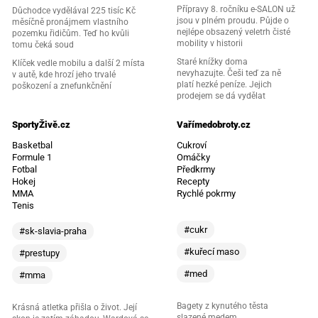
Přípravy 8. ročníku e-SALON už
Důchodce vydělával 225 tisíc Kč
jsou v plném proudu. Půjde o
měsíčně pronájmem vlastního
nejlépe obsazený veletrh čisté
pozemku řidičům. Teď ho kvůli
mobility v historii
tomu čeká soud
Staré knížky doma
Klíček vedle mobilu a další 2 místa
nevyhazujte. Češi teď za ně
v autě, kde hrozí jeho trvalé
platí hezké peníze. Jejich
poškození a znefunkčnění
prodejem se dá vydělat
SportyŽivě.cz
Vařímedobroty.cz
Basketbal
Cukroví
Formule 1
Omáčky
Fotbal
Předkrmy
Hokej
Recepty
MMA
Rychlé pokrmy
Tenis
#cukr
#sk-slavia-praha
#kuřecí maso
#prestupy
#med
#mma
Bagety z kynutého těsta
Krásná atletka přišla o život. Její
slazené medem