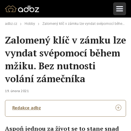
adbz.cz
Hobby
Zalomený klíč v zámku lze vyndat svépomocí během mžiku. Bez nutnosti volání zámečníka
Zalomený klíč v zámku lze
vyndat svépomocí během
mžiku. Bez nutnosti
volání zámečníka
19. února 2021
Redakce adbz
Aspoň jednou za život se to stane snad