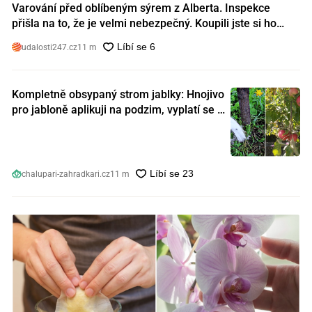
Varování před oblíbeným sýrem z Alberta. Inspekce
přišla na to, že je velmi nebezpečný. Koupili jste si ho
také?
udalosti247.cz
11 m
Kompletně obsypaný strom jablky: Hnojivo
pro jabloně aplikuji na podzim, vyplatí se s
ním nešetřit
chalupari-zahradkari.cz
11 m