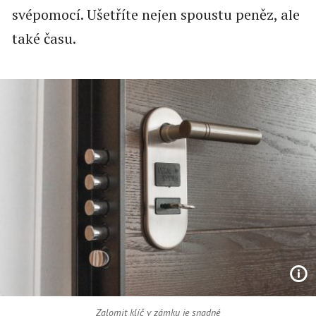
svépomocí. Ušetříte nejen spoustu peněz, ale
také času.
Zalomit klíč v zámku je snadné