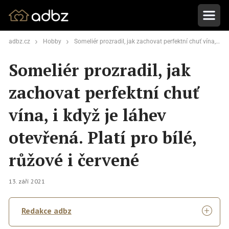
adbz.cz
Hobby
Someliér prozradil, jak zachovat perfektní chuť vína, i když je láhev otevřená. Platí pro bílé, růžové i červené
Someliér prozradil, jak
zachovat perfektní chuť
vína, i když je láhev
otevřená. Platí pro bílé,
růžové i červené
13. září 2021
Redakce adbz