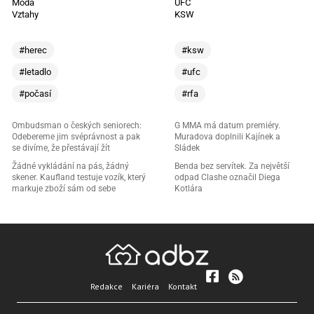
Móda
UFC
Vztahy
KSW
#herec
#ksw
#letadlo
#ufc
#počasí
#rfa
Ombudsman o českých seniorech:
G MMA má datum premiéry.
Odebereme jim svéprávnost a pak
Muradova doplnili Kajínek a
se divíme, že přestávají žít
Sládek
Žádné vykládání na pás, žádný
Benda bez servítek. Za největší
skener. Kaufland testuje vozík, který
odpad Clashe označil Diega
markuje zboží sám od sebe
Kotlára
Redakce
Kariéra
Kontakt