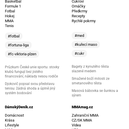
Basketbal
Cukroví
Formule 1
Omáčky
Fotbal
Předkrmy
Hokej
Recepty
MMA
Rychlé pokrmy
Tenis
#med
#fotbal
#kuřecí maso
#fortuna-liga
#cukr
#fc-viktoria-plzen
Bagety z kynutého těsta
Průzkum České unie sportu: stovky
slazené medem
klubů fungují bez jistého
financování, náklady nesou rodiče
Smažené boží milosti ze
smetanového těsta
Djokovič popsal svou představu
tenisu: žádná shoda a úplně jiný
Masová bábovka se šunkou a
systém bodování
sýrem
DámskýDeník.cz
MMAmag.cz
Domácnost
Zahraniční MMA
Krása
CZ/SK MMA
Lifestyle
Videa