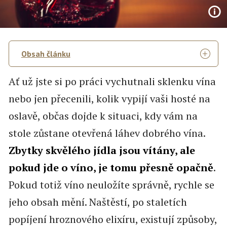
Obsah článku
Ať už jste si po práci vychutnali sklenku vína
nebo jen přecenili, kolik vypijí vaši hosté na
oslavě, občas dojde k situaci, kdy vám na
stole zůstane otevřená láhev dobrého vína.
Zbytky skvělého jídla jsou vítány, ale
pokud jde o víno, je tomu přesně opačně
.
Pokud totiž víno neuložíte správně, rychle se
jeho obsah mění. Naštěstí, po staletích
popíjení hroznového elixíru, existují způsoby,