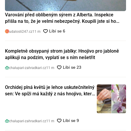
Varování před oblíbeným sýrem z Alberta. Inspekce
přišla na to, že je velmi nebezpečný. Koupili jste si ho
také?
udalosti247.cz
11 m
Kompletně obsypaný strom jablky: Hnojivo pro jabloně
aplikuji na podzim, vyplatí se s ním nešetřit
chalupari-zahradkari.cz
11 m
Orchidej plná květů je lehce uskutečnitelný
sen: Ve spíži má každý z nás hnojivo, které
orchideje nakopnou jako nic předtím
chalupari-zahradkari.cz
11 m