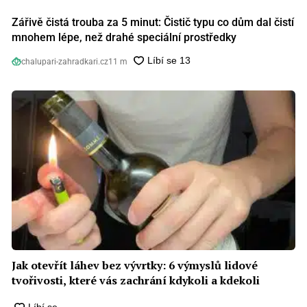
Zářivě čistá trouba za 5 minut: Čistič typu co dům dal čistí
mnohem lépe, než drahé speciální prostředky
chalupari-zahradkari.cz
11 m
Jak otevřít láhev bez vývrtky: 6 výmyslů lidové
tvořivosti, které vás zachrání kdykoli a kdekoli