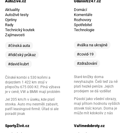
AutoŽivě.cz
Události247.cz
Aktuality
Domácí
Autoživě testy
Komentáře
Ojetiny
Rozhovory
Rady
Spotřebitel
Technický koutek
Technologie
Zajímavosti
#válka na ukrajině
#čínská auta
#covid-19
#řidičský průkaz
#zdražování
#david kubrt
Staré knížky doma
Čínské kombi s 530 koňmi a
nevyhazujte. Češi teď za ně
dojezdem 1 422 km stojí v
platí hezké peníze. Jejich
přepočtu 675 000 Kč. Plná výbava
prodejem se dá vydělat
je v ceně, VW a BMW mají problém
Působí jako všední obrazy,
Jel 205 km/h v úseku, kde platí
mají přitom hodnotu vyšších
stovka. Auto mu nesměli zabavit,
stovek tisíc korun. Doma je
patří leasingové firmě. Úřad si ale
může mít kdokoliv z nás
poradil jinak
SportyŽivě.cz
Vařímedobroty.cz