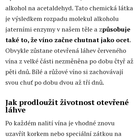
alkohol na acetaldehyd. Tato chemická látka
je výsledkem rozpadu molekul alkoholu
jaterními enzymy v našem těle a z
působuje
také to, že víno začne chutnat jako ocet
.
Obvykle zůstane otevřená láhev červeného
vína z velké části nezměněna po dobu čtyř až
pěti dnů. Bílé a růžové víno si zachovávají
svou chuť po dobu dvou až tří dnů.
Jak prodloužit životnost otevřené
láhve
Po každém nalití vína je vhodné znovu
uzavřít korkem nebo speciální zátkou na