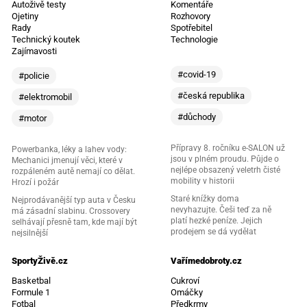
Autoživě testy
Komentáře
Ojetiny
Rozhovory
Rady
Spotřebitel
Technický koutek
Technologie
Zajímavosti
#covid-19
#policie
#česká republika
#elektromobil
#důchody
#motor
Přípravy 8. ročníku e-SALON už
Powerbanka, léky a lahev vody:
jsou v plném proudu. Půjde o
Mechanici jmenují věci, které v
nejlépe obsazený veletrh čisté
rozpáleném autě nemají co dělat.
mobility v historii
Hrozí i požár
Staré knížky doma
Nejprodávanější typ auta v Česku
nevyhazujte. Češi teď za ně
má zásadní slabinu. Crossovery
platí hezké peníze. Jejich
selhávají přesně tam, kde mají být
prodejem se dá vydělat
nejsilnější
SportyŽivě.cz
Vařímedobroty.cz
Basketbal
Cukroví
Formule 1
Omáčky
Fotbal
Předkrmy