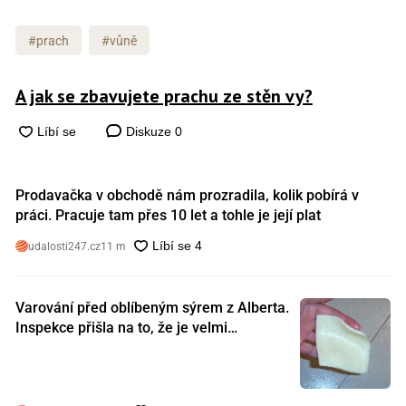
#prach
#vůně
A jak se zbavujete prachu ze stěn vy?
Diskuze
0
Prodavačka v obchodě nám prozradila, kolik pobírá v
práci. Pracuje tam přes 10 let a tohle je její plat
udalosti247.cz
11 m
Varování před oblíbeným sýrem z Alberta.
Inspekce přišla na to, že je velmi
nebezpečný. Koupili jste si ho také?