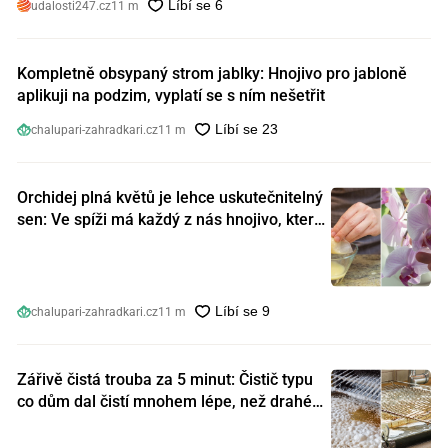
udalosti247.cz
11 m
Kompletně obsypaný strom jablky: Hnojivo pro jabloně
aplikuji na podzim, vyplatí se s ním nešetřit
chalupari-zahradkari.cz
11 m
Orchidej plná květů je lehce uskutečnitelný
sen: Ve spíži má každý z nás hnojivo, které
orchideje nakopnou jako nic předtím
chalupari-zahradkari.cz
11 m
Zářivě čistá trouba za 5 minut: Čistič typu
co dům dal čistí mnohem lépe, než drahé
speciální prostředky