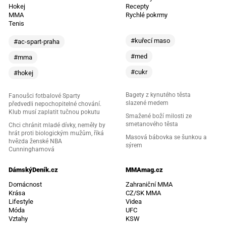
Hokej
Recepty
MMA
Rychlé pokrmy
Tenis
#kuřecí maso
#ac-spart-praha
#med
#mma
#cukr
#hokej
Bagety z kynutého těsta
Fanoušci fotbalové Sparty
slazené medem
předvedli nepochopitelné chování.
Klub musí zaplatit tučnou pokutu
Smažené boží milosti ze
smetanového těsta
Chci chránit mladé dívky, neměly by
hrát proti biologickým mužům, říká
Masová bábovka se šunkou a
hvězda ženské NBA
sýrem
Cunninghamová
DámskýDeník.cz
MMAmag.cz
Domácnost
Zahraniční MMA
Krása
CZ/SK MMA
Lifestyle
Videa
Móda
UFC
Vztahy
KSW