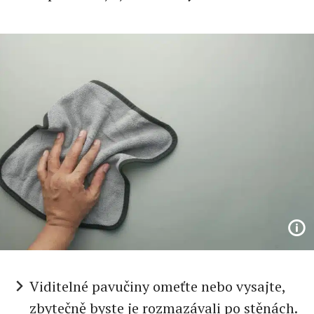
Viditelné pavučiny omeťte nebo vysajte,
zbytečně byste je rozmazávali po stěnách.