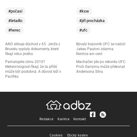
#počasí
#ksw
#letadlo
#jiří procházka
#herec
#ufc
ANO slibuje důchod v 65. Jenže z
Bývalý bojovník UFC se nabízí
Bruselu vypluly dokumenty, které
Jakeu Paulovi zdarma.
říkají něco jiného
Nechce ani cent
Pamatujete zimu 2010?
Machačev jde po rekordu UFC.
Meteorologové říkají, že ta příští
Proti Garrymu může překonat
může být podobná. A důvod leží v
Andersona Silvu
Pacifiku
Redakce
Kariéra
Kontakt
Cookies
Etický kodex