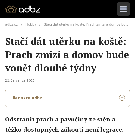
adbz.cz
Hobby
Stačí dát utěrku na koště: Prach zmizí a domov bude vonět dlouhé týdny
Stačí dát utěrku na koště:
Prach zmizí a domov bude
vonět dlouhé týdny
22. července 2025
Redakce adbz
Odstranit prach a pavučiny ze stěn a
těžko dostupných zákoutí není legrace.