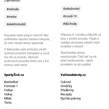
Zajímavosti
#zdražování
#nehoda
#covid-19
#motor
#důchody
#elektromobil
Přípravy 8. ročníku e-SALON už
Kupujete ojetý plug-in hybrid? Bez
jsou v plném proudu. Půjde o
ověřeného reportu baterie riskujete,
nejlépe obsazený veletrh čisté
že vám zbude drahý spalovák
mobility v historii
V Rakousku vám policista změří
Staré knížky doma
rychlost pouhým odhadem a soud
nevyhazujte. Češi teď za ně
mu dá za pravdu. Seznam
platí hezké peníze. Jejich
podivných pravidel, která vás v EU
prodejem se dá vydělat
mohou stát tisíce
SportyŽivě.cz
Vařímedobroty.cz
Basketbal
Cukroví
Formule 1
Omáčky
Fotbal
Předkrmy
Hokej
Recepty
MMA
Rychlé pokrmy
Tenis