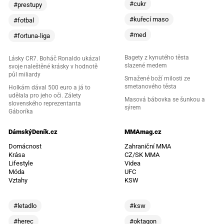
#cukr
#prestupy
#kuřecí maso
#fotbal
#med
#fortuna-liga
Bagety z kynutého těsta
Lásky CR7. Boháč Ronaldo ukázal
slazené medem
svoje naleštěné krásky v hodnotě
půl miliardy
Smažené boží milosti ze
smetanového těsta
Holkám dával 500 euro a já to
udělala pro jeho oči. Zálety
Masová bábovka se šunkou a
slovenského reprezentanta
sýrem
Gáboríka
DámskýDeník.cz
MMAmag.cz
Domácnost
Zahraniční MMA
Krása
CZ/SK MMA
Lifestyle
Videa
Móda
UFC
Vztahy
KSW
#letadlo
#ksw
#herec
#oktagon