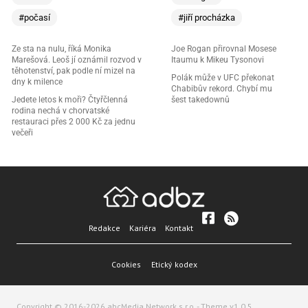
#počasí
#jiří procházka
Ze sta na nulu, říká Monika
Joe Rogan přirovnal Mosese
Marešová. Leoš jí oznámil rozvod v
Itaumu k Mikeu Tysonovi
těhotenství, pak podle ní mizel na
Polák může v UFC překonat
dny k milence
Chabibův rekord. Chybí mu
Jedete letos k moři? Čtyřčlenná
šest takedownů
rodina nechá v chorvatské
restauraci přes 2 000 Kč za jednu
večeři
Redakce
Kariéra
Kontakt
Cookies
Etický kodex
Copyright © 2016-2026 abcMedia Network s.r.o. - Theme v1.0.5