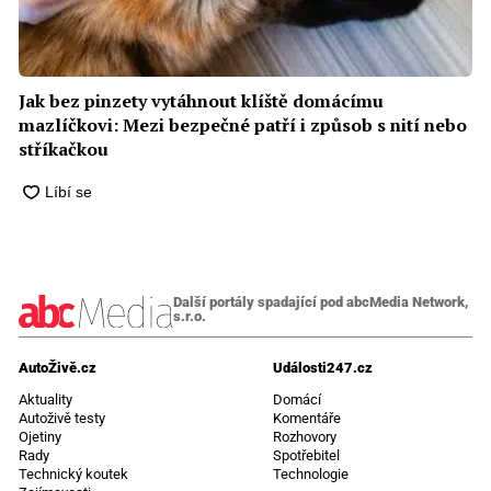
Jak bez pinzety vytáhnout klíště domácímu
mazlíčkovi: Mezi bezpečné patří i způsob s nití nebo
stříkačkou
Další portály spadající pod abcMedia Network,
s.r.o.
AutoŽivě.cz
Události247.cz
Aktuality
Domácí
Autoživě testy
Komentáře
Ojetiny
Rozhovory
Rady
Spotřebitel
Technický koutek
Technologie