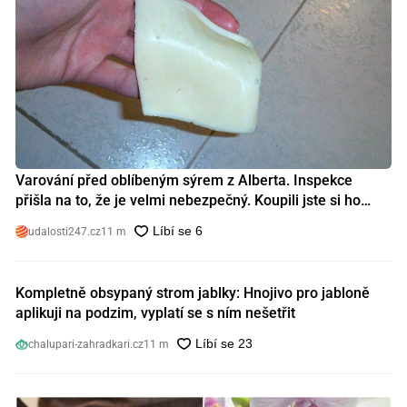
Varování před oblíbeným sýrem z Alberta. Inspekce
přišla na to, že je velmi nebezpečný. Koupili jste si ho
také?
udalosti247.cz
11 m
Kompletně obsypaný strom jablky: Hnojivo pro jabloně
aplikuji na podzim, vyplatí se s ním nešetřit
chalupari-zahradkari.cz
11 m