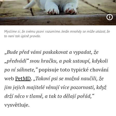
Myslíme si, že svému psovi rozumíme. Jenže mnohdy se může ukázat, že
to není tak úplně pravda.
„
Bude před vámi poskakovat a vypadat, že
„předvádí“ svou hračku, a pak ustoupí, kdykoli
po ní sáhnete,“
popisuje toto typické chování
web
PetMD
.
„Takoví psi se možná naučili, že
jim jejich majitelé věnují více pozornosti, když
drží něco v tlamě, a tak to dělají pořád,“
vysvětluje.