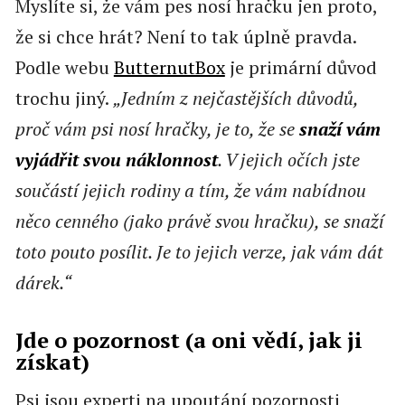
Myslíte si, že vám pes nosí hračku jen proto,
že si chce hrát? Není to tak úplně pravda.
Podle webu
ButternutBox
je primární důvod
trochu jiný.
„Jedním z nejčastějších důvodů,
proč vám psi nosí hračky, je to, že se
snaží vám
vyjádřit svou náklonnost
. V jejich očích jste
součástí jejich rodiny a tím, že vám nabídnou
něco cenného (jako právě svou hračku), se snaží
toto pouto posílit. Je to jejich verze, jak vám dát
dárek.“
Jde o pozornost (a oni vědí, jak ji
získat)
Psi jsou experti na upoutání pozornosti