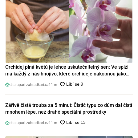
Orchidej plná květů je lehce uskutečnitelný sen: Ve spíži
má každý z nás hnojivo, které orchideje nakopnou jako
nic předtím
chalupari-zahradkari.cz
11 m
Zářivě čistá trouba za 5 minut: Čistič typu co dům dal čistí
mnohem lépe, než drahé speciální prostředky
chalupari-zahradkari.cz
11 m