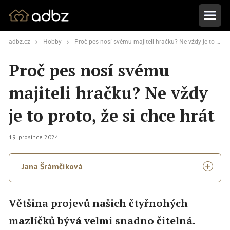
adbz.cz
Hobby
Proč pes nosí svému majiteli hračku? Ne vždy je to proto, že si chce hrát
Proč pes nosí svému
majiteli hračku? Ne vždy
je to proto, že si chce hrát
19. prosince 2024
Jana Šrámčíková
Většina projevů našich čtyřnohých
mazlíčků bývá velmi snadno čitelná.