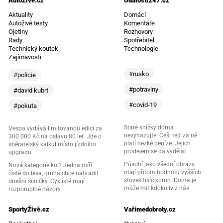
AutoŽivě.cz
Události247.cz
Aktuality
Domácí
Autoživě testy
Komentáře
Ojetiny
Rozhovory
Rady
Spotřebitel
Technický koutek
Technologie
Zajímavosti
#rusko
#policie
#potraviny
#david kubrt
#covid-19
#pokuta
Staré knížky doma
Vespa vydává limitovanou edici za
nevyhazujte. Češi teď za ně
300 000 Kč na oslavu 80 let. Jde o
platí hezké peníze. Jejich
sběratelský kalkul místo jízdního
prodejem se dá vydělat
upgradu
Působí jako všední obrazy,
Nová kategorie kol? Jedna míří
mají přitom hodnotu vyšších
čistě do lesa, druhá chce nahradit
stovek tisíc korun. Doma je
dnešní silničky. Cyklisté mají
může mít kdokoliv z nás
rozporuplné názory
SportyŽivě.cz
Vařímedobroty.cz