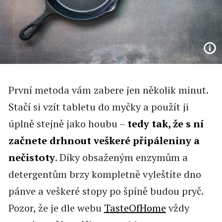
První metoda vám zabere jen několik minut.
Stačí si vzít tabletu do myčky a použít ji
úplně stejně jako houbu –
tedy tak, že s ní
začnete drhnout veškeré připáleniny a
nečistoty
. Díky obsaženým enzymům a
detergentům brzy kompletně vyleštíte dno
pánve a veškeré stopy po špíně budou pryč.
Pozor, že je dle webu
TasteOfHome
vždy