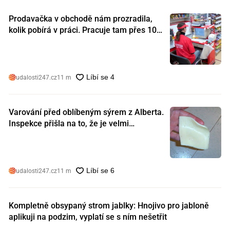
Prodavačka v obchodě nám prozradila,
kolik pobírá v práci. Pracuje tam přes 10
let a tohle je její plat
udalosti247.cz
11 m
Varování před oblíbeným sýrem z Alberta.
Inspekce přišla na to, že je velmi
nebezpečný. Koupili jste si ho také?
udalosti247.cz
11 m
Kompletně obsypaný strom jablky: Hnojivo pro jabloně
aplikuji na podzim, vyplatí se s ním nešetřit