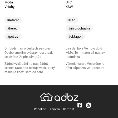
Móda
UFC
Vztahy
KSW
#letadlo
#ufc
#herec
#jiří procházka
#počasí
#oktagon
Ombudsman o českých seniorech:
Jíra dál láká Vémolu do G
Odebereme jim svéprávnost a pak
MMA. Terminátor už nastavil
se divíme, že přestávají žít
podmínku
Žádné vykládání na pás, žádný
Vémola varuje Vosgröneho
skener. Kaufland testuje vozík, který
před zápasem ve Frankfurtu
markuje zboží sám od sebe
Redakce
Kariéra
Kontakt