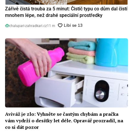
Zářivě čistá trouba za 5 minut: Čistič typu co dům dal čistí
mnohem lépe, než drahé speciální prostředky
chalupari-zahradkari.cz
11 m
Aviváž je zlo: Vyhněte se častým chybám a pračka
vám vydrží o desítky let déle. Opravář prozradil, na
co si dát pozor