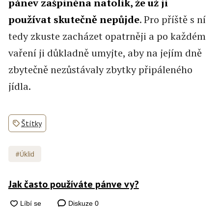
pánev zašpiněna natolik, že už ji
používat skutečně nepůjde
. Pro příště s ní
tedy zkuste zacházet opatrněji a po každém
vaření ji důkladně umyjte, aby na jejím dně
zbytečně nezůstávaly zbytky připáleného
jídla.
Štítky
#Úklid
Jak často používáte pánve vy?
Diskuze
0