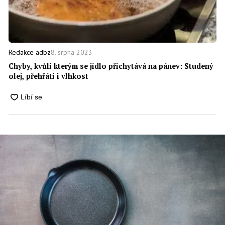
8. srpna 2023
Redakce adbz
Chyby, kvůli kterým se jídlo přichytává na pánev: Studený
olej, přehřátí i vlhkost