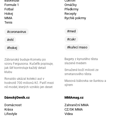
Basketbal
Cukroví
Formule 1
Omáčky
Fotbal
Předkrmy
Hokej
Recepty
MMA
Rychlé pokrmy
Tenis
#med
#coronavirus
#cukr
#nhl
#kuřecí maso
#hokej
Bagety z kynutého těsta
Zábranský buduje Kometu po
slazené medem
vzoru Fergusona. Kučeřík popisuje,
jak šéf kontroluje každý detail
Smažené boží milosti ze
klubu
smetanového těsta
Ronaldo ukázal kolekci aut v
Masová bábovka se šunkou a
hodnotě 700 milionů Kč. Patří mezi
sýrem
ně model, kterých vzniklo jen deset
DámskýDeník.cz
MMAmag.cz
Domácnost
Zahraniční MMA
Krása
CZ/SK MMA
Lifestyle
Videa