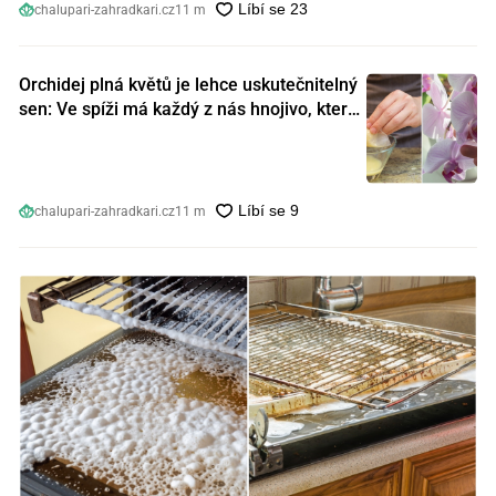
chalupari-zahradkari.cz
11 m
Orchidej plná květů je lehce uskutečnitelný
sen: Ve spíži má každý z nás hnojivo, které
orchideje nakopnou jako nic předtím
chalupari-zahradkari.cz
11 m