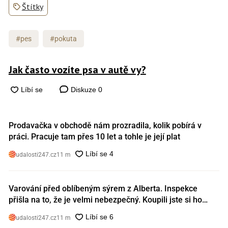
Štítky
#pes
#pokuta
Jak často vozíte psa v autě vy?
Diskuze
0
Prodavačka v obchodě nám prozradila, kolik pobírá v
práci. Pracuje tam přes 10 let a tohle je její plat
udalosti247.cz
11 m
Varování před oblíbeným sýrem z Alberta. Inspekce
přišla na to, že je velmi nebezpečný. Koupili jste si ho
také?
udalosti247.cz
11 m