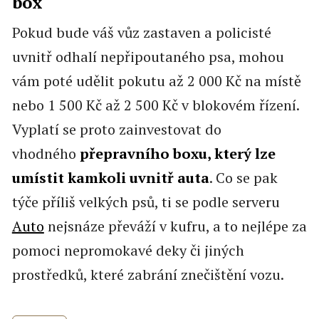
box
Pokud bude váš vůz zastaven a policisté
uvnitř odhalí nepřipoutaného psa, mohou
vám poté udělit pokutu až 2 000 Kč na místě
nebo 1 500 Kč až 2 500 Kč v blokovém řízení.
Vyplatí se proto zainvestovat do
vhodného
přepravního boxu, který lze
umístit kamkoli uvnitř auta
. Co se pak
týče příliš velkých psů, ti se podle serveru
Auto
nejsnáze převáží v kufru, a to nejlépe za
pomoci nepromokavé deky či jiných
prostředků, které zabrání znečištění vozu.