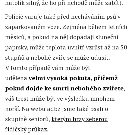
natolik silný, že ho při nehodě může zabít).
Policie varuje také před necháváním psů v
zaparkovaném voze. Zejména během letních
měsíců, a pokud na něj dopadají sluneční
paprsky, může teplota uvnitř vzrůst až na 50
stupňů a nebohé zvíře se může udusit.
V tomto případě vám může být
udělena
velmi vysoká pokuta, přičemž
pokud dojde ke smrti nebohého zvířete
,
váš trest může být ve výsledku mnohem
horší. Na webu adbz jsme také psali o
skupině seniorů,
kterým brzy seberou
řidičský průkaz
.