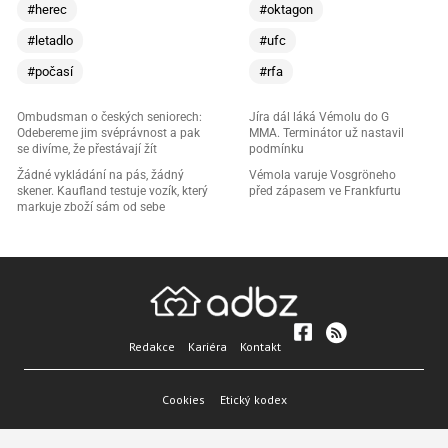
#herec
#oktagon
#letadlo
#ufc
#počasí
#rfa
Ombudsman o českých seniorech:
Jíra dál láká Vémolu do G
Odebereme jim svéprávnost a pak
MMA. Terminátor už nastavil
se divíme, že přestávají žít
podmínku
Žádné vykládání na pás, žádný
Vémola varuje Vosgröneho
skener. Kaufland testuje vozík, který
před zápasem ve Frankfurtu
markuje zboží sám od sebe
Redakce
Kariéra
Kontakt
Cookies
Etický kodex