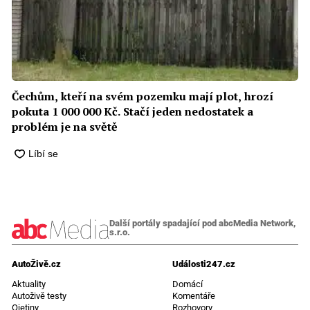
Čechům, kteří na svém pozemku mají plot, hrozí
pokuta 1 000 000 Kč. Stačí jeden nedostatek a
problém je na světě
Další portály spadající pod abcMedia Network,
s.r.o.
AutoŽivě.cz
Události247.cz
Aktuality
Domácí
Autoživě testy
Komentáře
Ojetiny
Rozhovory