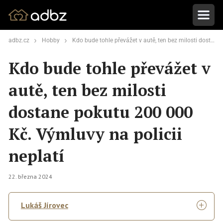
adbz.cz
Hobby
Kdo bude tohle převážet v autě, ten bez milosti dostane pokutu 200 000 Kč. Výmluvy na policii neplatí
Kdo bude tohle převážet v
autě, ten bez milosti
dostane pokutu 200 000
Kč. Výmluvy na policii
neplatí
22. března 2024
Lukáš Jírovec