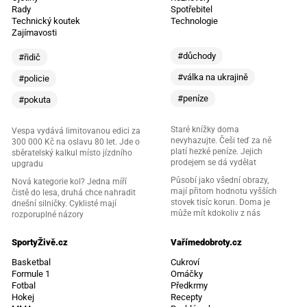
Rady
Spotřebitel
Technický koutek
Technologie
Zajímavosti
#důchody
#řidič
#válka na ukrajině
#policie
#peníze
#pokuta
Staré knížky doma
Vespa vydává limitovanou edici za
nevyhazujte. Češi teď za ně
300 000 Kč na oslavu 80 let. Jde o
platí hezké peníze. Jejich
sběratelský kalkul místo jízdního
prodejem se dá vydělat
upgradu
Působí jako všední obrazy,
Nová kategorie kol? Jedna míří
mají přitom hodnotu vyšších
čistě do lesa, druhá chce nahradit
stovek tisíc korun. Doma je
dnešní silničky. Cyklisté mají
může mít kdokoliv z nás
rozporuplné názory
SportyŽivě.cz
Vařímedobroty.cz
Basketbal
Cukroví
Formule 1
Omáčky
Fotbal
Předkrmy
Hokej
Recepty