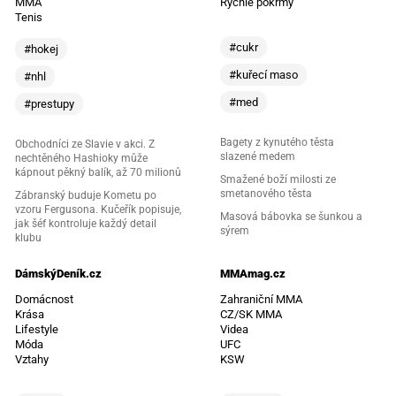
MMA
Rychlé pokrmy
Tenis
#cukr
#hokej
#kuřecí maso
#nhl
#med
#prestupy
Bagety z kynutého těsta
Obchodníci ze Slavie v akci. Z
slazené medem
nechtěného Hashioky může
kápnout pěkný balík, až 70 milionů
Smažené boží milosti ze
smetanového těsta
Zábranský buduje Kometu po
vzoru Fergusona. Kučeřík popisuje,
Masová bábovka se šunkou a
jak šéf kontroluje každý detail
sýrem
klubu
DámskýDeník.cz
MMAmag.cz
Domácnost
Zahraniční MMA
Krása
CZ/SK MMA
Lifestyle
Videa
Móda
UFC
Vztahy
KSW