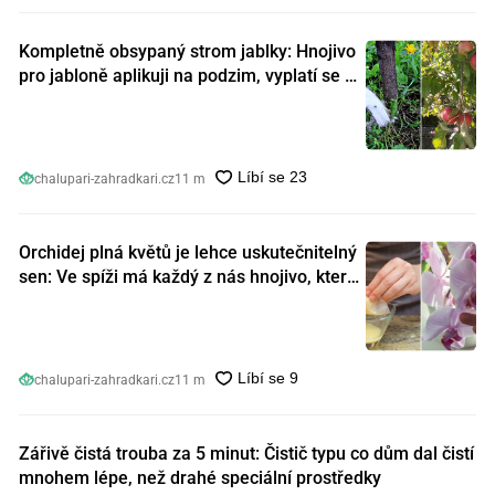
Kompletně obsypaný strom jablky: Hnojivo
pro jabloně aplikuji na podzim, vyplatí se s
ním nešetřit
chalupari-zahradkari.cz
11 m
Orchidej plná květů je lehce uskutečnitelný
sen: Ve spíži má každý z nás hnojivo, které
orchideje nakopnou jako nic předtím
chalupari-zahradkari.cz
11 m
Zářivě čistá trouba za 5 minut: Čistič typu co dům dal čistí
mnohem lépe, než drahé speciální prostředky