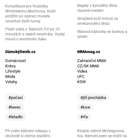
Bagety z kynutého těsta
Komplikace pro finalistku
slazené medem
Wimbledonu Muchovou. Kvůli
potížím po operaci musela
Smažené boží milosti ze
vynechat další turnaj
smetanového těsta
Plzeň vedla v Teplicích 3:0 po 10
Masová bábovka se šunkou a
minutách a stejně nevyhrála. Hyský
sýrem
mluvil o enormním tlaku
DámskýDeník.cz
MMAmag.cz
Domácnost
Zahraniční MMA
Krása
CZ/SK MMA
Lifestyle
Videa
Móda
UFC
Vztahy
KSW
#počasí
#jiří procházka
#herec
#ksw
#letadlo
#rfa
Při svém běžném nákupu v
Khabib odmítl McGregorovu
obchodě si všimla staršího
hru: Nemohl jsem se snížit na