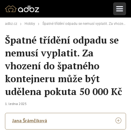
adbz.cz
Hobby
Špatné třídění odpadu se nemusí vyplatit. Za vhození do špatného kontejneru může být udělena pokuta 50 000 Kč
Špatné třídění odpadu se
nemusí vyplatit. Za
vhození do špatného
kontejneru může být
udělena pokuta 50 000 Kč
1. ledna 2025
Jana Šrámčíková