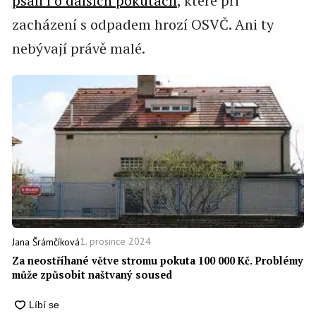
psali i o dalších pokutách
, které při
zacházení s odpadem hrozí OSVČ. Ani ty
nebývají právě malé.
1. prosince 2024
Jana Šrámčíková
Za neostříhané větve stromu pokuta 100 000 Kč. Problémy
může způsobit naštvaný soused