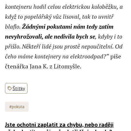
kontejneru hodil celou elektrickou koloběžku, a
když to popelářský vůz lisoval, tak to uvnitř
blaflo.
Žádnými pokutami nám tedy zatím
nevyhrožovali, ale nedivila bych se
, kdyby i to
přišlo. Někteří lidé jsou prostě nepoučitelní. Od
čeho máme kontejnery na elektroodpad?“
píše
čtenářka Jana K. z Litomyšle.
Štítky
#pokuta
Jste ochotni zaplatit za chybu, nebo raději