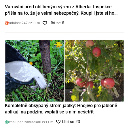
Varování před oblíbeným sýrem z Alberta. Inspekce
přišla na to, že je velmi nebezpečný. Koupili jste si ho
také?
udalosti247.cz
11 m
Kompletně obsypaný strom jablky: Hnojivo pro jabloně
aplikuji na podzim, vyplatí se s ním nešetřit
chalupari-zahradkari.cz
11 m