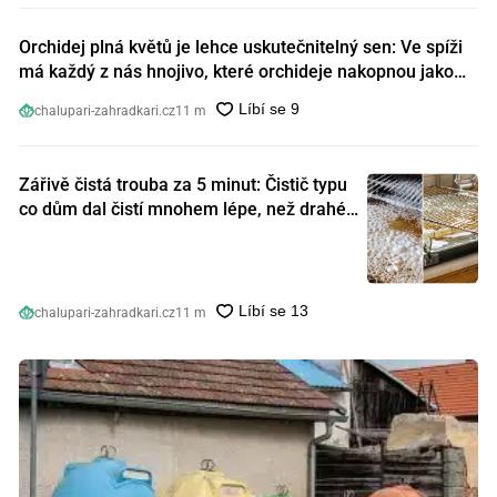
Orchidej plná květů je lehce uskutečnitelný sen: Ve spíži
má každý z nás hnojivo, které orchideje nakopnou jako
nic předtím
chalupari-zahradkari.cz
11 m
Zářivě čistá trouba za 5 minut: Čistič typu
co dům dal čistí mnohem lépe, než drahé
speciální prostředky
chalupari-zahradkari.cz
11 m