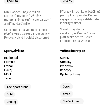
#rusko
#pokuta
Přípravy 8. ročníku e-SALON už
Mini Cooper D najelo milion
jsou v plném proudu. Půjde o
kilometrů bez jediné výměny
nejlépe obsazený veletrh čisté
motoru. Němec s ním objel 25 zemí
mobility v historii
a míří na další milion
Staré knížky doma
Gang kradl auta ve Francii a Belgii,
nevyhazujte. Češi teď za ně
přebíjel VIN v Česku a prodával je v
platí hezké peníze. Jejich
Polsku. Naletěl i polský vicepremiér
prodejem se dá vydělat
SportyŽivě.cz
Vařímedobroty.cz
Basketbal
Cukroví
Formule 1
Omáčky
Fotbal
Předkrmy
Hokej
Recepty
MMA
Rychlé pokrmy
Tenis
#cukr
#ac-spart-praha
#med
#nhl
#kuřecí maso
#hokej