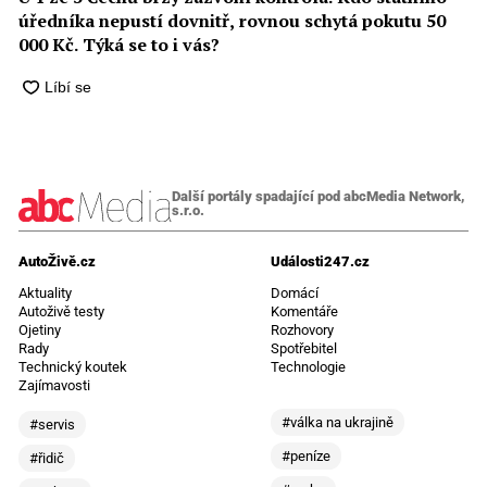
úředníka nepustí dovnitř, rovnou schytá pokutu 50
000 Kč. Týká se to i vás?
Další portály spadající pod abcMedia Network,
s.r.o.
AutoŽivě.cz
Události247.cz
Aktuality
Domácí
Autoživě testy
Komentáře
Ojetiny
Rozhovory
Rady
Spotřebitel
Technický koutek
Technologie
Zajímavosti
#válka na ukrajině
#servis
#peníze
#řidič