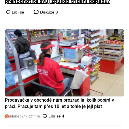
přehodnotíte svůj způsob třídění odpadu?
Diskuze
3
Prodavačka v obchodě nám prozradila, kolik pobírá v
práci. Pracuje tam přes 10 let a tohle je její plat
udalosti247.cz
11 m