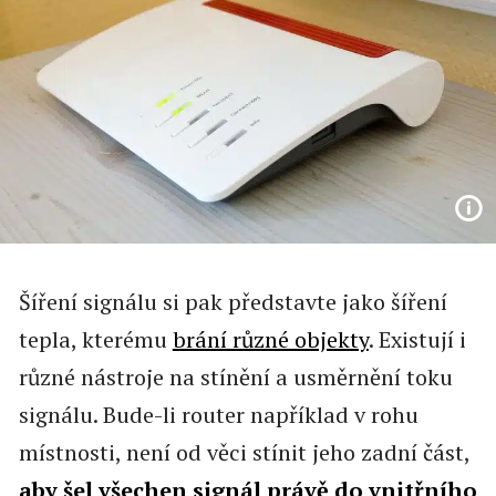
Šíření signálu si pak představte jako šíření
tepla, kterému
brání různé objekty
. Existují i
různé nástroje na stínění a usměrnění toku
signálu. Bude-li router například v rohu
místnosti, není od věci stínit jeho zadní část,
aby šel všechen signál právě do vnitřního