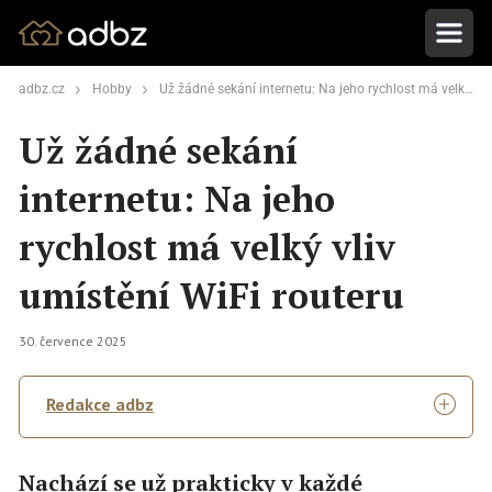
adbz.cz
Hobby
Už žádné sekání internetu: Na jeho rychlost má velký vliv umístění WiFi routeru
Už žádné sekání
internetu: Na jeho
rychlost má velký vliv
umístění WiFi routeru
30. července 2025
Redakce adbz
Nachází se už prakticky v každé