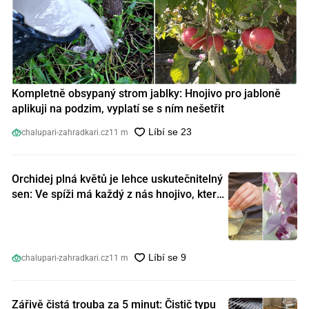
Kompletně obsypaný strom jablky: Hnojivo pro jabloně
aplikuji na podzim, vyplatí se s ním nešetřit
chalupari-zahradkari.cz
11 m
Orchidej plná květů je lehce uskutečnitelný
sen: Ve spíži má každý z nás hnojivo, které
orchideje nakopnou jako nic předtím
chalupari-zahradkari.cz
11 m
Zářivě čistá trouba za 5 minut: Čistič typu