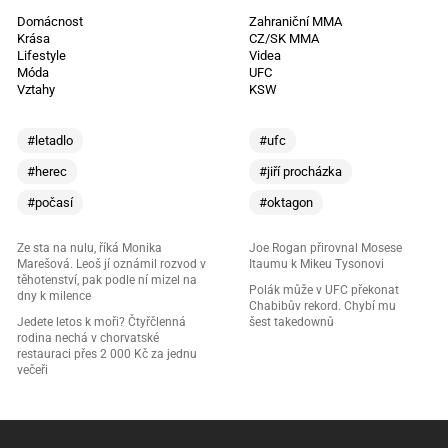
Domácnost
Zahraniční MMA
Krása
CZ/SK MMA
Lifestyle
Videa
Móda
UFC
Vztahy
KSW
#letadlo
#ufc
#herec
#jiří procházka
#počasí
#oktagon
Ze sta na nulu, říká Monika
Joe Rogan přirovnal Mosese
Marešová. Leoš jí oznámil rozvod v
Itaumu k Mikeu Tysonovi
těhotenství, pak podle ní mizel na
Polák může v UFC překonat
dny k milence
Chabibův rekord. Chybí mu
Jedete letos k moři? Čtyřčlenná
šest takedownů
rodina nechá v chorvatské
restauraci přes 2 000 Kč za jednu
večeři