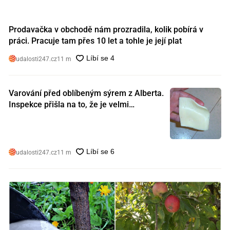
Prodavačka v obchodě nám prozradila, kolik pobírá v
práci. Pracuje tam přes 10 let a tohle je její plat
udalosti247.cz
11 m
Varování před oblíbeným sýrem z Alberta.
Inspekce přišla na to, že je velmi
nebezpečný. Koupili jste si ho také?
udalosti247.cz
11 m