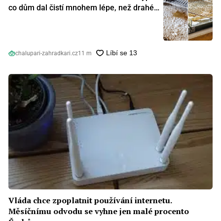
co dům dal čistí mnohem lépe, než drahé
speciální prostředky
chalupari-zahradkari.cz
11 m
Vláda chce zpoplatnit používání internetu.
Měsíčnímu odvodu se vyhne jen malé procento