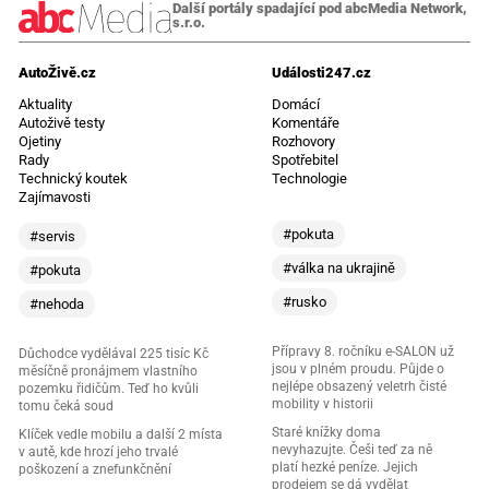
Další portály spadající pod abcMedia Network,
s.r.o.
AutoŽivě.cz
Události247.cz
Aktuality
Domácí
Autoživě testy
Komentáře
Ojetiny
Rozhovory
Rady
Spotřebitel
Technický koutek
Technologie
Zajímavosti
#pokuta
#servis
#válka na ukrajině
#pokuta
#rusko
#nehoda
Přípravy 8. ročníku e-SALON už
Důchodce vydělával 225 tisíc Kč
jsou v plném proudu. Půjde o
měsíčně pronájmem vlastního
nejlépe obsazený veletrh čisté
pozemku řidičům. Teď ho kvůli
mobility v historii
tomu čeká soud
Staré knížky doma
Klíček vedle mobilu a další 2 místa
nevyhazujte. Češi teď za ně
v autě, kde hrozí jeho trvalé
platí hezké peníze. Jejich
poškození a znefunkčnění
prodejem se dá vydělat