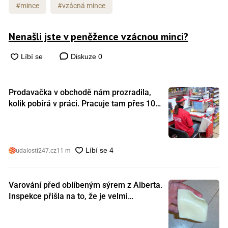
#mince
#vzácná mince
Nenašli jste v peněžence vzácnou minci?
Diskuze
0
Prodavačka v obchodě nám prozradila,
kolik pobírá v práci. Pracuje tam přes 10
let a tohle je její plat
udalosti247.cz
11 m
Varování před oblíbeným sýrem z Alberta.
Inspekce přišla na to, že je velmi
nebezpečný. Koupili jste si ho také?