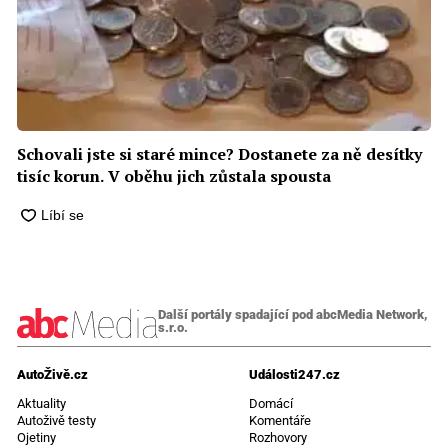
Schovali jste si staré mince? Dostanete za ně desítky
tisíc korun. V oběhu jich zůstala spousta
Další portály spadající pod abcMedia Network,
s.r.o.
AutoŽivě.cz
Události247.cz
Aktuality
Domácí
Autoživě testy
Komentáře
Ojetiny
Rozhovory