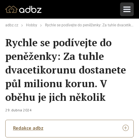
adbz.cz
Hobby
Rychle se podívejte do peněženky: Za tuhle dvacetikorunu dostanete půl milionu korun. V oběhu je jich několik
Rychle se podívejte do
peněženky: Za tuhle
dvacetikorunu dostanete
půl milionu korun. V
oběhu je jich několik
29. dubna 2024
Redakce adbz