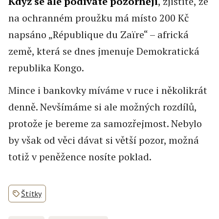
Když se ale podíváte pozorněji
, zjistíte, že
na ochranném proužku má místo 200 Kč
napsáno „République du Zaïre“ – africká
země, která se dnes jmenuje Demokratická
republika Kongo.
Mince i bankovky míváme v ruce i několikrát
denně. Nevšímáme si ale možných rozdílů,
protože je bereme za samozřejmost. Nebylo
by však od věci dávat si větší pozor, možná
totiž v peněžence nosíte poklad.
Štítky