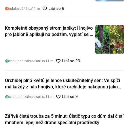
udalosti247.cz
11 m
Kompletně obsypaný strom jablky: Hnojivo
pro jabloně aplikuji na podzim, vyplatí se s
ním nešetřit
chalupari-zahradkari.cz
11 m
Orchidej plná květů je lehce uskutečnitelný sen: Ve spíži
má každý z nás hnojivo, které orchideje nakopnou jako
nic předtím
chalupari-zahradkari.cz
11 m
Zářivě čistá trouba za 5 minut: Čistič typu co dům dal čistí
mnohem lépe, než drahé speciální prostředky