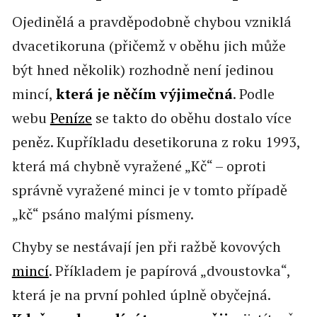
Ojedinělá a pravděpodobně chybou vzniklá
dvacetikoruna (přičemž v oběhu jich může
být hned několik) rozhodně není jedinou
mincí,
která je něčím výjimečná
. Podle
webu
Peníze
se takto do oběhu dostalo více
peněz. Kupříkladu desetikoruna z roku 1993,
která má chybně vyražené „Kč“ – oproti
správně vyražené minci je v tomto případě
„kč“ psáno malými písmeny.
Chyby se nestávají jen při ražbě kovových
mincí
. Příkladem je papírová „dvoustovka“,
která je na první pohled úplně obyčejná.