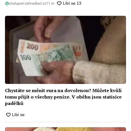
chalupari-zahradkari.cz
11 m
Chystáte se měnit eura na dovolenou? Můžete kvůli
tomu přijít o všechny peníze. V oběhu jsou statisíce
padělků