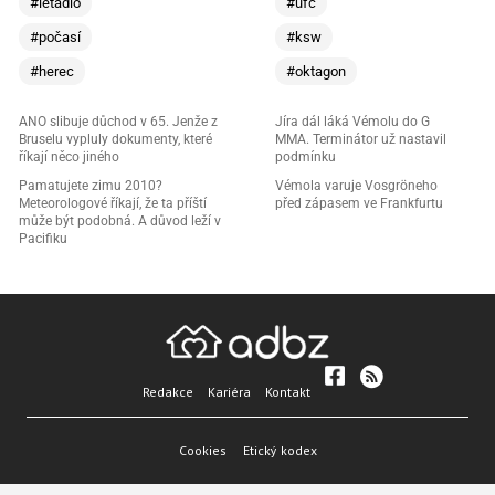
#letadlo
#ufc
#počasí
#ksw
#herec
#oktagon
ANO slibuje důchod v 65. Jenže z
Jíra dál láká Vémolu do G
Bruselu vypluly dokumenty, které
MMA. Terminátor už nastavil
říkají něco jiného
podmínku
Pamatujete zimu 2010?
Vémola varuje Vosgröneho
Meteorologové říkají, že ta příští
před zápasem ve Frankfurtu
může být podobná. A důvod leží v
Pacifiku
Redakce
Kariéra
Kontakt
Cookies
Etický kodex