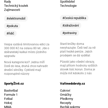
Rady
Spotřebitel
Technický koutek
Technologie
Zajímavosti
#česká republika
#elektromobil
#zdražování
#pokuta
#potraviny
#řidič
Staré knížky doma
Vespa vydává limitovanou edici za
nevyhazujte. Češi teď za ně
300 000 Kč na oslavu 80 let. Jde o
platí hezké peníze. Jejich
sběratelský kalkul místo jízdního
prodejem se dá vydělat
upgradu
Působí jako všední obrazy,
Nová kategorie kol? Jedna míří
mají přitom hodnotu vyšších
čistě do lesa, druhá chce nahradit
stovek tisíc korun. Doma je
dnešní silničky. Cyklisté mají
může mít kdokoliv z nás
rozporuplné názory
SportyŽivě.cz
Vařímedobroty.cz
Basketbal
Cukroví
Formule 1
Omáčky
Fotbal
Předkrmy
Hokej
Recepty
MMA
Rychlé pokrmy