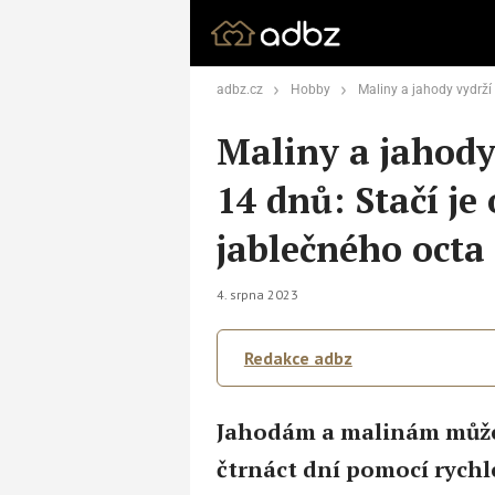
adbz.cz
Hobby
Maliny a jahody vydrží čerstvé po dobu 14 d
Maliny a jahody
14 dnů: Stačí j
jablečného octa
4. srpna 2023
Redakce adbz
Jahodám a malinám můžet
čtrnáct dní pomocí rychlé