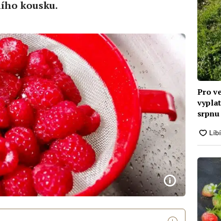
ního kousku.
Pro v
vyplat
srpnu