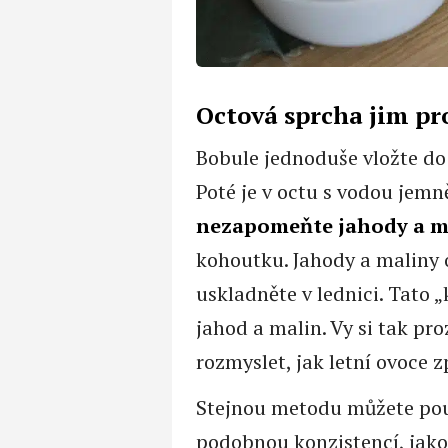
Octová sprcha jim pr
Bobule jednoduše vložte do 
Poté je v octu s vodou jemn
nezapomeňte jahody a m
kohoutku. Jahody a maliny 
uskladněte v lednici. Tato 
jahod a malin. Vy si tak p
rozmyslet, jak letní ovoce 
Stejnou metodu můžete použ
podobnou konzistencí, jako