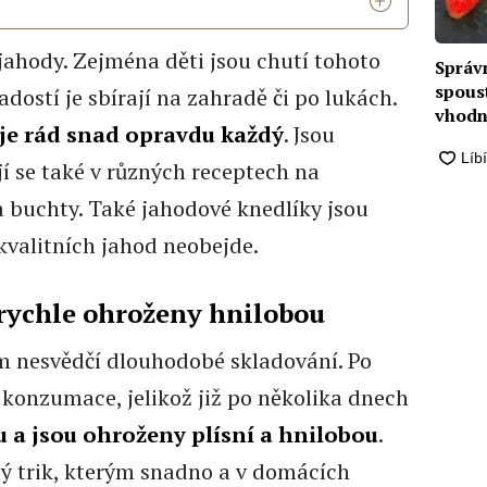
jahody. Zejména děti jsou chutí tohoto
Správ
spoust
dostí je sbírají na zahradě či po lukách.
vhodn
je rád snad opravdu každý
. Jsou
česne
jí se také v různých receptech na
 buchty. Také jahodové knedlíky jsou
z kvalitních jahod neobejde.
 rychle ohroženy hnilobou
 nesvědčí dlouhodobé skladování. Po
á konzumace, jelikož již po několika dnech
vu a jsou ohroženy plísní a hnilobou
.
hý trik, kterým snadno a v domácích