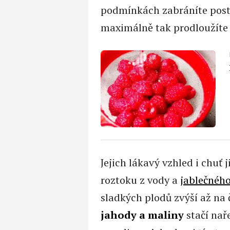
podmínkách zabráníte post
maximálně tak prodloužíte 
Jejich lákavý vzhled i chuť
roztoku z vody a
jablečného
sladkých plodů zvýší až na 
jahody a maliny
stačí nař