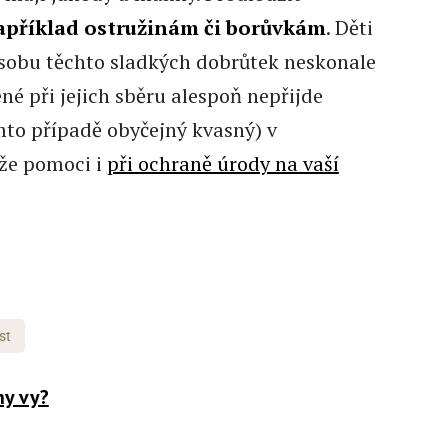
například ostružinám či borůvkám
. Děti
obu těchto sladkých dobrůtek neskonale
né při jejich sběru alespoň nepřijde
mto případě obyčejný kvasný) v
že pomoci i
při ochraně úrody na vaší
st
ny vy?