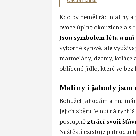
Obsah článku
Kdo by neměl rád maliny a 
ovoce úplně okouzlené a s ra
Jsou symbolem léta a má 
výborné syrové, ale využíva
marmelády, džemy, koláče a
oblíbené jídlo, které se be
Maliny i jahody jsou
Bohužel jahodám a malinám
jejich sběru je nutná rychl
postupně
ztrácí svoji šťá
Naštěstí existuje jednoduc