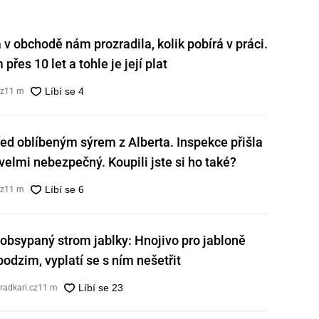
v obchodě nám prozradila, kolik pobírá v práci.
přes 10 let a tohle je její plat
cz
11 m
ed oblíbeným sýrem z Alberta. Inspekce přišla
e velmi nebezpečný. Koupili jste si ho také?
cz
11 m
obsypaný strom jablky: Hnojivo pro jabloně
 podzim, vyplatí se s ním nešetřit
radkari.cz
11 m