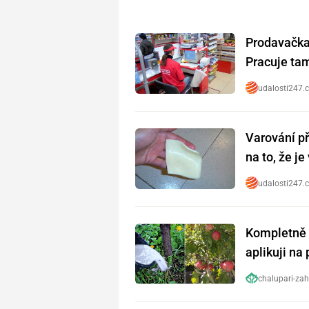
Prodavačka 
Pracuje tam 
udalosti247.
Varování př
na to, že j
udalosti247.
Kompletně 
aplikuji na
chalupari-zah