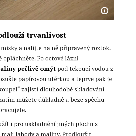
odlouží trvanlivost
misky a nalijte na ně připravený roztok.
ě opláchněte. Po octové lázni
aliny pečlivě omýt
pod tekoucí vodou z
osušte papírovou utěrkou a teprve pak je
„koupel“ zajistí dlouhodobé skladování
rozatím můžete důkladně a beze spěchu
zpracujete.
ít i pro uskladnění jiných plodin s
 mají jahody a maliny. Prodloužit