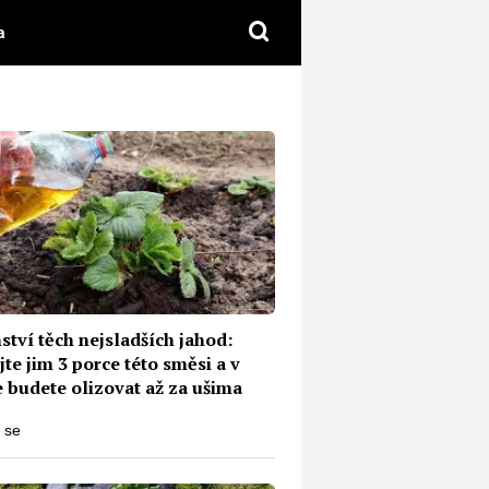
a
tví těch nejsladších jahod:
te jim 3 porce této směsi a v
e budete olizovat až za ušima