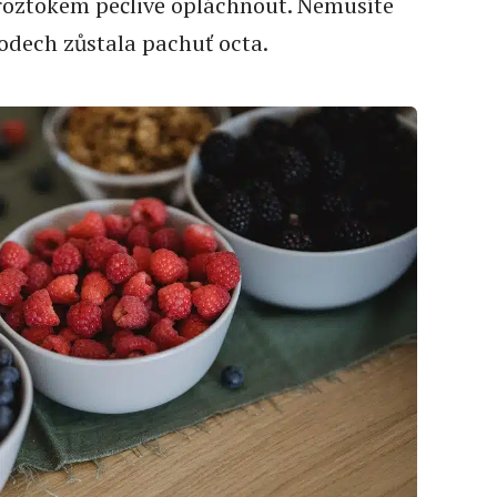
roztokem pečlivě opláchnout. Nemusíte
lodech zůstala pachuť octa.