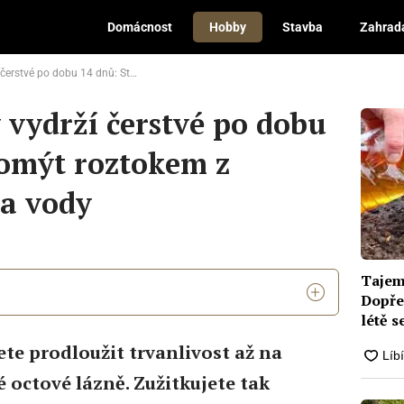
Domácnost
Hobby
Stavba
Zahrad
nů: Stačí je omýt roztokem z jablečného octa a vody
 vydrží čerstvé po dobu
e omýt roztokem z
 a vody
Tajems
Dopřej
létě s
e prodloužit trvanlivost až na
 octové lázně. Zužitkujete tak