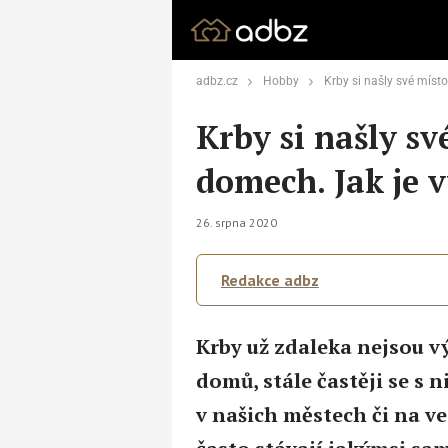
adbz.cz
Hobby
Krby si našly své místo i v
Krby si našly sv
domech. Jak je 
26. srpna 2020
Redakce adbz
Krby už zdaleka nejsou 
domů, stále častěji se s
v našich městech či na ves