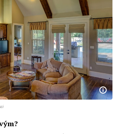
kci
avým?