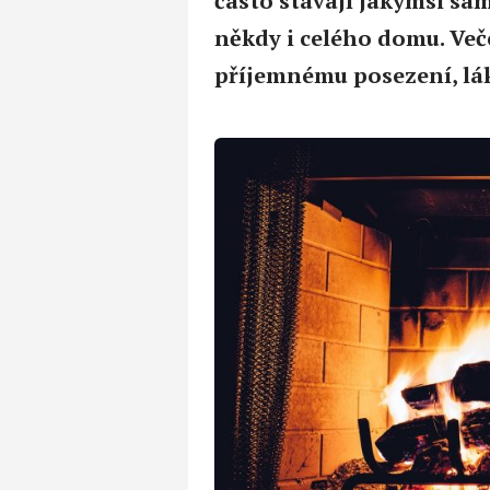
často stávají jakýmsi sa
někdy i celého domu. Veče
příjemnému posezení, lák