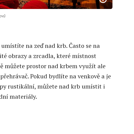
ovů
o umístíte na zeď nad krb. Často se na
té obrazy a zrcadla, které místnost
bě můžete prostor nad krbem využít ale
í přehrávač. Pokud bydlíte na venkově a je
y rustikální, můžete nad krb umístit i
dní materiály.