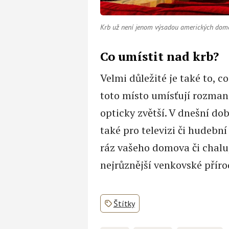
Krb už není jenom výsadou amerických dom
Co umístit nad krb?
Velmi důležité je také to, c
toto místo umísťují rozmani
opticky zvětší. V dnešní do
také pro televizi či hudebn
ráz vašeho domova či chalup
nejrůznější venkovské příro
Štítky