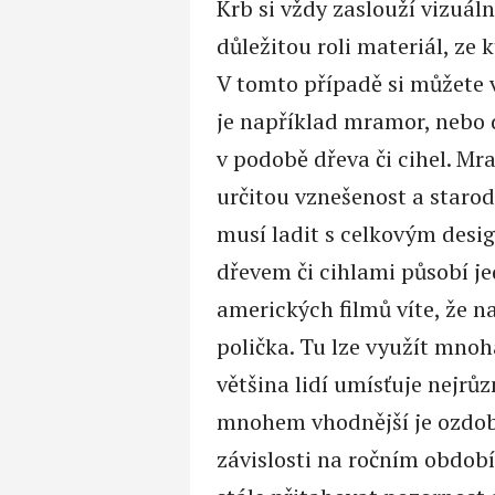
Krb si vždy zaslouží vizuál
důležitou roli materiál, ze 
V tomto případě si můžete 
je například mramor, nebo 
v podobě dřeva či cihel. 
určitou vznešenost a starod
musí ladit s celkovým desi
dřevem či cihlami působí je
amerických filmů víte, že 
polička. Tu lze využít mno
většina lidí umísťuje nejrů
mnohem vhodnější je ozdob
závislosti na ročním obdob