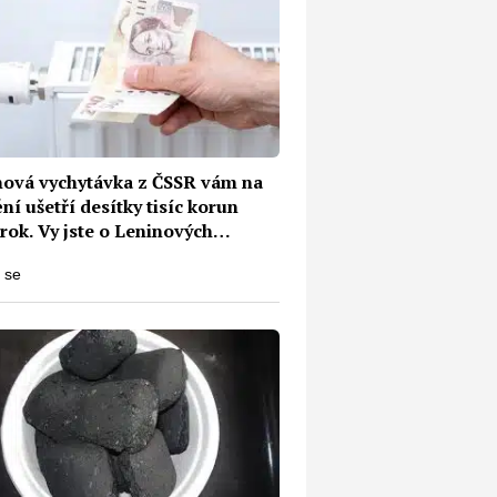
nová vychytávka z ČSSR vám na
ní ušetří desítky tisíc korun
rok. Vy jste o Leninových
ách ještě neslyšeli?