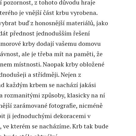
ní pozornost, z tohoto důvodu hraje
kterého je vnější část krbu vyrobena.
vybrat buď z honosnější materiálů, jako
dát přednost jednodušším řešení
Mramorové krby dodají vašemu domovu
ávnost, ale je třeba mít na paměti, že
gnem místnosti. Naopak krby obložené
dnodušeji a střídměji. Nejen z
nad každým krbem se nachází jakási
ha rozmanitými způsoby, klasicky na ní
znější zarámované fotografie, nicméně
it ji jednoduchými dekoracemi v
í, ve kterém se nacházíme. Krb tak bude