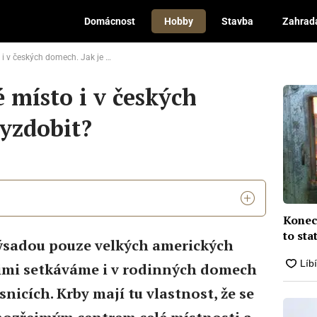
Domácnost
Hobby
Stavba
Zahrad
 českých domech. Jak je vyzdobit?
é místo i v českých
vyzdobit?
Konec 
to sta
výsadou pouze velkých amerických
 nimi setkáváme i v rodinných domech
nicích. Krby mají tu vlastnost, že se