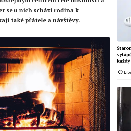
mozřejmým centrem celé místnosti a
r se u nich schází rodina k
ají také přátele a návštěvy.
Staro
vytápě
každý 
briket