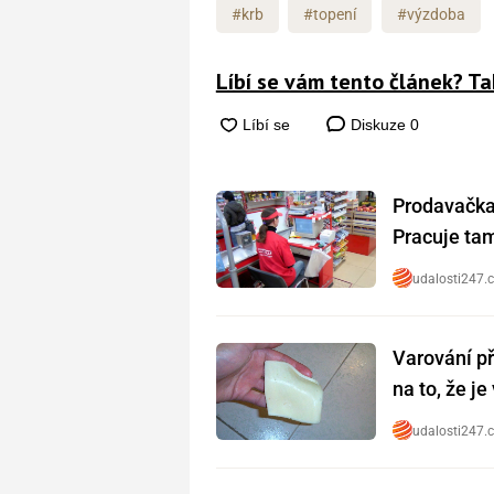
#krb
#topení
#výzdoba
Líbí se vám tento článek? Ta
Diskuze
0
Prodavačka 
Pracuje tam 
udalosti247.
Varování př
na to, že j
udalosti247.