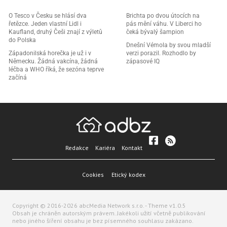
O Tesco v Česku se hlásí dva
Brichta po dvou útocích na
řetězce. Jeden vlastní Lidl i
pás mění váhu. V Liberci ho
Kaufland, druhý Češi znají z výletů
čeká bývalý šampion
do Polska
Dnešní Vémola by svou mladší
Západonilská horečka je už i v
verzi porazil. Rozhodlo by
Německu. Žádná vakcína, žádná
zápasové IQ
léčba a WHO říká, že sezóna teprve
začíná
Redakce
Kariéra
Kontakt
Cookies
Etický kodex
Copyright © 2016-2026 abcMedia Network s.r.o. - Theme v1.0.5
Obsah je chráněn autorským právem. Jakékoli užití včetně publikování
nebo jiného šíření obsahu je bez písemného souhlasu zakázano.