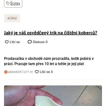
Štítky
#Úklid
Jaký je váš osvědčený trik na čištění koberců?
Diskuze
0
Prodavačka v obchodě nám prozradila, kolik pobírá v
práci. Pracuje tam přes 10 let a tohle je její plat
udalosti247.cz
11 m