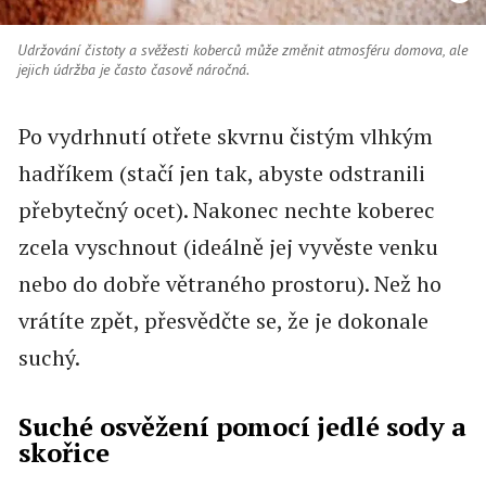
Udržování čistoty a svěžesti koberců může změnit atmosféru domova, ale
jejich údržba je často časově náročná.
Po vydrhnutí otřete skvrnu čistým vlhkým
hadříkem (stačí jen tak, abyste odstranili
přebytečný ocet). Nakonec nechte koberec
zcela vyschnout (ideálně jej vyvěste venku
nebo do dobře větraného prostoru). Než ho
vrátíte zpět, přesvědčte se, že je dokonale
suchý.
Suché osvěžení pomocí jedlé sody a
skořice