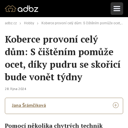
adbz.cz
Hobby
Koberce provoní celý dům: S čištěním pomůže ocet, díky pudru se skořicí bude vonět týdny
Koberce provoní celý
dům: S čištěním pomůže
ocet, díky pudru se skořicí
bude vonět týdny
28. října 2024
Jana Šrámčíková
Pomocí několika chytrých technik