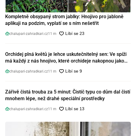
Kompletně obsypaný strom jablky: Hnojivo pro jabloně
aplikuji na podzim, vyplatí se s ním nešetřit
chalupari-zahradkari.cz
11 m
Orchidej plná květů je lehce uskutečnitelný sen: Ve spíži
má každý z nás hnojivo, které orchideje nakopnou jako
nic předtím
chalupari-zahradkari.cz
11 m
Zářivě čistá trouba za 5 minut: Čistič typu co dům dal čistí
mnohem lépe, než drahé speciální prostředky
chalupari-zahradkari.cz
11 m