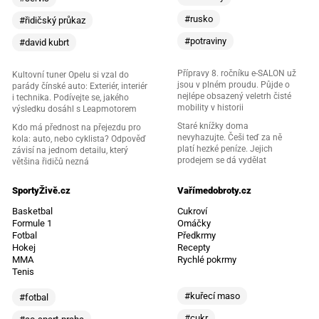
#rusko
#řidičský průkaz
#potraviny
#david kubrt
Přípravy 8. ročníku e-SALON už
Kultovní tuner Opelu si vzal do
jsou v plném proudu. Půjde o
parády čínské auto: Exteriér, interiér
nejlépe obsazený veletrh čisté
i technika. Podívejte se, jakého
mobility v historii
výsledku dosáhl s Leapmotorem
Staré knížky doma
Kdo má přednost na přejezdu pro
nevyhazujte. Češi teď za ně
kola: auto, nebo cyklista? Odpověď
platí hezké peníze. Jejich
závisí na jednom detailu, který
prodejem se dá vydělat
většina řidičů nezná
SportyŽivě.cz
Vařímedobroty.cz
Basketbal
Cukroví
Formule 1
Omáčky
Fotbal
Předkrmy
Hokej
Recepty
MMA
Rychlé pokrmy
Tenis
#kuřecí maso
#fotbal
#cukr