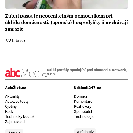
Zubní pasta je neocenitelným pomocníkem při
úklidu domácnosti. Japonské hospodyňky ji nechávají
zmrazit
Další portály spadající pod abcMedia Network,
s.r.o.
AutoŽivě.cz
Události247.cz
Aktuality
Domácí
Autoživě testy
Komentáře
Ojetiny
Rozhovory
Rady
Spotřebitel
Technický koutek
Technologie
Zajímavosti
#důchody
#servis