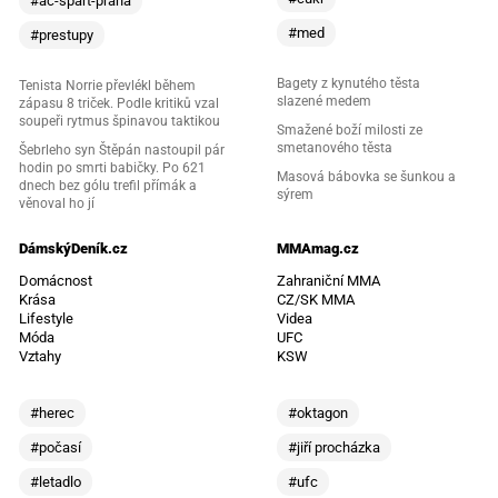
#ac-spart-praha
#med
#prestupy
Bagety z kynutého těsta
Tenista Norrie převlékl během
slazené medem
zápasu 8 triček. Podle kritiků vzal
soupeři rytmus špinavou taktikou
Smažené boží milosti ze
smetanového těsta
Šebrleho syn Štěpán nastoupil pár
hodin po smrti babičky. Po 621
Masová bábovka se šunkou a
dnech bez gólu trefil přímák a
sýrem
věnoval ho jí
DámskýDeník.cz
MMAmag.cz
Domácnost
Zahraniční MMA
Krása
CZ/SK MMA
Lifestyle
Videa
Móda
UFC
Vztahy
KSW
#herec
#oktagon
#počasí
#jiří procházka
#letadlo
#ufc