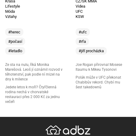
Krása
CZ/SK MMA
Lifestyle
Videa
Móda
UFC
Vztahy
KSW
#herec
#ufc
#počasí
#rfa
#letadlo
#jiří procházka
Ze sta na nulu, říká Monika
Joe Rogan přirovnal Mosese
Marešová. Leoš jí oznámil rozvod v
Itaumu k Mikeu Tysonovi
těhotenství, pak podle ní mizel na
Polák může v UFC překonat
dny k milence
Chabibův rekord. Chybí mu
Jedete letos k moři? Čtyřčlenná
šest takedownů
rodina nechá v chorvatské
restauraci přes 2 000 Kč za jednu
večeři