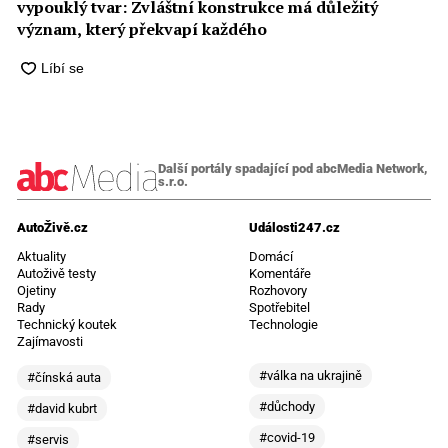
vypouklý tvar: Zvláštní konstrukce má důležitý
význam, který překvapí každého
Další portály spadající pod abcMedia Network,
s.r.o.
AutoŽivě.cz
Události247.cz
Aktuality
Domácí
Autoživě testy
Komentáře
Ojetiny
Rozhovory
Rady
Spotřebitel
Technický koutek
Technologie
Zajímavosti
#válka na ukrajině
#čínská auta
#důchody
#david kubrt
#covid-19
#servis