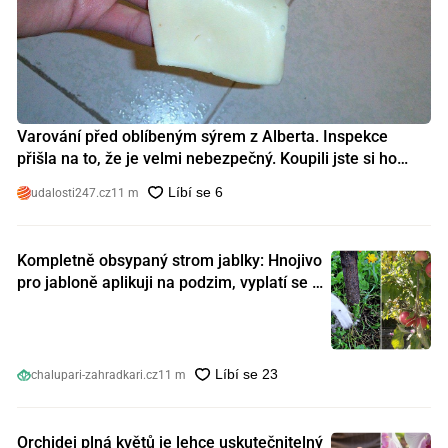
Varování před oblíbeným sýrem z Alberta. Inspekce
přišla na to, že je velmi nebezpečný. Koupili jste si ho
také?
udalosti247.cz
11 m
Kompletně obsypaný strom jablky: Hnojivo
pro jabloně aplikuji na podzim, vyplatí se s
ním nešetřit
chalupari-zahradkari.cz
11 m
Orchidej plná květů je lehce uskutečnitelný