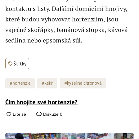
kontaktu s listy. Dalšími domácími hnojivy,
které budou vyhovovat hortenziím, jsou
vaječné skořápky, banánová slupka, kávová
sedlina nebo epsomská sůl.
Štítky
#hortenzie
#kefír
#kyselina citronová
Čím hnojíte své hortenzie?
Diskuze
0