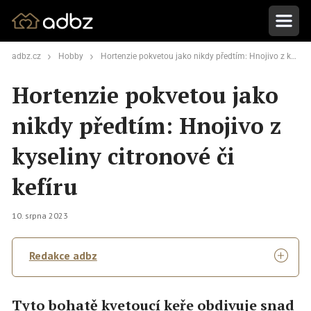
adbz.cz
Hobby
Hortenzie pokvetou jako nikdy předtím: Hnojivo z kyseliny citronové či kefíru
Hortenzie pokvetou jako
nikdy předtím: Hnojivo z
kyseliny citronové či
kefíru
10. srpna 2023
Redakce adbz
Tyto bohatě kvetoucí keře obdivuje snad