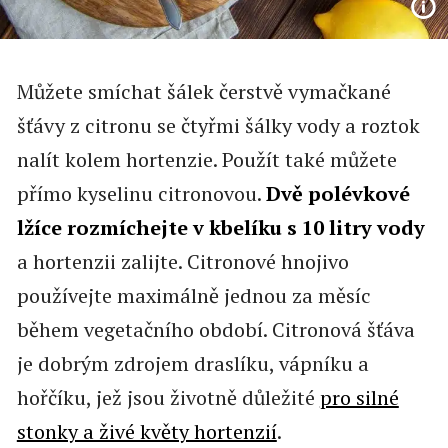
Můžete smíchat šálek čerstvě vymačkané
šťávy z citronu se čtyřmi šálky vody a roztok
nalít kolem hortenzie. Použít také můžete
přímo kyselinu citronovou.
Dvě polévkové
lžíce rozmíchejte v kbelíku s 10 litry vody
a hortenzii zalijte. Citronové hnojivo
používejte maximálně jednou za měsíc
během vegetačního období. Citronová šťáva
je dobrým zdrojem draslíku, vápníku a
hořčíku, jež jsou životně důležité
pro silné
stonky a živé květy hortenzií
.