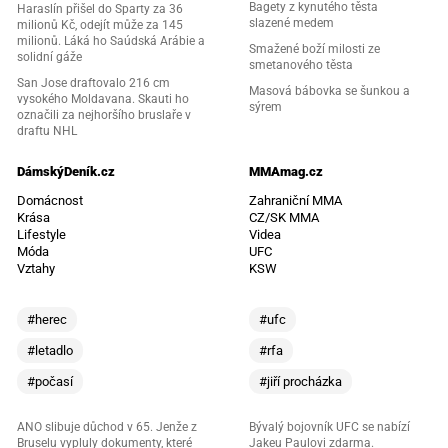
Bagety z kynutého těsta
Haraslín přišel do Sparty za 36
slazené medem
milionů Kč, odejít může za 145
milionů. Láká ho Saúdská Arábie a
Smažené boží milosti ze
solidní gáže
smetanového těsta
San Jose draftovalo 216 cm
Masová bábovka se šunkou a
vysokého Moldavana. Skauti ho
sýrem
označili za nejhoršího bruslaře v
draftu NHL
DámskýDeník.cz
MMAmag.cz
Domácnost
Zahraniční MMA
Krása
CZ/SK MMA
Lifestyle
Videa
Móda
UFC
Vztahy
KSW
#herec
#ufc
#letadlo
#rfa
#počasí
#jiří procházka
ANO slibuje důchod v 65. Jenže z
Bývalý bojovník UFC se nabízí
Bruselu vypluly dokumenty, které
Jakeu Paulovi zdarma.