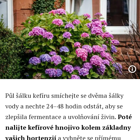
Půl šálku kefíru smíchejte se dvěma šálky
vody a nechte 24–48 hodin odstát, aby se
zlepšila fermentace a uvolňování živin.
Poté
nalijte kefírové hnojivo kolem základny
vašich hortenzií
a vyhněte se přímému