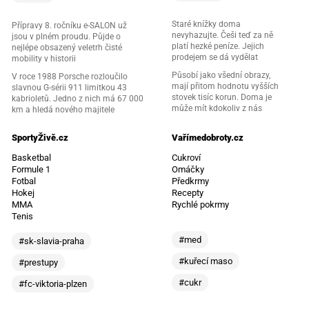
Staré knížky doma
Přípravy 8. ročníku e-SALON už
nevyhazujte. Češi teď za ně
jsou v plném proudu. Půjde o
platí hezké peníze. Jejich
nejlépe obsazený veletrh čisté
prodejem se dá vydělat
mobility v historii
Působí jako všední obrazy,
V roce 1988 Porsche rozloučilo
mají přitom hodnotu vyšších
slavnou G-sérii 911 limitkou 43
stovek tisíc korun. Doma je
kabrioletů. Jedno z nich má 67 000
může mít kdokoliv z nás
km a hledá nového majitele
SportyŽivě.cz
Vařímedobroty.cz
Basketbal
Cukroví
Formule 1
Omáčky
Fotbal
Předkrmy
Hokej
Recepty
MMA
Rychlé pokrmy
Tenis
#med
#sk-slavia-praha
#kuřecí maso
#prestupy
#cukr
#fc-viktoria-plzen