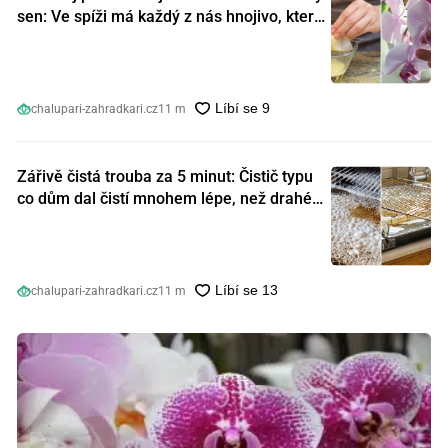
sen: Ve spíži má každý z nás hnojivo, které
orchideje nakopnou jako nic předtím
chalupari-zahradkari.cz
11 m
Zářivě čistá trouba za 5 minut: Čistič typu
co dům dal čistí mnohem lépe, než drahé
speciální prostředky
chalupari-zahradkari.cz
11 m