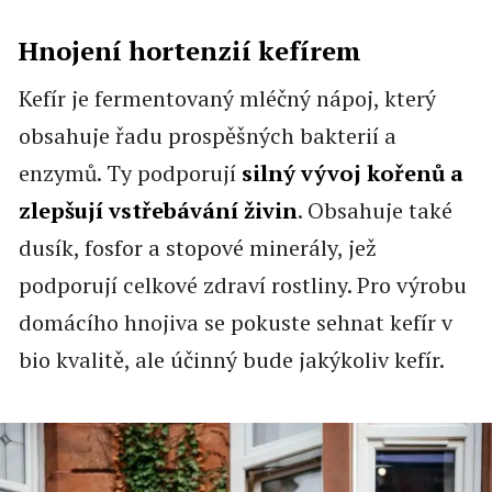
Hnojení hortenzií kefírem
Kefír je fermentovaný mléčný nápoj, který
obsahuje řadu prospěšných bakterií a
enzymů. Ty podporují
silný vývoj kořenů a
zlepšují vstřebávání živin
. Obsahuje také
dusík, fosfor a stopové minerály, jež
podporují celkové zdraví rostliny. Pro výrobu
domácího hnojiva se pokuste sehnat kefír v
bio kvalitě, ale účinný bude jakýkoliv kefír.