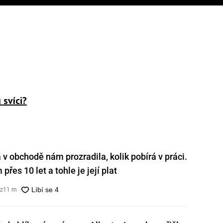
 svíci?
v obchodě nám prozradila, kolik pobírá v práci.
přes 10 let a tohle je její plat
cz
11 m