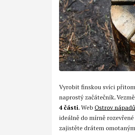
Vyrobit finskou svíci přitom
naprostý začátečník. Vezmět
4 části
. Web
Ostrov nápad
ideálně do mírně rozevřené 
zajistěte drátem omotaným