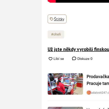
Štítky
#oheň
Už jste někdy vyrobili finskou
Diskuze
0
Prodavačka 
Pracuje tam 
udalosti247.