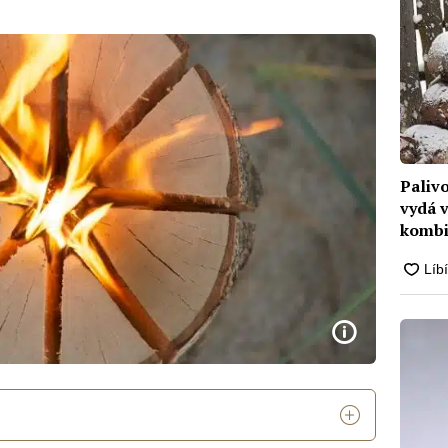
Paliv
vydá v
kombi