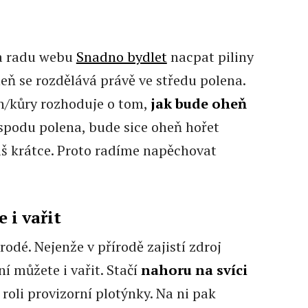
a radu webu
Snadno bydlet
nacpat piliny
eň se rozdělává právě ve středu polena.
in/kůry rozhoduje o tom,
jak bude oheň
 spodu polena, bude sice oheň hořet
liš krátce. Proto radíme napěchovat
 i vařit
orodé. Nejenže v přírodě zajistí zdroj
 ní můžete i vařit. Stačí
nahoru na svíci
 roli provizorní plotýnky. Na ni pak