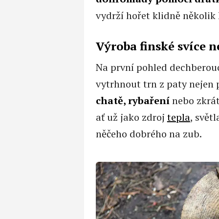
vydrží hořet klidně několik
Výroba finské svíce n
Na první pohled dechberouc
vytrhnout trn z paty nejen 
chatě, rybaření
nebo zkrát
ať už jako zdroj
tepla
, svět
něčeho dobrého na zub.