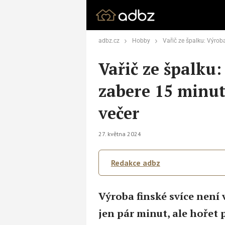
adbz.cz
Hobby
Vařič ze špalku: Výroba finské svíčky
Vařič ze špalku:
zabere 15 minut,
večer
27. května 2024
Redakce adbz
Výroba finské svíce není 
jen pár minut, ale hořet p