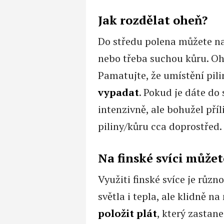
Jak rozdělat oheň?
Do středu polena můžete n
nebo třeba suchou kůru. Oh
Pamatujte, že umístění pil
vypadat
. Pokud je dáte do
intenzivně, ale bohužel pří
piliny/kůru cca doprostřed.
Na finské svíci můžete
Využiti finské svíce je různ
světla i tepla, ale klidně na
položit plát
, který zastane