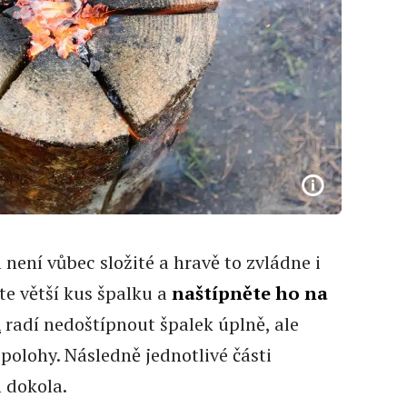
 není vůbec složité a hravě to zvládne i
e větší kus špalku a
naštípněte ho na
ů
radí nedoštípnout špalek úplně, ale
polohy. Následně jednotlivé části
 dokola.