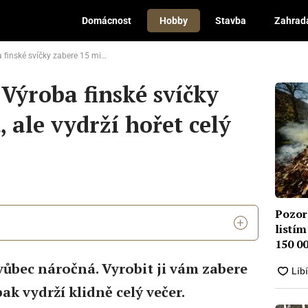
Domácnost
Hobby
Stavba
Zahrad
 zabere 15 minut, ale vydrží hořet celý večer
 Výroba finské svíčky
 ale vydrží hořet celý
Pozor
listí
150 00
vůbec náročná. Vyrobit ji vám zabere
ak vydrží klidně celý večer.