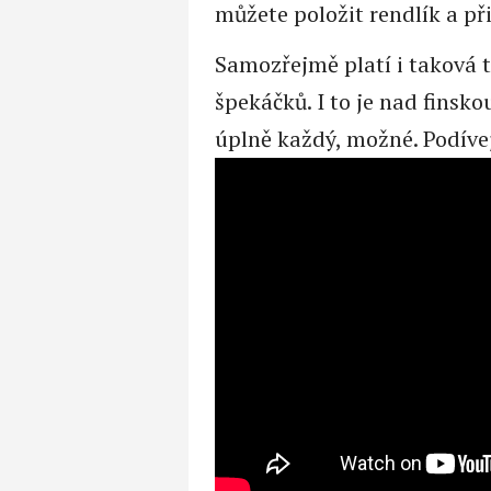
můžete položit rendlík a př
Samozřejmě platí i taková t
špekáčků. I to je nad finskou
úplně každý, možné. Podívej