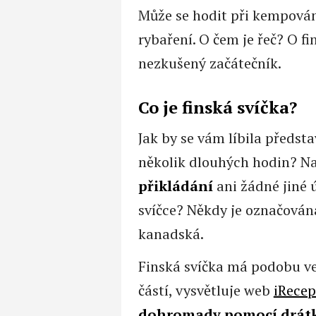
Může se hodit při kempován
rybaření. O čem je řeč? O fi
nezkušený začátečník.
Co je finská svíčka?
Jak by se vám líbila předsta
několik dlouhých hodin? Nav
přikládání
ani žádné jiné ú
svíčce? Někdy je označován
kanadská.
Finská svíčka má podobu ve
částí, vysvětluje web
iRecep
dohromady pomocí drát