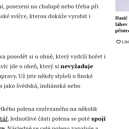
í, posezení na chalupě nebo třeba při
nské svíčce, kterou dokáže vyrobit i
Hasič
láhev 
přístr
va posedět si u ohně, který vydrží hořet i
íc jde o oheň, který si
nevyžaduje
pravy. Už jste někdy slyšeli o finské
a jako švédská, indiánská nebo
lkého polena rozřezaného na několik
tář
. Jednotlivé části polena se poté
spojí
ku
. Následně se celé poleno zapaluje a