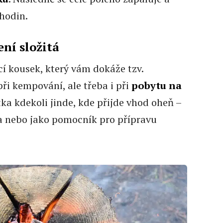
 hodin.
ení složitá
í kousek, který vám dokáže tzv.
při kempování, ale třeba i při
pobytu na
ka kdekoli jinde, kde přijde vhod oheň –
la nebo jako pomocník pro přípravu