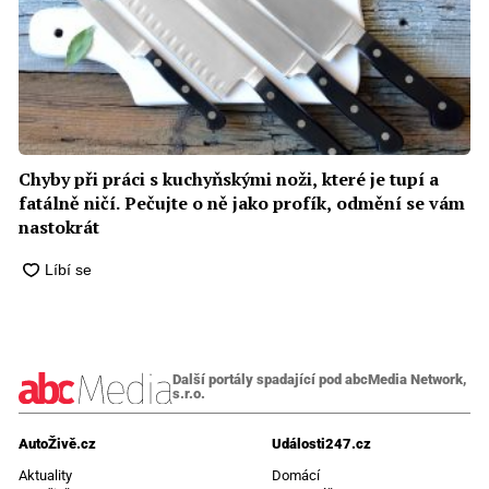
Chyby při práci s kuchyňskými noži, které je tupí a
fatálně ničí. Pečujte o ně jako profík, odmění se vám
nastokrát
Další portály spadající pod abcMedia Network,
s.r.o.
AutoŽivě.cz
Události247.cz
Aktuality
Domácí