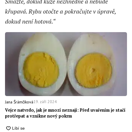
Smažte, dokud kůže nezhnědne a nebude
křupavá. Rybu otočte a pokračujte v úpravě,
dokud není hotová.“
19. září 2024
Jana Šrámčíková
Vejce natvrdo, jak je mnozí neznají: Před uvařením je stačí
protřepat a vznikne nový pokrm