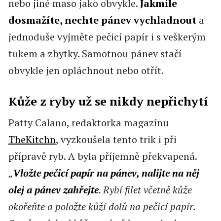
nebo jiné maso jako obvykle.
Jakmile
dosmažíte, nechte pánev vychladnout
a
jednoduše vyjměte pečicí papír i s veškerým
tukem a zbytky. Samotnou pánev stačí
obvykle jen opláchnout nebo otřít.
Kůže z ryby už se nikdy nepřichytí
Patty Calano, redaktorka magazínu
TheKitchn
, vyzkoušela tento trik i při
přípravě ryb. A byla příjemně překvapená.
„
Vložte pečicí papír na pánev, nalijte na něj
olej a pánev zahřejte
. Rybí filet včetně kůže
okořeňte a položte kůží dolů na pečicí papír.