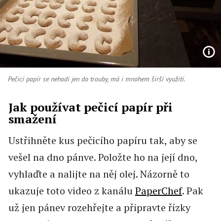
Pečicí papír se nehodí jen do trouby, má i mnohem širší využití.
Jak používat pečicí papír při
smažení
Ustřihněte kus pečicího papíru tak, aby se
vešel na dno pánve. Položte ho na její dno,
vyhlaďte a nalijte na něj olej. Názorně to
ukazuje toto video z kanálu
PaperChef
. Pak
už jen pánev rozehřejte a připravte řízky