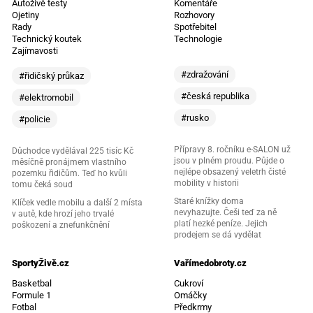
Autoživě testy
Komentáře
Ojetiny
Rozhovory
Rady
Spotřebitel
Technický koutek
Technologie
Zajímavosti
#zdražování
#řidičský průkaz
#česká republika
#elektromobil
#rusko
#policie
Přípravy 8. ročníku e-SALON už
Důchodce vydělával 225 tisíc Kč
jsou v plném proudu. Půjde o
měsíčně pronájmem vlastního
nejlépe obsazený veletrh čisté
pozemku řidičům. Teď ho kvůli
mobility v historii
tomu čeká soud
Staré knížky doma
Klíček vedle mobilu a další 2 místa
nevyhazujte. Češi teď za ně
v autě, kde hrozí jeho trvalé
platí hezké peníze. Jejich
poškození a znefunkčnění
prodejem se dá vydělat
SportyŽivě.cz
Vařímedobroty.cz
Basketbal
Cukroví
Formule 1
Omáčky
Fotbal
Předkrmy