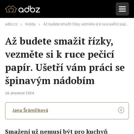
adbz.cz
Hobby
Až budete smažit řízky, vezměte si k ruce pečicí papír. Ušetří vám práci se špinavým nádobím
Až budete smažit řízky,
vezměte si k ruce pečicí
papír. Ušetří vám práci se
špinavým nádobím
16. prosince 2024
Jana Šrámčíková
Smažení už nemusí být pro kuchyň