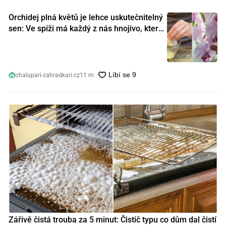
Orchidej plná květů je lehce uskutečnitelný
sen: Ve spíži má každý z nás hnojivo, které
orchideje nakopnou jako nic předtím
chalupari-zahradkari.cz
11 m
Zářivě čistá trouba za 5 minut: Čistič typu co dům dal čistí