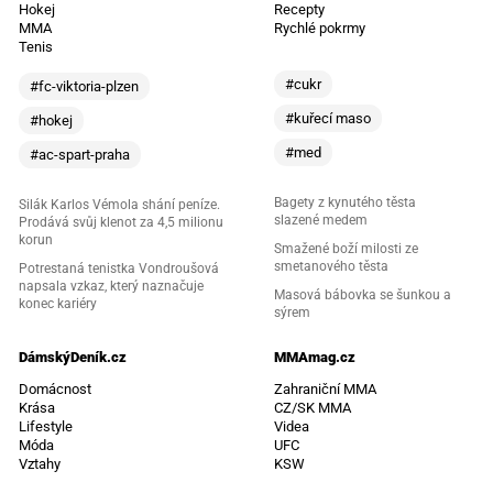
Hokej
Recepty
MMA
Rychlé pokrmy
Tenis
#cukr
#fc-viktoria-plzen
#kuřecí maso
#hokej
#med
#ac-spart-praha
Bagety z kynutého těsta
Silák Karlos Vémola shání peníze.
slazené medem
Prodává svůj klenot za 4,5 milionu
korun
Smažené boží milosti ze
smetanového těsta
Potrestaná tenistka Vondroušová
napsala vzkaz, který naznačuje
Masová bábovka se šunkou a
konec kariéry
sýrem
DámskýDeník.cz
MMAmag.cz
Domácnost
Zahraniční MMA
Krása
CZ/SK MMA
Lifestyle
Videa
Móda
UFC
Vztahy
KSW