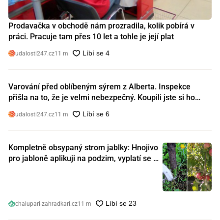
Prodavačka v obchodě nám prozradila, kolik pobírá v
práci. Pracuje tam přes 10 let a tohle je její plat
udalosti247.cz
11 m
Varování před oblíbeným sýrem z Alberta. Inspekce
přišla na to, že je velmi nebezpečný. Koupili jste si ho
také?
udalosti247.cz
11 m
Kompletně obsypaný strom jablky: Hnojivo
pro jabloně aplikuji na podzim, vyplatí se s
ním nešetřit
chalupari-zahradkari.cz
11 m