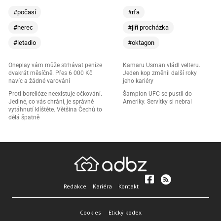
#počasí
#rfa
#herec
#jiří procházka
#letadlo
#oktagon
Oneplay vám může strhávat peníze
Kamaru Usman vládl velteru.
dvakrát měsíčně. Přes 6 000 Kč
Jeden kop změnil další roky
navíc a žádné varování
jeho kariéry
Proti borelióze neexistuje očkování.
Šampion UFC se pustil do
Jediné, co vás chrání, je správné
Ameriky. Servítky si nebral
vytáhnutí klíštěte. Většina Čechů to
dělá špatně
Redakce
Kariéra
Kontakt
Cookies
Etický kodex