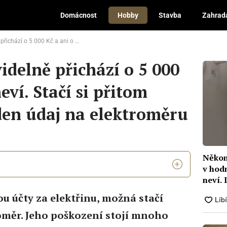
Domácnost
Hobby
Stavba
Zahrad
m neví. Stačí si přitom zkontrolovat jeden údaj na elektroměru
idelně přichází o 5 000
eví. Stačí si přitom
den údaj na elektroměru
Někom
v hodn
neví.
se st
u účty za elektřinu, možná stačí
oměr. Jeho poškození stojí mnoho