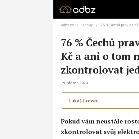
adbz.cz
Hobby
76 % Čechů pravidelně přichází o 5 000 Kč a ani o to
76 % Čechů prav
Kč a ani o tom n
zkontrolovat je
19. března 2024
Lukáš Jírovec
Pokud vám neustále rosto
zkontrolovat svůj elektr