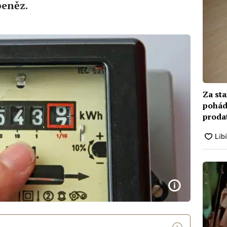
peněz.
Za sta
pohád
proda
skoro