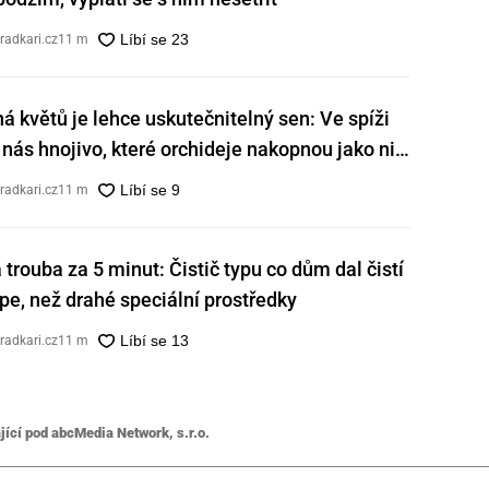
radkari.cz
11 m
ná květů je lehce uskutečnitelný sen: Ve spíži
nás hnojivo, které orchideje nakopnou jako nic
radkari.cz
11 m
á trouba za 5 minut: Čistič typu co dům dal čistí
e, než drahé speciální prostředky
radkari.cz
11 m
jící pod abcMedia Network, s.r.o.