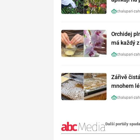
chalupari-zah
Orchidej pl
má každý z 
předtím
chalupari-zah
Zářivě čist
mnohem lép
chalupari-zah
Další portály spada