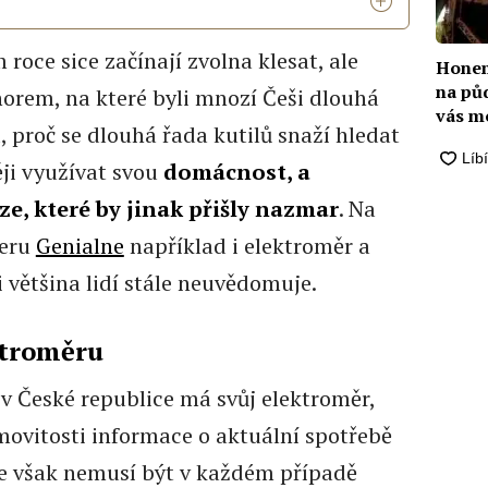
 roce sice začínají zvolna klesat, ale
Honem
na pů
norem, na které byli mnozí Češi dlouhá
vás m
d, proč se dlouhá řada kutilů snaží hledat
ěji využívat svou
domácnost, a
ze, které by jinak přišly nazmar
. Na
veru
Genialne
například i elektroměr a
i většina lidí stále neuvědomuje.
ktroměru
 České republice má svůj elektroměr,
movitosti informace o aktuální spotřebě
e však nemusí být v každém případě