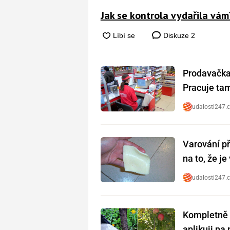
Jak se kontrola vydařila vám
Diskuze
2
Prodavačka 
Pracuje tam 
udalosti247.
Varování př
na to, že j
udalosti247.
Kompletně 
aplikuji na