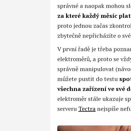
správné a naopak mohou sl
za které každý měsíc pla
proto jednou začas zkontrol
zbytečně nepřicházíte o své
V první řadě je třeba pozn
elektroměrů, a proto se vždy
správně manipulovat (návod
můžete pustit do testu
spot
všechna zařízení ve své 
elektroměr stále ukazuje sp
serveru
Tectra
nejspíše nef