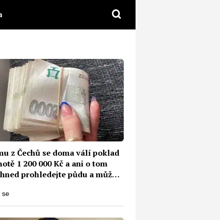
a
u z Čechů se doma válí poklad
otě 1 200 000 Kč a ani o tom
 Ihned prohledejte půdu a můžete
át boháčem