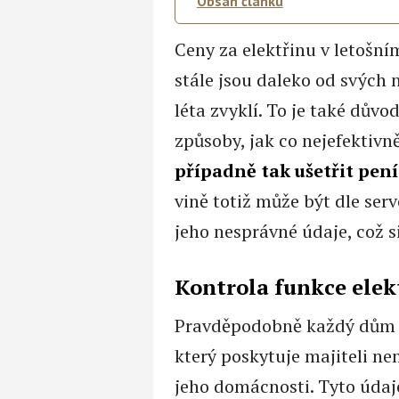
Obsah článku
Ceny za elektřinu v letošním
stále jsou daleko od svých 
léta zvyklí. To je také důvo
způsoby, jak co nejefektivn
případně tak ušetřit pení
vině totiž může být dle ser
jeho nesprávné údaje, což s
Kontrola funkce ele
Pravděpodobně každý dům v
který poskytuje majiteli ne
jeho domácnosti. Tyto údaj