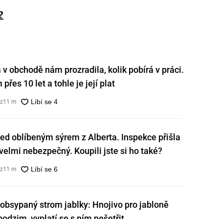
?
v obchodě nám prozradila, kolik pobírá v práci.
přes 10 let a tohle je její plat
cz
11 m
ed oblíbeným sýrem z Alberta. Inspekce přišla
e velmi nebezpečný. Koupili jste si ho také?
cz
11 m
obsypaný strom jablky: Hnojivo pro jabloně
 podzim, vyplatí se s ním nešetřit