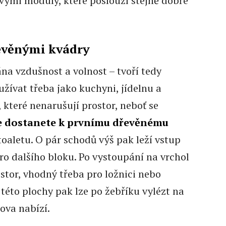
vými moduly, které poslouží stejně dobře
řevěnými kvádry
a vzdušnost a volnost – tvoří tedy
oužívat třeba jako kuchyni, jídelnu a
 které nenarušují prostor, neboť se
se dostanete k prvnímu dřevěnému
toaletu. O pár schodů výš pak leží vstup
dro dalšího bloku. Po vystoupání na vrchol
ostor, vhodný třeba pro ložnici nebo
 této plochy pak lze po žebříku vylézt na
ova nabízí.