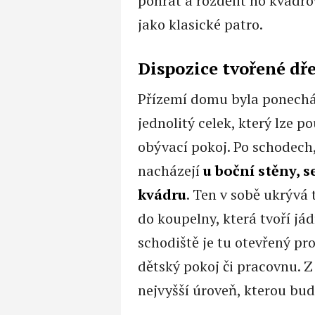
pohrát a rozdělit ho kvádro
jako klasické patro.
Dispozice tvořené d
Přízemí domu byla ponechán
jednolitý celek, který lze p
obývací pokoj. Po schodech,
nacházejí
u boční stěny, 
kvádru
. Ten v sobě ukrývá 
do koupelny, která tvoří já
schodiště je tu otevřený pr
dětský pokoj či pracovnu. Z
nejvyšší úroveň, kterou bud