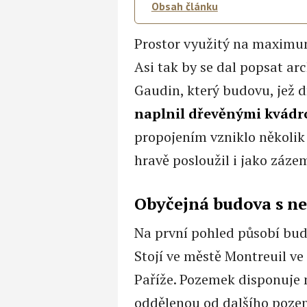
Obsah článku
Prostor využitý na maximum,
Asi tak by se dal popsat ar
Gaudin, který budovu, jež dř
naplnil dřevěnými kvád
propojením vzniklo několik
hravě posloužil i jako záze
Obyčejná budova s n
Na první pohled působí bud
Stojí ve městě Montreuil ve
Paříže. Pozemek disponuje 
oddělenou od dalšího poze