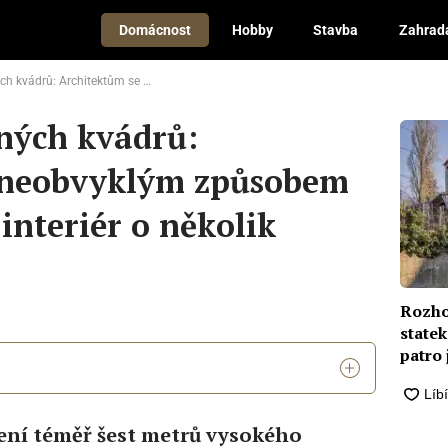
Domácnost
Hobby
Stavba
Zahrad
eobvyklým způsobem povedlo rozšířit interiér o několik místností
ných kvádrů:
 neobvyklým způsobem
 interiér o několik
Rozho
statek
patro
ení téměř šest metrů vysokého