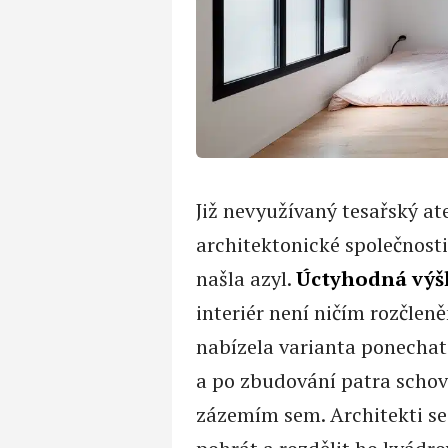
Již nevyužívaný tesařský at
architektonické společnosti
našla azyl.
Úctyhodná výšk
interiér není ničím rozčlen
nabízela varianta ponechat 
a po zbudování patra schov
zázemím sem. Architekti se