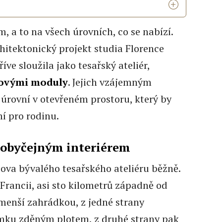
 a to na všech úrovních, co se nabízí.
chitektonický projekt studia Florence
íve sloužila jako tesařský ateliér,
rovými moduly
. Jejich vzájemným
 úrovní v otevřeném prostoru, který by
mí pro rodinu.
eobyčejným interiérem
ova bývalého tesařského ateliéru běžně.
 Francii, asi sto kilometrů západně od
menší zahrádkou, z jedné strany
mku zděným plotem, z druhé strany pak