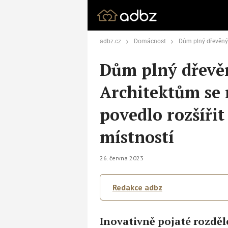
adbz.cz
Domácnost
Dům plný dřevěných kvádrů: Architektům se n
Dům plný dřevě
Architektům se
povedlo rozšířit
místností
26. června 2023
Redakce adbz
Inovativně pojaté rozděl