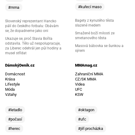
#kuřecí maso
#mma
Bagety z kynutého těsta
Slovenský reprezentant Hancko
slazené medem
pálí do českého fotbalu: Obávám
se, že dopadneme jako oni
Smažené boží milosti ze
smetanového těsta
Ukazuje se, proč Slavia Bořila
odstavila. Tělo už nespolupracuje,
Masová bábovka se šunkou a
za Liberec odehrál jen půl hodiny a
sýrem
musel střídat
DámskýDeník.cz
MMAmag.cz
Domácnost
Zahraniční MMA
Krása
CZ/SK MMA
Lifestyle
Videa
Móda
UFC
Vztahy
KSW
#letadlo
#oktagon
#počasí
#ufc
#herec
#jiří procházka