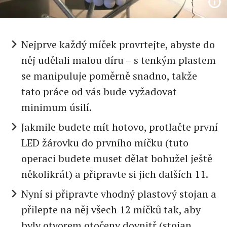
Nejprve každý míček provrtejte, abyste do
něj udělali malou díru – s tenkým plastem
se manipuluje poměrně snadno, takže
tato práce od vás bude vyžadovat
minimum úsilí.
Jakmile budete mít hotovo, protlačte první
LED žárovku do prvního míčku (tuto
operaci budete muset dělat bohužel ještě
několikrát) a připravte si jich dalších 11.
Nyní si připravte vhodný plastový stojan a
přilepte na něj všech 12 míčků tak, aby
byly otvorem otočeny dovnitř (stojan