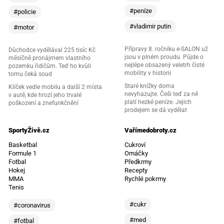
#peníze
#policie
#vladimir putin
#motor
Přípravy 8. ročníku e-SALON už
Důchodce vydělával 225 tisíc Kč
jsou v plném proudu. Půjde o
měsíčně pronájmem vlastního
nejlépe obsazený veletrh čisté
pozemku řidičům. Teď ho kvůli
mobility v historii
tomu čeká soud
Staré knížky doma
Klíček vedle mobilu a další 2 místa
nevyhazujte. Češi teď za ně
v autě, kde hrozí jeho trvalé
platí hezké peníze. Jejich
poškození a znefunkčnění
prodejem se dá vydělat
SportyŽivě.cz
Vařímedobroty.cz
Basketbal
Cukroví
Formule 1
Omáčky
Fotbal
Předkrmy
Hokej
Recepty
MMA
Rychlé pokrmy
Tenis
#cukr
#coronavirus
#med
#fotbal