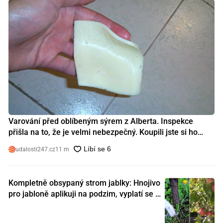
Varování před oblíbeným sýrem z Alberta. Inspekce
přišla na to, že je velmi nebezpečný. Koupili jste si ho
také?
udalosti247.cz
11 m
Kompletně obsypaný strom jablky: Hnojivo
pro jabloně aplikuji na podzim, vyplatí se s
ním nešetřit