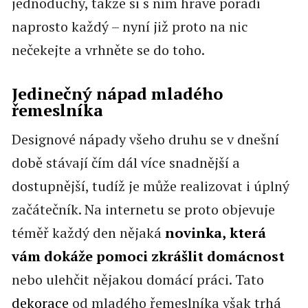
jednoduchý, takže si s ním hravě poradí
naprosto každý – nyní již proto na nic
nečekejte a vrhněte se do toho.
Jedinečný nápad mladého
řemeslníka
Designové nápady všeho druhu se v dnešní
době stávají čím dál více snadnější a
dostupnější, tudíž je může realizovat i úplný
začátečník. Na internetu se proto objevuje
téměř každý den nějaká
novinka,
která
vám dokáže pomoci zkrášlit domácnost
nebo ulehčit nějakou domácí práci. Tato
dekorace
od mladého řemeslníka však trhá