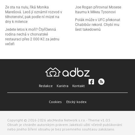
Ze sta na nulu, říká Monika
Joe Rogan přirovnal Mosese
Marešová. Leoš jí oznámil rozvod v
Itaumu k Mikeu Tysonovi
těhotenství, pak podle ní mizel na
Polák může v UFC překonat
dny k milence
Chabibův rekord. Chybí mu
Jedete letos k moři? Čtyřčlenná
šest takedownů
rodina nechá v chorvatské
restauraci přes 2 000 Kč za jednu
večeři
Redakce
Kariéra
Kontakt
Cookies
Etický kodex
Copyright © 2016-2026 abcMedia Network s.r.o. - Theme v1.0.5
Obsah je chráněn autorským právem. Jakékoli užití včetně publikování
nebo jiného šíření obsahu je bez písemného souhlasu zakázano.