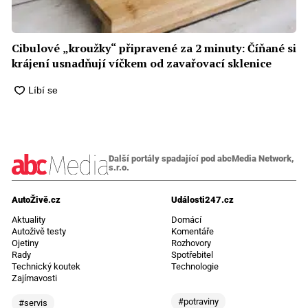
Cibulové „kroužky“ připravené za 2 minuty: Číňané si
krájení usnadňují víčkem od zavařovací sklenice
Další portály spadající pod abcMedia Network,
s.r.o.
AutoŽivě.cz
Události247.cz
Aktuality
Domácí
Autoživě testy
Komentáře
Ojetiny
Rozhovory
Rady
Spotřebitel
Technický koutek
Technologie
Zajímavosti
#potraviny
#servis