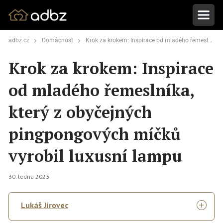
adbz.cz
Domácnost
Krok za krokem: Inspirace od mladého řemeslníka, který z obyčejných pingpongových míčků vyrobil luxusní lampu
Krok za krokem: Inspirace
od mladého řemeslníka,
který z obyčejných
pingpongových míčků
vyrobil luxusní lampu
30. ledna 2023
Lukáš Jírovec