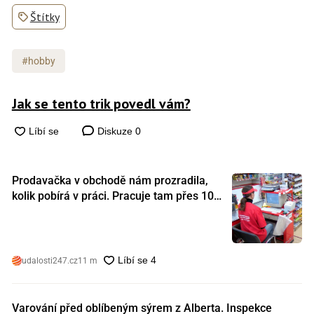
Štítky
#hobby
Jak se tento trik povedl vám?
Diskuze
0
Prodavačka v obchodě nám prozradila,
kolik pobírá v práci. Pracuje tam přes 10
let a tohle je její plat
udalosti247.cz
11 m
Varování před oblíbeným sýrem z Alberta. Inspekce