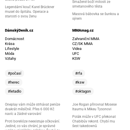
Smažené boží milosti ze
smetanového těsta
Legendární kouč Karel Brückner
musel do špitálu. Operace a
Masová bábovka se šunkou a
starosti o svou ženu
sýrem
DámskýDeník.cz
MMAmag.cz
Domácnost
Zahraniční MMA
Krása
CZ/SK MMA
Lifestyle
Videa
Móda
UFC
Vztahy
KSW
#počasí
#rfa
#herec
#ksw
#letadlo
#oktagon
Oneplay vám může strhávat peníze
Joe Rogan přirovnal Mosese
dvakrát měsíčně. Přes 6 000 Kč
Itaumu k Mikeu Tysonovi
navíc a žádné varování
Polák může v UFC překonat
Proti borelióze neexistuje očkování.
Chabibův rekord. Chybí mu
Jediné, co vás chrání, je správné
šest takedownů