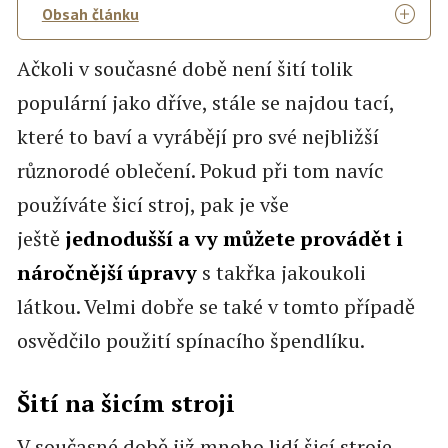
Obsah článku
Ačkoli v současné době není šití tolik
populární jako dříve, stále se najdou tací,
které to baví a vyrábějí pro své nejbližší
různorodé oblečení. Pokud při tom navíc
používáte šicí stroj, pak je vše
ještě
jednodušší a vy můžete provádět i
náročnější úpravy
s takřka jakoukoli
látkou. Velmi dobře se také v tomto případě
osvědčilo použití spínacího špendlíku.
Šití na šicím stroji
V současné době již mnoho lidí šicí stroje