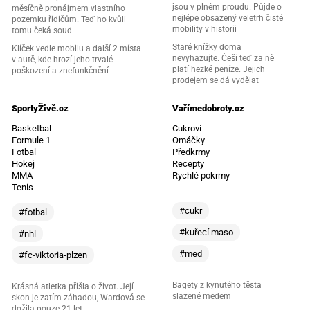
jsou v plném proudu. Půjde o
měsíčně pronájmem vlastního
nejlépe obsazený veletrh čisté
pozemku řidičům. Teď ho kvůli
mobility v historii
tomu čeká soud
Staré knížky doma
Klíček vedle mobilu a další 2 místa
nevyhazujte. Češi teď za ně
v autě, kde hrozí jeho trvalé
platí hezké peníze. Jejich
poškození a znefunkčnění
prodejem se dá vydělat
SportyŽivě.cz
Vařímedobroty.cz
Basketbal
Cukroví
Formule 1
Omáčky
Fotbal
Předkrmy
Hokej
Recepty
MMA
Rychlé pokrmy
Tenis
#cukr
#fotbal
#kuřecí maso
#nhl
#med
#fc-viktoria-plzen
Bagety z kynutého těsta
Krásná atletka přišla o život. Její
slazené medem
skon je zatím záhadou, Wardová se
dožila pouze 21 let