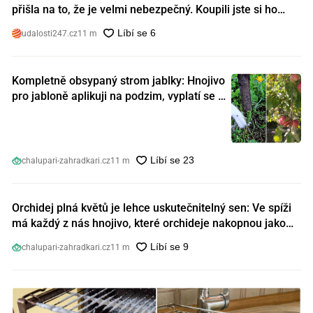
přišla na to, že je velmi nebezpečný. Koupili jste si ho
také?
udalosti247.cz
11 m
Kompletně obsypaný strom jablky: Hnojivo
pro jabloně aplikuji na podzim, vyplatí se s
ním nešetřit
chalupari-zahradkari.cz
11 m
Orchidej plná květů je lehce uskutečnitelný sen: Ve spíži
má každý z nás hnojivo, které orchideje nakopnou jako
nic předtím
chalupari-zahradkari.cz
11 m