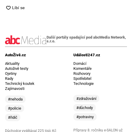
Další portály spadající pod abcMedia Network,
s.r.o.
AutoŽivě.cz
Události247.cz
Aktuality
Domácí
Autoživě testy
Komentáře
Ojetiny
Rozhovory
Rady
Spotřebitel
Technický koutek
Technologie
Zajímavosti
#zdražování
#nehoda
#důchody
#policie
#potraviny
#řidič
Přípravy 8. ročníku e-SALON už
Důchodce vydělával 225 tisíc Kč