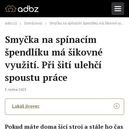
adbz.cz
Domácnost
Smyčka na spínacím špendlíku má šikovné využití. Při šití ulehčí spoustu práce
Smyčka na spínacím
špendlíku má šikovné
využití. Při šití ulehčí
spoustu práce
5. ledna 2025
Lukáš Jírovec
Pokud máte doma šicí stroj a stále ho čas