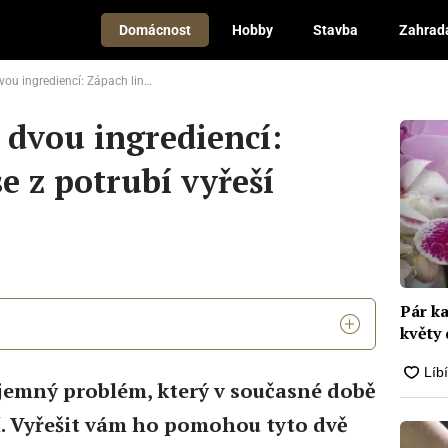
Domácnost
Hobby
Stavba
Zahrad
 Zápach linoucí se z potrubí vyřeší citron se sodou
 dvou ingrediencí:
e z potrubí vyřeší
Pár k
květy 
íjemný problém, který v současné době
 Vyřešit vám ho pomohou tyto dvě