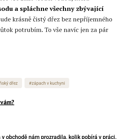
sodu a spláchne všechny zbývající
bude krásně čistý dřez bez nepříjemného
tok potrubím. To vše navíc jen za pár
ňský dřez
#zápach v kuchyni
l vám?
v obchodě nám prozradila, kolik pobírá v práci.