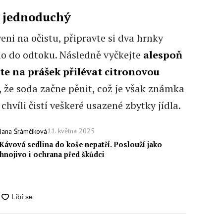
i jednoduchý
eni na očistu, připravte si dva hrnky
mo do odtoku. Následně vyčkejte
alespoň
te na prášek přilévat citronovou
, že soda začne pěnit, což je však známka
chvíli čistí veškeré usazené zbytky jídla.
11. května 2025
Jana Šrámčíková
Kávová sedlina do koše nepatří. Poslouží jako
hnojivo i ochrana před škůdci