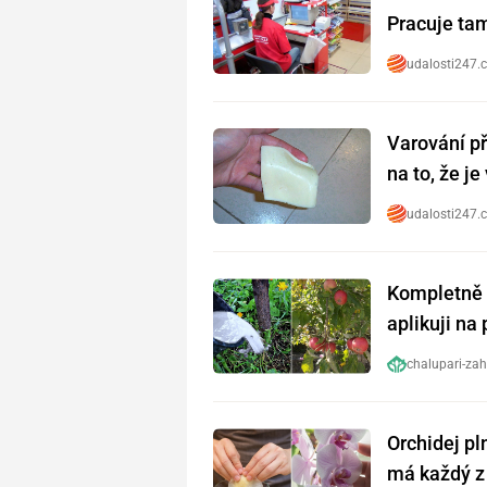
Pracuje tam 
udalosti247.
Varování př
na to, že j
udalosti247.
Kompletně 
aplikuji na
chalupari-zah
Orchidej pl
má každý z 