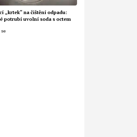
í „krtek“ na čištění odpadu:
é potrubí uvolní soda s octem