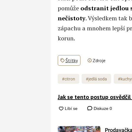
pomůže
odstranit jedlou 
nečistoty
. Výsledkem tak 
zápachu a mnohem lepší prů
korun.
Štítky
Zdroje
#citron
#jedlá soda
#kuchy
Jak se tento postup osvědči
Diskuze
0
Prodavačka 