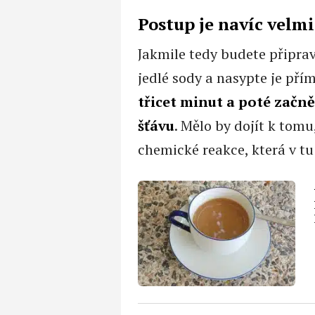
Postup je navíc velm
Jakmile tedy budete připrav
jedlé sody a nasypte je pří
třicet minut a poté začně
šťávu
. Mělo by dojít k tomu
chemické reakce, která v tu 