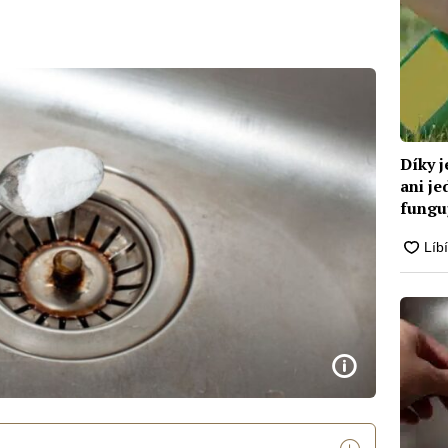
Díky j
ani je
funguj