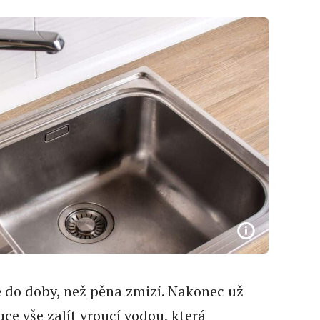
e do doby, než pěna zmizí. Nakonec už
ce vše zalít vroucí vodou, která