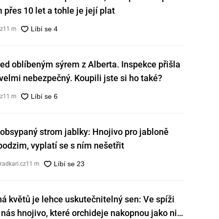
přes 10 let a tohle je její plat
cz
11 m
ed oblíbeným sýrem z Alberta. Inspekce přišla
e velmi nebezpečný. Koupili jste si ho také?
cz
11 m
obsypaný strom jablky: Hnojivo pro jabloně
 podzim, vyplatí se s ním nešetřit
radkari.cz
11 m
ná květů je lehce uskutečnitelný sen: Ve spíži
nás hnojivo, které orchideje nakopnou jako nic