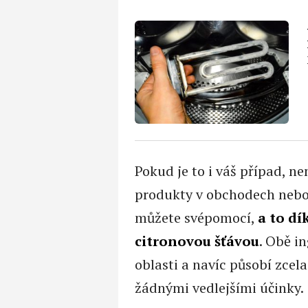
Pokud je to i váš případ, 
produkty v obchodech nebo 
můžete svépomocí,
a to dí
citronovou šťávou
. Obě i
oblasti a navíc působí zcel
žádnými vedlejšími účinky.