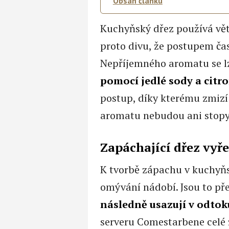
Obsah článku
Kuchyňský dřez používá vět
proto divu, že postupem ča
Nepříjemného aromatu se 
pomocí jedlé sody a citr
postup, díky kterému zmizí
aromatu nebudou ani stopy
Zapáchající dřez vyř
K tvorbě zápachu v kuchyňs
omývání nádobí. Jsou to př
následně usazují v odto
serveru Comestarbene celé 