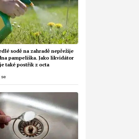
edlé sodě na zahradě nepřežije
dna pampeliška. Jako likvidátor
e také postřik z octa