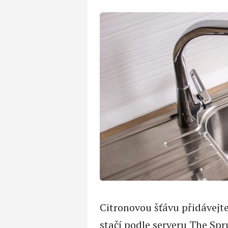
Citronovou šťávu přidávejt
stačí podle serveru The Spru