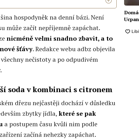
Domác
šina hospodyněk na denní bázi. Není
Ucpan
su může začít nepříjemně zapáchat.
lze
nicméně velmi snadno zbavit, a to
onové šťávy
. Redakce webu adbz objevila
 všechny nečistoty a po odpudivém
.
eší soda v kombinaci s citronem
kém dřezu nejčastěji dochází v důsledku
edevším zbytky jídla,
které se pak
ku
a postupem času kvůli nim podle
zařízení začíná nehezky zapáchat.