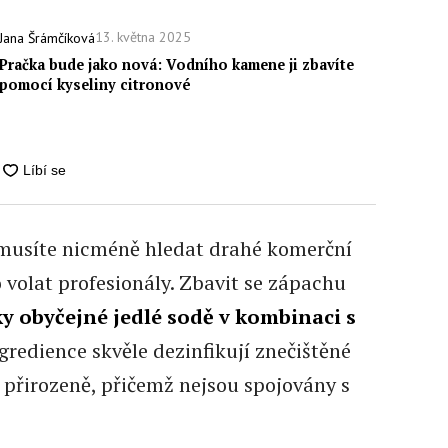
13. května 2025
Jana Šrámčíková
Pračka bude jako nová: Vodního kamene ji zbavíte
pomocí kyseliny citronové
nemusíte nicméně hledat drahé komerční
volat profesionály. Zbavit se zápachu
ky obyčejné jedlé sodě v kombinaci s
ngredience skvěle dezinfikují znečištěné
a přirozeně, přičemž nejsou spojovány s