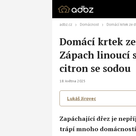
adbz.cz
Domácnost
Domácí krtek ze dvou ingrediencí:
Domácí krtek ze
Zápach linoucí s
citron se sodou
18. května 2025
Lukáš Jírovec
Zapáchající dřez je nepř
trápí mnoho domácností.