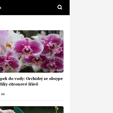
a
apek do vody: Orchidej se obsype
díky citronové šťávě