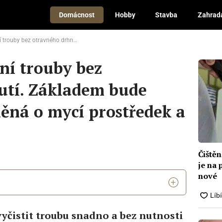
Domácnost
Hobby
Stavba
Zahrad
hnutí. Základem bude jedlá soda doplněná o mycí prostředek a vodu
ění trouby bez
utí. Základem bude
něná o mycí prostředek a
Čištěn
je na 
nové
yčistit troubu snadno a bez nutnosti