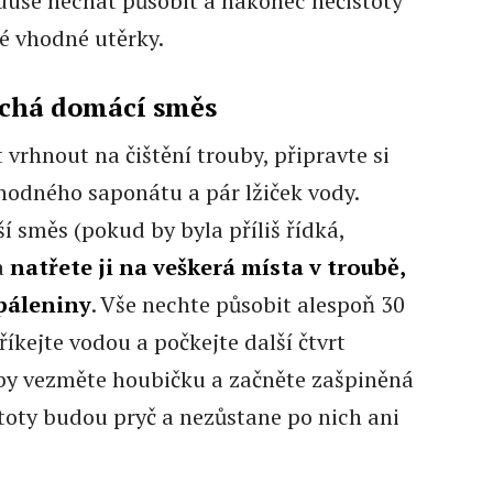
uše nechat působit a nakonec nečistoty
né vhodné utěrky.
chá domácí směs
 vrhnout na čištění trouby, připravte si
 vhodného saponátu a pár lžiček vody.
í směs (pokud by byla příliš řídká,
a
natřete ji na veškerá místa v troubě,
spáleniny
. Vše nechte působit alespoň 30
íkejte vodou a počkejte další čtvrt
oby vezměte houbičku a začněte zašpiněná
stoty budou pryč a nezůstane po nich ani