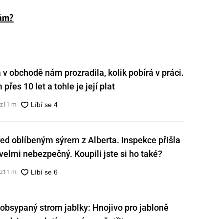
vám?
v obchodě nám prozradila, kolik pobírá v práci.
přes 10 let a tohle je její plat
cz
11 m
ed oblíbeným sýrem z Alberta. Inspekce přišla
e velmi nebezpečný. Koupili jste si ho také?
cz
11 m
obsypaný strom jablky: Hnojivo pro jabloně