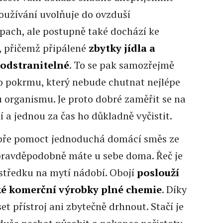
 používání uvolňuje do ovzduší
ápach, ale postupně také dochází ke
e, přičemž připálené
zbytky jídla a
 odstranitelné
. To se pak samozřejmě
ho pokrmu, který nebude chutnat nejlépe
 organismu. Je proto dobré zaměřit se na
 a jednou za čas ho důkladně vyčistit.
bře pomoct jednoduchá domácí směs ze
ž pravděpodobně máte u sebe doma. Řeč je
středku na mytí nádobí. Obojí
poslouží
é komerční výrobky plné chemie
. Díky
t přístroj ani zbytečně drhnout. Stačí je