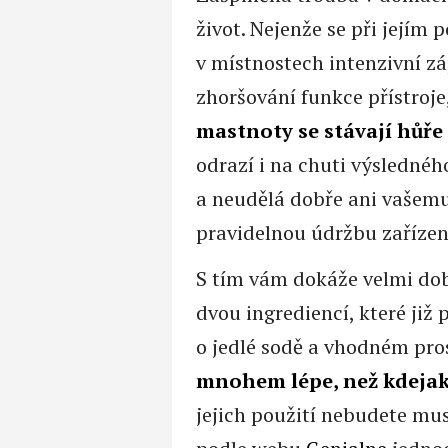
život. Nejenže se při jejím
v místnostech intenzivní z
zhoršování funkce přístroj
mastnoty se stávají hůře
odrazí i na chuti výsledné
a neudělá dobře ani vašemu
pravidelnou údržbu zařízení
S tím vám dokáže velmi do
dvou ingrediencí, které ji
o jedlé sodě a vhodném pro
mnohem lépe, než kdejak
jejich použití nebudete muse