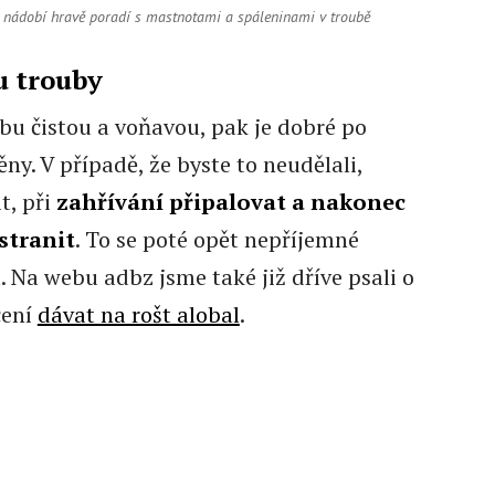
í nádobí hravě poradí s mastnotami a spáleninami v troubě
u trouby
bu čistou a voňavou, pak je dobré po
ny. V případě, že byste to neudělali,
t, při
zahřívání připalovat a nakonec
stranit
. To se poté opět nepříjemné
. Na webu adbz jsme také již dříve psali o
čení
dávat na rošt alobal
.