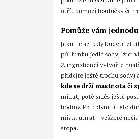
podle webu
Genialne
jednod
otřít pomocí houbičky či ji
Pomůže vám jednodu
Jakmile se tedy budete chtít
půl hrnku jedlé sody, lžíci
Z ingrediencí vytvořte hustš
přidejte ještě trochu sody) 
kde se drží mastnota či 
minut, poté směs ještě postř
hodiny. Po uplynutí této d
místa utírat – veškeré neči
stopa.