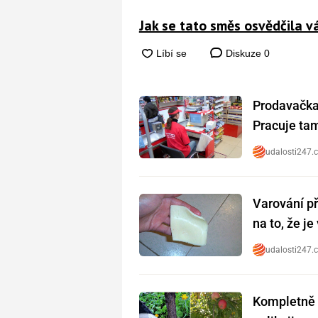
Jak se tato směs osvědčila 
Diskuze
0
Prodavačka 
Pracuje tam 
udalosti247.
Varování př
na to, že j
udalosti247.
Kompletně 