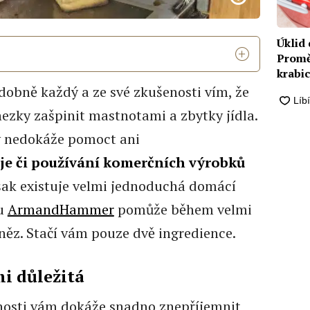
Úklid
Promě
krabic
bně každý a ze své zkušenosti vím, že
zky zašpinit mastnotami a zbytky jídla.
 nedokáže pomoct ani
oje či používání komerčních výrobků
však existuje velmi jednoduchá domácí
bu
ArmandHammer
pomůže během velmi
něz. Stačí vám pouze dvě ingredience.
mi důležitá
osti vám dokáže snadno znepříjemnit