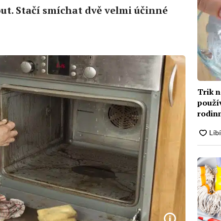
ut. Stačí smíchat dvě velmi účinné
Trik n
použív
rodin
jako 