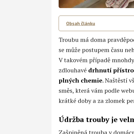
Obsah článku
Troubu má doma pravděpodo
se může postupem času nehe
V takovém případě mnohdy
zdlouhavé
drhnutí přístr
plných chemie
. Naštěstí 
směs, která vám podle we
krátké doby a za zlomek pe
Údržba trouby je vel
Zašpiněná trouba v domácn