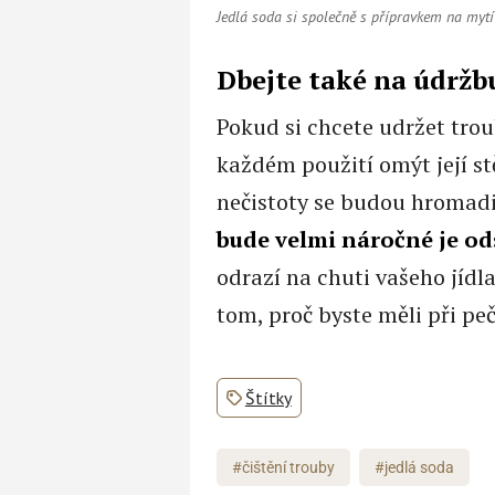
Jedlá soda si společně s přípravkem na myt
Dbejte také na údržb
Pokud si chcete udržet trou
každém použití omýt její stě
nečistoty se budou hromadi
bude velmi náročné je od
odrazí na chuti vašeho jídla
tom, proč byste měli při pe
Štítky
#čištění trouby
#jedlá soda