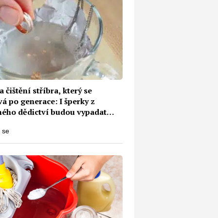
a čištění stříbra, který se
á po generace: I šperky z
ného dědictví budou vypadat
nové