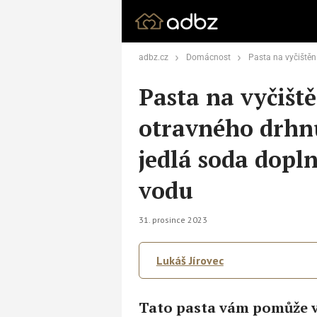
adbz.cz
Domácnost
Pasta na vyčištění trouby bez otravného dr
Pasta na vyčišt
otravného drhn
jedlá soda dopl
vodu
31. prosince 2023
Lukáš Jírovec
Tato pasta vám pomůže v