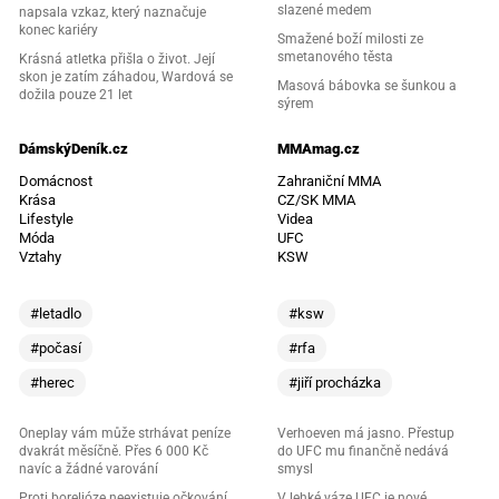
slazené medem
napsala vzkaz, který naznačuje
konec kariéry
Smažené boží milosti ze
smetanového těsta
Krásná atletka přišla o život. Její
skon je zatím záhadou, Wardová se
Masová bábovka se šunkou a
dožila pouze 21 let
sýrem
DámskýDeník.cz
MMAmag.cz
Domácnost
Zahraniční MMA
Krása
CZ/SK MMA
Lifestyle
Videa
Móda
UFC
Vztahy
KSW
#letadlo
#ksw
#počasí
#rfa
#herec
#jiří procházka
Oneplay vám může strhávat peníze
Verhoeven má jasno. Přestup
dvakrát měsíčně. Přes 6 000 Kč
do UFC mu finančně nedává
navíc a žádné varování
smysl
Proti borelióze neexistuje očkování.
V lehké váze UFC je nové