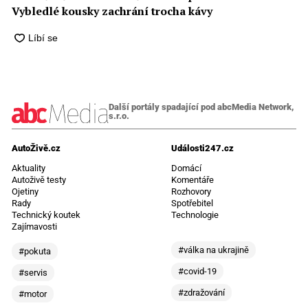
Vybledlé kousky zachrání trocha kávy
Další portály spadající pod abcMedia Network,
s.r.o.
AutoŽivě.cz
Události247.cz
Aktuality
Domácí
Autoživě testy
Komentáře
Ojetiny
Rozhovory
Rady
Spotřebitel
Technický koutek
Technologie
Zajímavosti
#válka na ukrajině
#pokuta
#covid-19
#servis
#zdražování
#motor