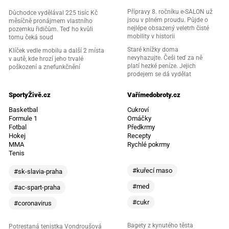
Přípravy 8. ročníku e-SALON už
Důchodce vydělával 225 tisíc Kč
jsou v plném proudu. Půjde o
měsíčně pronájmem vlastního
nejlépe obsazený veletrh čisté
pozemku řidičům. Teď ho kvůli
mobility v historii
tomu čeká soud
Staré knížky doma
Klíček vedle mobilu a další 2 místa
nevyhazujte. Češi teď za ně
v autě, kde hrozí jeho trvalé
platí hezké peníze. Jejich
poškození a znefunkčnění
prodejem se dá vydělat
SportyŽivě.cz
Vařímedobroty.cz
Basketbal
Cukroví
Formule 1
Omáčky
Fotbal
Předkrmy
Hokej
Recepty
MMA
Rychlé pokrmy
Tenis
#kuřecí maso
#sk-slavia-praha
#med
#ac-spart-praha
#cukr
#coronavirus
Bagety z kynutého těsta
Potrestaná tenistka Vondroušová