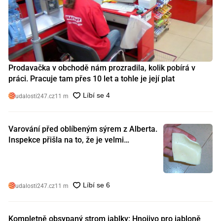
Prodavačka v obchodě nám prozradila, kolik pobírá v
práci. Pracuje tam přes 10 let a tohle je její plat
udalosti247.cz
11 m
Varování před oblíbeným sýrem z Alberta.
Inspekce přišla na to, že je velmi
nebezpečný. Koupili jste si ho také?
udalosti247.cz
11 m
Kompletně obsypaný strom jablky: Hnojivo pro jabloně