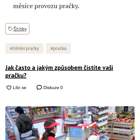
měsíce provozu pračky.
Štítky
#čištění pračky
#pračka
Jak často a jakým způsobem čistíte vaši
pračku?
Diskuze
0