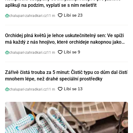
aplikuji na podzim, vyplatí se s ním nešetřit
chalupari-zahradkari.cz
11 m
Orchidej plná květů je lehce uskutečnitelný sen: Ve spíži
má každý z nás hnojivo, které orchideje nakopnou jako
nic předtím
chalupari-zahradkari.cz
11 m
Zářivě čistá trouba za 5 minut: Čistič typu co dům dal čistí
mnohem lépe, než drahé speciální prostředky
chalupari-zahradkari.cz
11 m