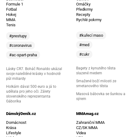
Formule 1
Omáčky
Fotbal
Předkrmy
Hokej
Recepty
MMA
Rychlé pokrmy
Tenis
#kuřecí maso
#prestupy
#med
#coronavirus
#cukr
#ac-spart-praha
Bagety z kynutého těsta
Lásky CR7. Boháč Ronaldo ukázal
slazené medem
svoje naleštěné krásky v hodnotě
půl miliardy
Smažené boží milosti ze
smetanového těsta
Holkám dával 500 euro a já to
udělala pro jeho oči. Zálety
Masová bábovka se šunkou a
slovenského reprezentanta
sýrem
Gáboríka
DámskýDeník.cz
MMAmag.cz
Domácnost
Zahraniční MMA
Krása
CZ/SK MMA
Lifestyle
Videa