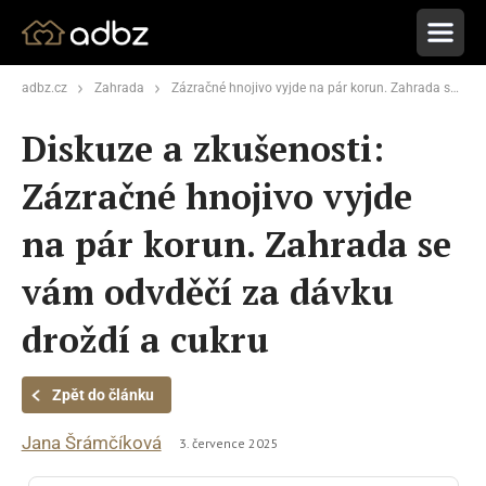
adbz.cz
Zahrada
Zázračné hnojivo vyjde na pár korun. Zahrada se vám odvděčí za dávku droždí a cukru
Diskuze a zkušenosti:
Zázračné hnojivo vyjde
na pár korun. Zahrada se
vám odvděčí za dávku
droždí a cukru
Zpět do článku
Jana Šrámčíková
3. července 2025