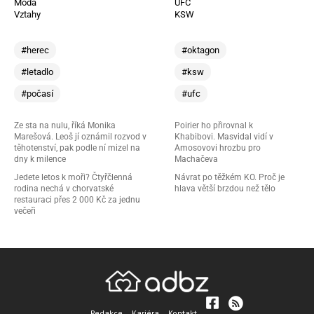
Móda
UFC
Vztahy
KSW
#herec
#oktagon
#letadlo
#ksw
#počasí
#ufc
Ze sta na nulu, říká Monika
Poirier ho přirovnal k
Marešová. Leoš jí oznámil rozvod v
Khabibovi. Masvidal vidí v
těhotenství, pak podle ní mizel na
Amosovovi hrozbu pro
dny k milence
Machačeva
Jedete letos k moři? Čtyřčlenná
Návrat po těžkém KO. Proč je
rodina nechá v chorvatské
hlava větší brzdou než tělo
restauraci přes 2 000 Kč za jednu
večeři
Redakce
Kariéra
Kontakt