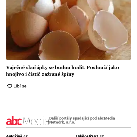
Vaječné skořápky se budou hodit. Poslouží jako
hnojivo i čistič zažrané špíny
Další portály spadající pod abcMedia
Network, s.r.o.
AutoŽivě.cz
Události247.cz