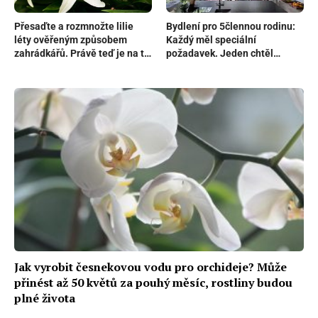
Přesaďte a rozmnožte lilie
Bydlení pro 5člennou rodinu:
léty ověřeným způsobem
Každý měl speciální
zahrádkářů. Právě teď je na to
požadavek. Jeden chtěl
ideální čas, bohatě vám
bazén, druhý divokou přírodu a
pokvetou už příští rok
děti soukromí
Jak vyrobit česnekovou vodu pro orchideje? Může
přinést až 50 květů za pouhý měsíc, rostliny budou
plné života