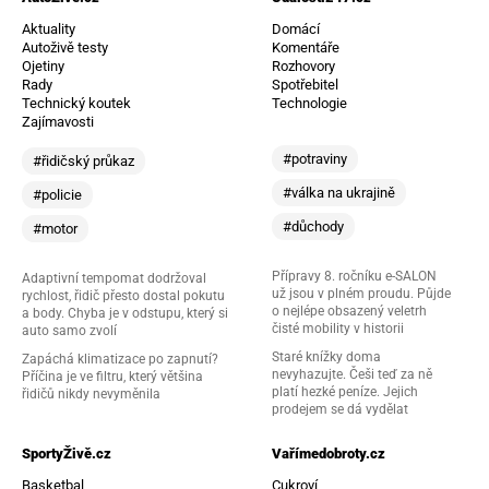
Aktuality
Domácí
Autoživě testy
Komentáře
Ojetiny
Rozhovory
Rady
Spotřebitel
Technický koutek
Technologie
Zajímavosti
#potraviny
#řidičský průkaz
#válka na ukrajině
#policie
#důchody
#motor
Přípravy 8. ročníku e-SALON
Adaptivní tempomat dodržoval
už jsou v plném proudu. Půjde
rychlost, řidič přesto dostal pokutu
o nejlépe obsazený veletrh
a body. Chyba je v odstupu, který si
čisté mobility v historii
auto samo zvolí
Staré knížky doma
Zapáchá klimatizace po zapnutí?
nevyhazujte. Češi teď za ně
Příčina je ve filtru, který většina
platí hezké peníze. Jejich
řidičů nikdy nevyměnila
prodejem se dá vydělat
SportyŽivě.cz
Vařímedobroty.cz
Basketbal
Cukroví