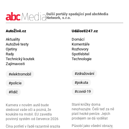
Další portály spadající pod abcMedia
Network, s.r.o.
AutoŽivě.cz
Události247.cz
Aktuality
Domácí
Autoživě testy
Komentáře
Ojetiny
Rozhovory
Rady
Spotřebitel
Technický koutek
Technologie
Zajímavosti
#zdražování
#elektromobil
#pokuta
#policie
#covid-19
#řidič
Staré knížky doma
Kamera v novém autě bude
nevyhazujte. Češi teď za ně
sledovat vaše oči a pozná, že
platí hezké peníze. Jejich
koukáte na mobil. EU zavedla
prodejem se dá vydělat
povinný systém od července 2026
Působí jako všední obrazy,
Čína potřetí v řadě razantně srazila