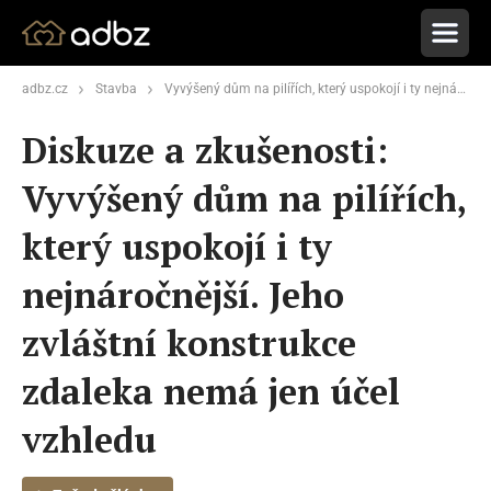
adbz.cz
Stavba
Vyvýšený dům na pilířích, který uspokojí i ty nejnáročnější. Jeho zvláštní konstrukce zdaleka nemá jen účel vzhledu
Diskuze a zkušenosti:
Vyvýšený dům na pilířích,
který uspokojí i ty
nejnáročnější. Jeho
zvláštní konstrukce
zdaleka nemá jen účel
vzhledu