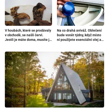
V houbách, které se prodávaly
Na co drahá aviváž. Oblečení
v obchodě, se našli červi.
bude vonět týdny, když místo
Jestli je máte doma, musíte je
ní použijete esenciální olej a
vyhodit do koše
kuličky z vlny