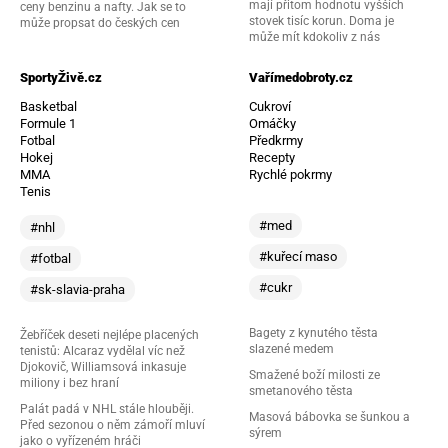
mají přitom hodnotu vyšších
ceny benzinu a nafty. Jak se to
stovek tisíc korun. Doma je
může propsat do českých cen
může mít kdokoliv z nás
SportyŽivě.cz
Vařímedobroty.cz
Basketbal
Cukroví
Formule 1
Omáčky
Fotbal
Předkrmy
Hokej
Recepty
MMA
Rychlé pokrmy
Tenis
#med
#nhl
#kuřecí maso
#fotbal
#cukr
#sk-slavia-praha
Bagety z kynutého těsta
Žebříček deseti nejlépe placených
slazené medem
tenistů: Alcaraz vydělal víc než
Djokovič, Williamsová inkasuje
Smažené boží milosti ze
miliony i bez hraní
smetanového těsta
Palát padá v NHL stále hlouběji.
Masová bábovka se šunkou a
Před sezonou o něm zámoří mluví
sýrem
jako o vyřízeném hráči