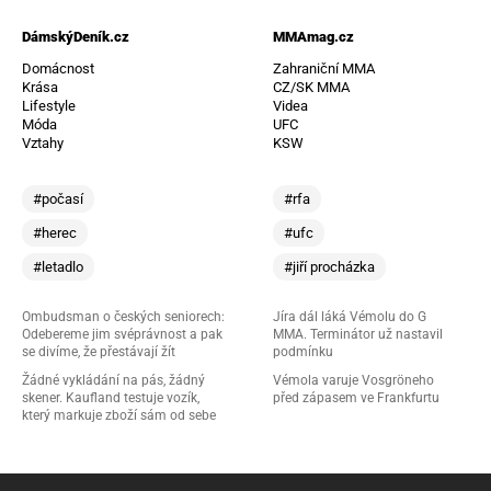
DámskýDeník.cz
MMAmag.cz
Domácnost
Zahraniční MMA
Krása
CZ/SK MMA
Lifestyle
Videa
Móda
UFC
Vztahy
KSW
#počasí
#rfa
#herec
#ufc
#letadlo
#jiří procházka
Ombudsman o českých seniorech:
Jíra dál láká Vémolu do G
Odebereme jim svéprávnost a pak
MMA. Terminátor už nastavil
se divíme, že přestávají žít
podmínku
Žádné vykládání na pás, žádný
Vémola varuje Vosgröneho
skener. Kaufland testuje vozík,
před zápasem ve Frankfurtu
který markuje zboží sám od sebe