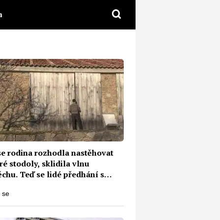
a
kuze
se rodina rozhodla nastěhovat
ré stodoly, sklidila vlnu
chu. Teď se lidé předhání s
kami ke koupi