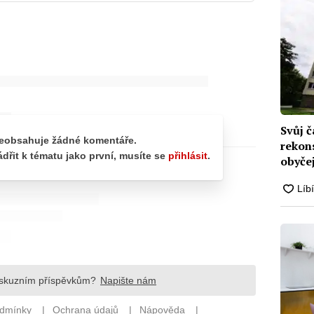
Svůj č
rekon
obyče
oprav