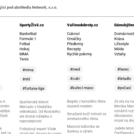
jící pod abcMedia Network, s.r.o.
SportyŽivě.cz
Vařímedobroty.cz
DámskýDen
Basketbal
Cukroví
Domácnos
Formule 1
Omáčky
Krása
Fotbal
Předkrmy
Lifestyle
Hokej
Recepty
Móda
MMA
Rychlé pokrmy
Vztahy
Tenis
#med
#herec
#mma
#cukr
#letadlo
#nhl
#kuřecí maso
#počasí
#fortuna-liga
u e-
Bagety z kynutého těsta
Ze sta na nu
Sparťanský klenot
 plném
slazené medem
Monika Mare
Mercado v hledáčku
nejlépe
oznámil roz
velkoklubů. Od Rosického
Smažené boží milosti ze
čisté
těhotenství,
ale dostal nálepku o
smetanového těsta
mizel na dn
neprodejnosti
Masová bábovka se
ma
Jedete letos
Fotbalový expert Vízek
šunkou a sýrem
 teď za
Čtyřčlenná 
ztratil řeč. Sparta ho svým