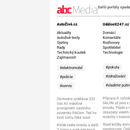
Další portály spada
AutoŽivě.cz
Události247.cz
Aktuality
Domácí
Autoživě testy
Komentáře
Ojetiny
Rozhovory
Rady
Spotřebitel
Technický koutek
Technologie
Zajímavosti
#pokuta
#elektromobil
#zdražování
#policie
#vladimir putin
#servis
Přípravy 8. ročník
Důchodce vydělával 225
SALON už jsou v
tisíc Kč měsíčně
proudu. Půjde o 
pronájmem vlastního
obsazený veletrh 
pozemku řidičům. Teď ho
mobility v historii
kvůli tomu čeká soud
Staré knížky do
Klíček vedle mobilu a další
nevyhazujte. Češi
2 místa v autě, kde hrozí