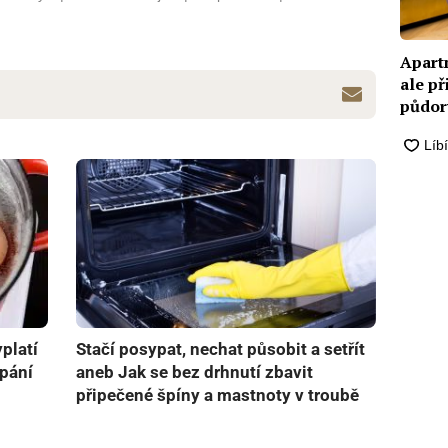
Apart
ale př
půdor
platí
Stačí posypat, nechat působit a setřít
upání
aneb Jak se bez drhnutí zbavit
připečené špíny a mastnoty v troubě