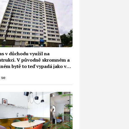
as v důchodu využil na
strukci. V původně skromném a
jném bytě to teď vypadá jako v
dovém paláci