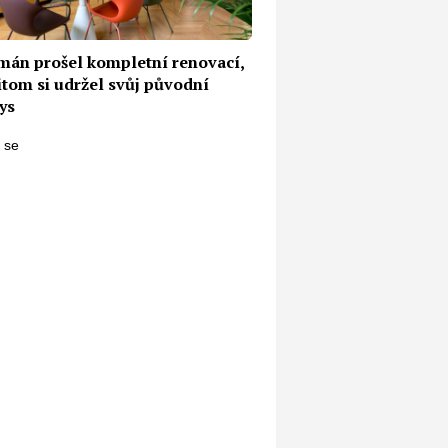
mán prošel kompletní renovací,
itom si udržel svůj původní
ys