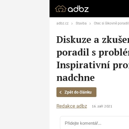
adbz.cz
Stavba
Otec si šikovně poradil s problémem malé j
Diskuze a zkušen
poradil s probl
Inspirativní pr
nadchne
Zpět do článku
Redakce adbz
16. září 2021