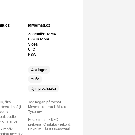
ík.cz
MMAmag.cz
t
Zahraniční MMA
CZ/SK MMA
Videa
UFC
KSW
#oktagon
#ufc
#jiří procházka
lu, říká
Joe Rogan přirovnal
šová. Leoš jí
Mosese Itaumu k Mikeu
vod v
Tysonovi
 pak podle ní
Polák může v UFC
y k milence
překonat Chabibův rekord.
 k moři?
Chybí mu šest takedownů
rodina nechá v