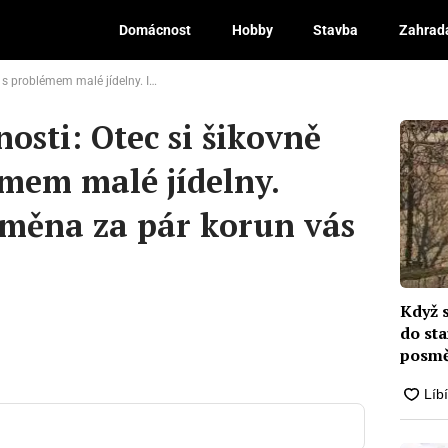
Domácnost
Hobby
Stavba
Zahrad
ídelny. Inspirativní proměna za pár korun vás nadchne
Dis
osti: Otec si šikovně
émem malé jídelny.
oměna za pár korun vás
Když 
do sta
posmě
nabíd