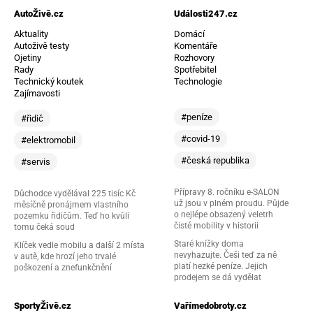
AutoŽivě.cz
Události247.cz
Aktuality
Domácí
Autoživě testy
Komentáře
Ojetiny
Rozhovory
Rady
Spotřebitel
Technický koutek
Technologie
Zajímavosti
#peníze
#řidič
#covid-19
#elektromobil
#česká republika
#servis
Přípravy 8. ročníku e-SALON
Důchodce vydělával 225 tisíc Kč
už jsou v plném proudu. Půjde
měsíčně pronájmem vlastního
o nejlépe obsazený veletrh
pozemku řidičům. Teď ho kvůli
čisté mobility v historii
tomu čeká soud
Staré knížky doma
Klíček vedle mobilu a další 2 místa
nevyhazujte. Češi teď za ně
v autě, kde hrozí jeho trvalé
platí hezké peníze. Jejich
poškození a znefunkčnění
prodejem se dá vydělat
SportyŽivě.cz
Vařímedobroty.cz