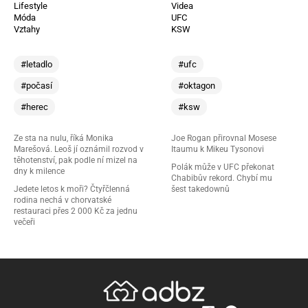
Lifestyle
Videa
Móda
UFC
Vztahy
KSW
#letadlo
#ufc
#počasí
#oktagon
#herec
#ksw
Ze sta na nulu, říká Monika
Joe Rogan přirovnal Mosese
Marešová. Leoš jí oznámil rozvod v
Itaumu k Mikeu Tysonovi
těhotenství, pak podle ní mizel na
Polák může v UFC překonat
dny k milence
Chabibův rekord. Chybí mu
Jedete letos k moři? Čtyřčlenná
šest takedownů
rodina nechá v chorvatské
restauraci přes 2 000 Kč za jednu
večeři