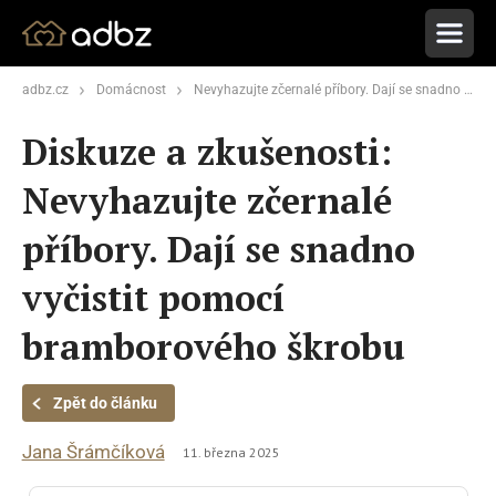
adbz.cz
Domácnost
Nevyhazujte zčernalé příbory. Dají se snadno vyčistit pomocí bramborového škrobu
Diskuze a zkušenosti:
Nevyhazujte zčernalé
příbory. Dají se snadno
vyčistit pomocí
bramborového škrobu
Zpět do článku
Jana Šrámčíková
11. března 2025