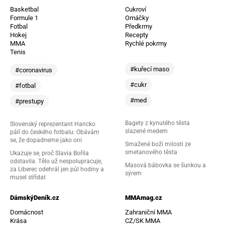
Basketbal
Cukroví
Formule 1
Omáčky
Fotbal
Předkrmy
Hokej
Recepty
MMA
Rychlé pokrmy
Tenis
#kuřecí maso
#coronavirus
#cukr
#fotbal
#med
#prestupy
Bagety z kynutého těsta
Slovenský reprezentant Hancko
slazené medem
pálí do českého fotbalu: Obávám
se, že dopadneme jako oni
Smažené boží milosti ze
smetanového těsta
Ukazuje se, proč Slavia Bořila
odstavila. Tělo už nespolupracuje,
Masová bábovka se šunkou a
za Liberec odehrál jen půl hodiny a
sýrem
musel střídat
DámskýDeník.cz
MMAmag.cz
Domácnost
Zahraniční MMA
Krása
CZ/SK MMA