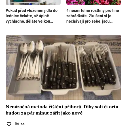
Pokud před vložením jídla do
4 nesmrtelné rostliny pro líné
lednice čekáte, až úplně
zahrádkáře. Zkušení si je
vychladne, děláte velkou
nechávají pro sebe, jsou
chybu
krásné, ale vydrží naprosto
šílené podmínky
Nenáročná metoda čištění příborů. Díky soli či octu
budou za pár minut zářit jako nové